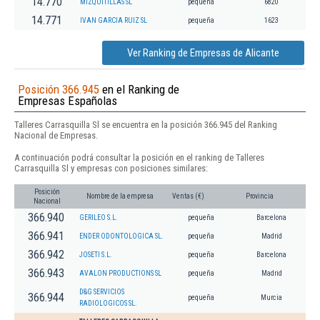
14.770
MIZQUITILLAS SL
pequeña
6820
14.771
IVAN GARCIA RUIZ SL
pequeña
1623
Ver Ranking de Empresas de Alicante
Posición 366.945
en el Ranking de
Empresas Españolas
Talleres Carrasquilla Sl se encuentra en la posición 366.945 del Ranking
Nacional de Empresas.
A continuación podrá consultar la posición en el ranking de Talleres
Carrasquilla Sl y empresas con posiciones similares:
Posición
Nombre de la empresa
Ventas (€)
Provincia
Nacional
366.940
GERILEO S.L.
pequeña
Barcelona
366.941
ENDER ODONTOLOGICA SL.
pequeña
Madrid
366.942
JOSETI S.L.
pequeña
Barcelona
366.943
AVALON PRODUCTIONS SL
pequeña
Madrid
D&G SERVICIOS
366.944
pequeña
Murcia
RADIOLOGICOS SL.