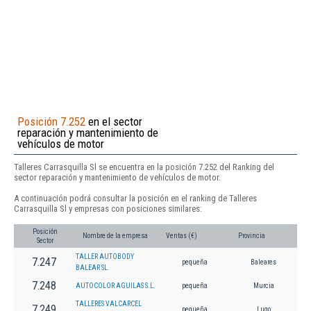
Posición 7.252
en el sector
reparación y mantenimiento de
vehículos de motor
Talleres Carrasquilla Sl se encuentra en la posición 7.252 del Ranking del
sector reparación y mantenimiento de vehículos de motor.
A continuación podrá consultar la posición en el ranking de Talleres
Carrasquilla Sl y empresas con posiciones similares:
Posición
Nombre de la empresa
Ventas (€)
Provincia
Sector
TALLER AUTOBODY
7.247
pequeña
Baleares
BALEAR SL.
7.248
AUTOCOLOR AGUILAS S.L.
pequeña
Murcia
TALLERES VALCARCEL
7.249
pequeña
Lugo