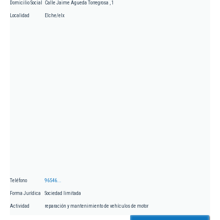
Domicilio Social
Calle Jaime Agueda Torregrosa , 1
Localidad
Elche/elx
Teléfono
96546...
Forma Jurídica
Sociedad limitada
Actividad
reparación y mantenimiento de vehículos de motor