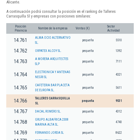
Alicante.
A continuación podrá consultar la posición en el ranking de Talleres
Carrasquilla Sl y empresas con posiciones similares:
Posición
Sector
Nombre de la empresa
Ventas (€)
Provincia
Actividad
ALMA OCIO ALTERNATIVO
14.761
pequeña
5510
SL.
14.762
ORPATEX ALCOY SL.
pequeña
1392
A MORERA ARQUITECTES
14.763
pequeña
7111
SLP
ELECTRONICA Y ANTENAS
14.764
pequeña
4321
NEGRI SL
CAFETERIA BAR PLACETA
14.765
pequeña
5611
DE EUROPA SL.
TALLERES CARRASQUILLA
14.766
pequeña
9531
SL
14.767
DACAL ROMERO SL.
pequeña
4312
GRUPO ALBAFRICA 2308
14.768
pequeña
4740
MARINA ALTA SL.
14.769
FERNANDO JORDA SL
pequeña
8622