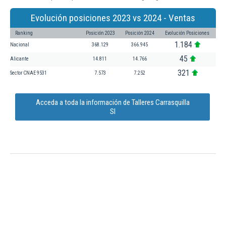
Evolución posiciones 2023 vs 2024 - Ventas
Ranking
Posición 2023
Posición 2024
Evolución Posiciones
1.184
Nacional
368.129
366.945
45
Alicante
14.811
14.766
321
Sector CNAE 9531
7.573
7.252
Acceda a toda la información de Talleres Carrasquilla
Sl