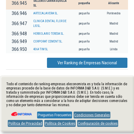
TALLERES CARRASQUILLA
366.945
pequeña
Alicante
SL
366.946
ARTECALAVERA SL.
pequeña
Pontevedra
CLINICA DENTAL FLOR DE
366.947
pequeña
Madrid
LIS SL.
366.948
HERBOLARIO TERESA SL.
pequeña
Madrid
366.949
CORPORAT CEMENT SL.
pequeña
Madrid
366.950
4064 TIM SL
pequeña
Lérida
Ver Ranking de Empresas Nacional
Todo el contenido de ranking-empresas.eleconomista.es y toda la información de
empresas procede de la base de datos de INFORMA D&B S.A.U. (S.M.E.) y es
tratada y suministrada por INFORMA D&B S.A.U. (S.M.E.). En todo caso, la
información de empresas que proporcionamos debe ser tenida en cuenta sólo
como un elemento más a considerar a la hora de adoptar decisiones comerciales
y no debe por tanto determinar las mismas.
Preguntas Frecuentes
Condiciones Generales
Política de Privacidad
Política de Cookies
Configuración de cookies