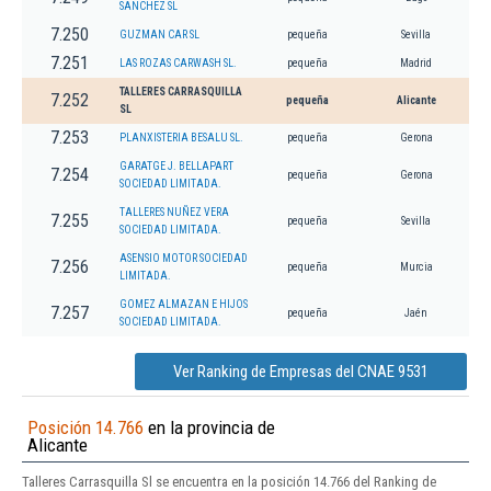
SANCHEZ SL
7.250
GUZMAN CAR SL
pequeña
Sevilla
7.251
LAS ROZAS CARWASH SL.
pequeña
Madrid
TALLERES CARRASQUILLA
7.252
pequeña
Alicante
SL
7.253
PLANXISTERIA BESALU SL.
pequeña
Gerona
GARATGE J. BELLAPART
7.254
pequeña
Gerona
SOCIEDAD LIMITADA.
TALLERES NUÑEZ VERA
7.255
pequeña
Sevilla
SOCIEDAD LIMITADA.
ASENSIO MOTOR SOCIEDAD
7.256
pequeña
Murcia
LIMITADA.
GOMEZ ALMAZAN E HIJOS
7.257
pequeña
Jaén
SOCIEDAD LIMITADA.
Ver Ranking de Empresas del CNAE 9531
Posición 14.766
en la provincia de
Alicante
Talleres Carrasquilla Sl se encuentra en la posición 14.766 del Ranking de