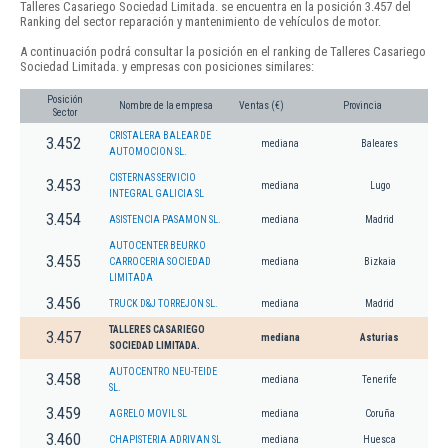
Talleres Casariego Sociedad Limitada. se encuentra en la posición 3.457 del
Ranking del sector reparación y mantenimiento de vehículos de motor.
A continuación podrá consultar la posición en el ranking de Talleres Casariego
Sociedad Limitada. y empresas con posiciones similares:
Posición
Nombre de la empresa
Ventas (€)
Provincia
Sector
CRISTALERA BALEAR DE
3.452
mediana
Baleares
AUTOMOCION SL.
CISTERNAS SERVICIO
3.453
mediana
Lugo
INTEGRAL GALICIA SL
3.454
ASISTENCIA PASAMON SL.
mediana
Madrid
AUTOCENTER BEURKO
3.455
CARROCERIA SOCIEDAD
mediana
Bizkaia
LIMITADA
3.456
TRUCK D&J TORREJON SL.
mediana
Madrid
TALLERES CASARIEGO
3.457
mediana
Asturias
SOCIEDAD LIMITADA.
AUTOCENTRO NEU-TEIDE
3.458
mediana
Tenerife
SL.
3.459
AGRELO MOVIL SL
mediana
Coruña
3.460
CHAPISTERIA ADRIVAN SL
mediana
Huesca