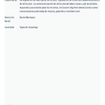
Objeto Social
La reparación de todo tipo de vehículos. Explotación de sistemas lavado automático
de vehículos. La comercialización de vehículos de todas clases, y de recambios,
repuestos y accesorios para los mismos, incluso en régimen deexclusiva o como
concesionaria autorizada de marcas, patentes o nombres com
Domicilio
Barrio Mantaras
Social
Localidad
Tapia de Casariego