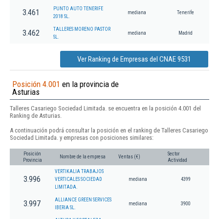
PUNTO AUTO TENERIFE
3.461
mediana
Tenerife
2018 SL.
TALLERES MORENO PASTOR
3.462
mediana
Madrid
SL.
Ver Ranking de Empresas del CNAE 9531
Posición 4.001
en la provincia de
Asturias
Talleres Casariego Sociedad Limitada. se encuentra en la posición 4.001 del
Ranking de Asturias.
A continuación podrá consultar la posición en el ranking de Talleres Casariego
Sociedad Limitada. y empresas con posiciones similares:
Posición
Sector
Nombre de la empresa
Ventas (€)
Provincia
Actividad
VERTIKALIA TRABAJOS
3.996
VERTICALES SOCIEDAD
mediana
4399
LIMITADA.
ALLIANCE GREEN SERVICES
3.997
mediana
3900
IBERIA SL.