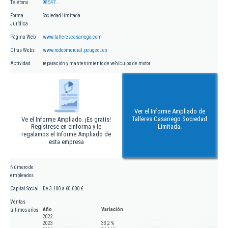
Teléfono
98547...
Forma
Sociedad limitada
Jurídica
Página Web
www.tallerescasariego.com
Otras Webs
www.redcomercial.peugeot.es
Actividad
reparación y mantenimiento de vehículos de motor
Ver el Informe Ampliado de
Talleres Casariego Sociedad
Ve el Informe Ampliado. ¡Es gratis!
Regístrese en eInforma y le
Limitada.
regalamos el Informe Ampliado de
esta empresa
Número de
empleados
Capital Social
De 3.100 a 60.000 €
Ventas
Año
Variación
últimos años
2022
2023
33,2 %