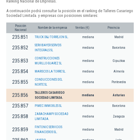
Ranking Nacional de Empresas.
A continuación podrá consultar la posición en el ranking de Talleres Casariego
Sociedad Limitada. y empresas con posiciones similares:
Posición
Nombre de la empresa
Ventas (€)
Provincia
Nacional
235.851
TRUCK D&J TORREJON SL.
mediana
Madrid
SERVIBAYER SERVEIS
235.852
mediana
Barcelona
INTEGRALS SL
CONSTRUCCIONES
235.853
mediana
Gipuzkoa
MURILLO-SUAREZ SL
235.854
MARISCOS LA TORRE SL.
mediana
Almería
CONDUCCIONES DEL
235.855
mediana
Pontevedra
NORTE SL
TALLERES CASARIEGO
235.856
mediana
Asturias
SOCIEDAD LIMITADA.
235.857
PIMEC IMMOBLES SL
mediana
Barcelona
ZARACHAMPI SOCIEDAD
235.858
mediana
Zaragoza
LIMITADA.
FINTONIC SERVICIOS
235.859
mediana
Madrid
FINANCIEROS SL.