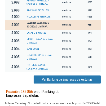
ALTURA Y FORTALEZA
3.998
mediana
4683
SOCIEDAD LIMITADA.
3.999
INVERSIONES ZALLE SL
mediana
6421
4.000
VILLALEGRE DENTAL SL
mediana
8623
TALLERES CASARIEGO
4.001
mediana
9531
SOCIEDAD LIMITADA.
4.002
CASADO E HIJOS SL
mediana
4941
GROUP FELADY SOCIEDAD
4.003
mediana
4771
LIMITADA
4.004
ELYTE DOS SL
mediana
4321
EL FARTUQUIN SOCIEDAD
4.005
mediana
5611
LIMITADA.
PINTURAS MANSIL
4.006
mediana
4645
SOCIEDAD LIMITADA.
Ver Ranking de Empresas de Asturias
Posición 235.856
en el Ranking de
Empresas Españolas
Talleres Casariego Sociedad Limitada. se encuentra en la posición 235.856 del