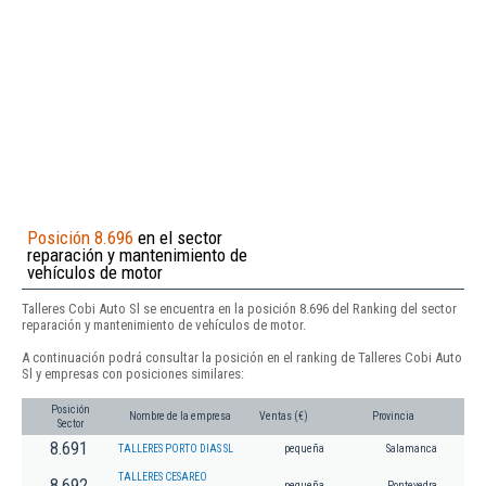
Posición 8.696
en el sector
reparación y mantenimiento de
vehículos de motor
Talleres Cobi Auto Sl se encuentra en la posición 8.696 del Ranking del sector
reparación y mantenimiento de vehículos de motor.
A continuación podrá consultar la posición en el ranking de Talleres Cobi Auto
Sl y empresas con posiciones similares:
Posición
Nombre de la empresa
Ventas (€)
Provincia
Sector
8.691
TALLERES PORTO DIAS SL
pequeña
Salamanca
TALLERES CESAREO
8.692
pequeña
Pontevedra