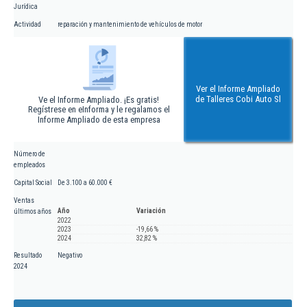
Jurídica
Actividad
reparación y mantenimiento de vehículos de motor
Ver el Informe Ampliado
de Talleres Cobi Auto Sl
Ve el Informe Ampliado. ¡Es gratis!
Regístrese en eInforma y le regalamos el
Informe Ampliado de esta empresa
Número de
empleados
Capital Social
De 3.100 a 60.000 €
Ventas
Año
Variación
últimos años
2022
2023
-19,66 %
2024
32,82 %
Resultado
Negativo
2024