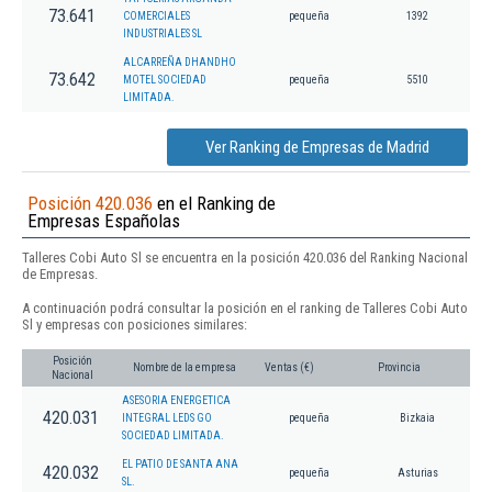
73.641
COMERCIALES
pequeña
1392
INDUSTRIALES SL
ALCARREÑA DHANDHO
73.642
MOTEL SOCIEDAD
pequeña
5510
LIMITADA.
Ver Ranking de Empresas de Madrid
Posición 420.036
en el Ranking de
Empresas Españolas
Talleres Cobi Auto Sl se encuentra en la posición 420.036 del Ranking Nacional
de Empresas.
A continuación podrá consultar la posición en el ranking de Talleres Cobi Auto
Sl y empresas con posiciones similares:
Posición
Nombre de la empresa
Ventas (€)
Provincia
Nacional
ASESORIA ENERGETICA
420.031
INTEGRAL LEDS GO
pequeña
Bizkaia
SOCIEDAD LIMITADA.
EL PATIO DE SANTA ANA
420.032
pequeña
Asturias
SL.