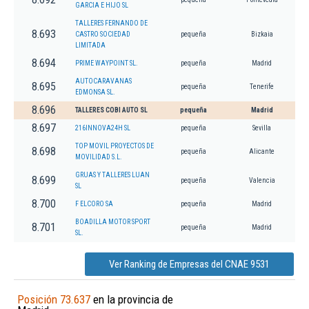
GARCIA E HIJO SL
TALLERES FERNANDO DE
8.693
CASTRO SOCIEDAD
pequeña
Bizkaia
LIMITADA
8.694
PRIME WAYPOINT SL.
pequeña
Madrid
AUTOCARAVANAS
8.695
pequeña
Tenerife
EDMONSA SL.
8.696
TALLERES COBI AUTO SL
pequeña
Madrid
8.697
216INNOVA24H SL
pequeña
Sevilla
TOP MOVIL PROYECTOS DE
8.698
pequeña
Alicante
MOVILIDAD S.L.
GRUAS Y TALLERES LUAN
8.699
pequeña
Valencia
SL
8.700
F ELCORO SA
pequeña
Madrid
BOADILLA MOTOR SPORT
8.701
pequeña
Madrid
SL.
Ver Ranking de Empresas del CNAE 9531
Posición 73.637
en la provincia de