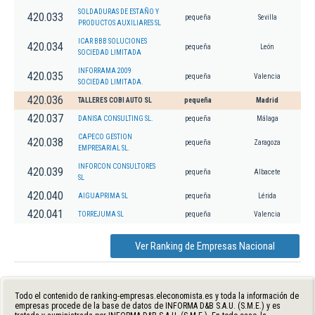
SOLDADURAS DE ESTAÑO Y
420.033
pequeña
Sevilla
PRODUCTOS AUXILIARES SL
ICAR BBB SOLUCIONES
420.034
pequeña
León
SOCIEDAD LIMITADA
INFORRAMA 2009
420.035
pequeña
Valencia
SOCIEDAD LIMITADA.
420.036
TALLERES COBI AUTO SL
pequeña
Madrid
420.037
DANISA CONSULTING SL.
pequeña
Málaga
CAPECO GESTION
420.038
pequeña
Zaragoza
EMPRESARIAL SL.
INFORCON CONSULTORES
420.039
pequeña
Albacete
SL
420.040
AIGUAPRIMA SL
pequeña
Lérida
420.041
TORREJUMA SL
pequeña
Valencia
Ver Ranking de Empresas Nacional
Todo el contenido de ranking-empresas.eleconomista.es y toda la información de
empresas procede de la base de datos de INFORMA D&B S.A.U. (S.M.E.) y es