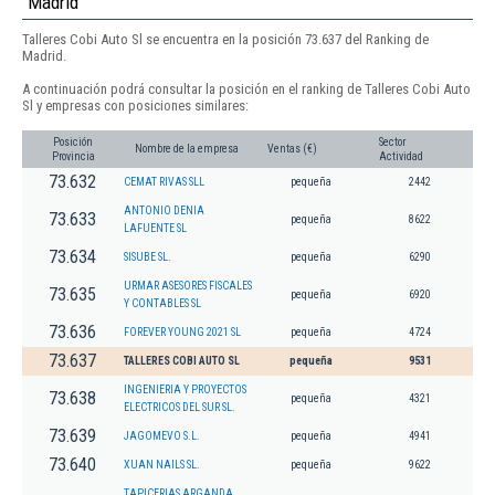
Madrid
Talleres Cobi Auto Sl se encuentra en la posición 73.637 del Ranking de
Madrid.
A continuación podrá consultar la posición en el ranking de Talleres Cobi Auto
Sl y empresas con posiciones similares:
Posición
Sector
Nombre de la empresa
Ventas (€)
Provincia
Actividad
73.632
CEMAT RIVAS SLL
pequeña
2442
ANTONIO DENIA
73.633
pequeña
8622
LAFUENTE SL
73.634
SISUBE SL.
pequeña
6290
URMAR ASESORES FISCALES
73.635
pequeña
6920
Y CONTABLES SL
73.636
FOREVER YOUNG 2021 SL
pequeña
4724
73.637
TALLERES COBI AUTO SL
pequeña
9531
INGENIERIA Y PROYECTOS
73.638
pequeña
4321
ELECTRICOS DEL SUR SL.
73.639
JAGOMEVO S.L.
pequeña
4941
73.640
XUAN NAILS SL.
pequeña
9622
TAPICERIAS ARGANDA