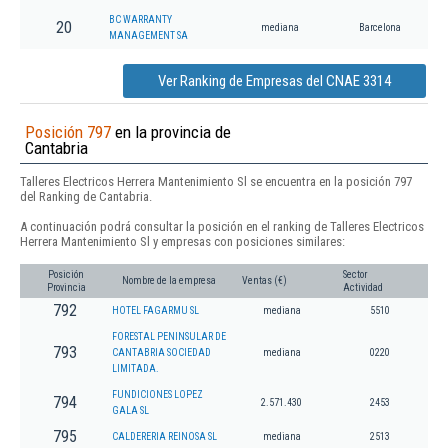
BC WARRANTY
20
mediana
Barcelona
MANAGEMENT SA
Ver Ranking de Empresas del CNAE 3314
Posición 797
en la provincia de
Cantabria
Talleres Electricos Herrera Mantenimiento Sl se encuentra en la posición 797
del Ranking de Cantabria.
A continuación podrá consultar la posición en el ranking de Talleres Electricos
Herrera Mantenimiento Sl y empresas con posiciones similares:
Posición
Sector
Nombre de la empresa
Ventas (€)
Provincia
Actividad
792
HOTEL FAGARMU SL
mediana
5510
FORESTAL PENINSULAR DE
793
CANTABRIA SOCIEDAD
mediana
0220
LIMITADA.
FUNDICIONES LOPEZ
794
2.571.430
2453
GALA SL
795
CALDERERIA REINOSA SL
mediana
2513