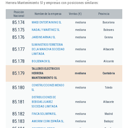
Herrera Mantenimiento Sl y empresas con posiciones similares:
Posición
Nombre de la empresa
Ventas (€)
Provincia
Nacional
85.174
MASD ENTERTAINING SL
mediana
Barcelona
85.175
NADAL Y MARTINEZ SL
mediana
Baleares
85.176
JARDINS ARNAU SL
mediana
Gerona
SUMINISTROS FERRETERIA
85.177
DE LA MANCHA SOCIEDAD
mediana
Albacete
LIMITADA.
85.178
BOLSEMACK SL
mediana
Alicante
TALLERES ELECTRICOS
85.179
HERRERA
mediana
Cantabria
MANTENIMIENTO SL
CONSTRUCCIONES MENDO
85.180
mediana
Toledo
SL
DISTRIBUCIONES DE
85.181
BEBIDAS JUAREZ
mediana
Albacete
SOCIEDAD LIMITADA
85.182
FINCA SOLIMPAR SL.
mediana
Madrid
85.183
AMORIM CORK ESPAÑA SL.
mediana
Badajoz