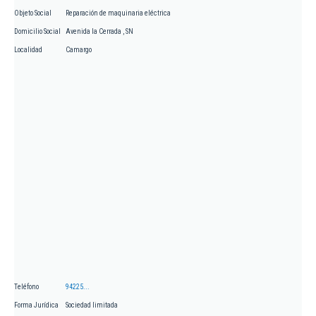
Objeto Social
Reparación de maquinaria eléctrica
Domicilio Social
Avenida la Cerrada , SN
Localidad
Camargo
Teléfono
94225...
Forma Jurídica
Sociedad limitada