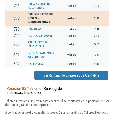
TELCO CONSULTING
796
mediana
7112
SOLUTIONS SL.
TALLERES ELECTRICOS
797
HERRERA
mediana
3314
MANTENIMIENTO SL
798
DOVANEA SL
mediana
0141
799
MONTAJES RIGUSA SL
mediana
2512
QUITER SERVICIOS
800
mediana
7020
CENTRALES S L
MONTAJES ANDAMIOS
801
mediana
4399
SANTANDER SL
802
PAPELNOR SL
mediana
4649
Ver Ranking de Empresas de Cantabria
Posición 85.179
en el Ranking de
Empresas Españolas
Talleres Electricos Herrera Mantenimiento Sl se encuentra en la posición 85.179
del Ranking Nacional de Empresas.
A continuación podrá consultar la posición en el ranking de Talleres Electricos