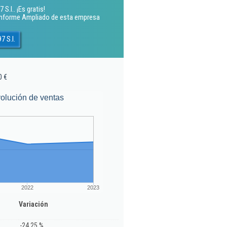
S.l.. ¡Es gratis!
 Informe Ampliado de esta empresa
7 S.l.
0 €
olución de ventas
2022
2023
Variación
-24,25 %