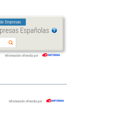
 de Empresas
mpresas Españolas
Información ofrecida por
Información ofrecida por