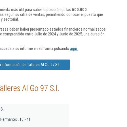
ienta más útil para saber la posición de las
500.000
s según su cifra de ventas, permitiendo conocer el puesto que
y sectorial.
presas deben haber presentado estados financieros normalizados
re comprendida entre Julio de 2024 y Junio de 2025, una duración
 acceda a su informe en eInforma pulsando
aquí
.
 información de Talleres Al Go 97 S.l.
lleres Al Go 97 S.l.
S.l.
Hermanos , 10 - 4 I