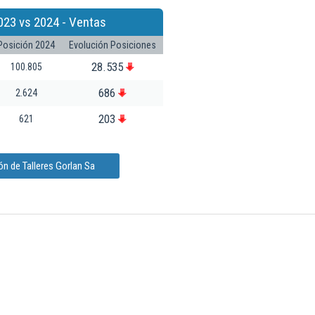
023 vs 2024 - Ventas
Posición 2024
Evolución Posiciones
28.535
100.805
686
2.624
203
621
n de Talleres Gorlan Sa