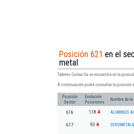
Posición 621
en el se
metal
Talleres Gorlan Sa se encuentra en la posici
A continuación podrá consultar la posición e
Posición
Evolución
Nombre de la
Sector
Posiciones
118
616
ALUMINIOS A
93
617
SERVIMETAL&