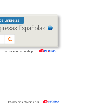
 de Empresas
mpresas Españolas
Información ofrecida por
Información ofrecida por