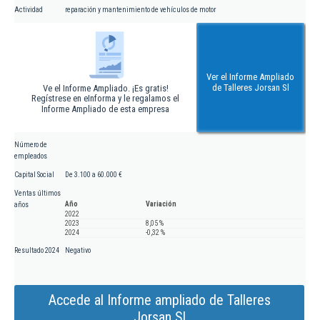
Actividad
reparación y mantenimiento de vehículos de motor
Ver el Informe Ampliado
de Talleres Jorsan Sl
Ve el Informe Ampliado. ¡Es gratis!
Regístrese en eInforma y le regalamos el
Informe Ampliado de esta empresa
Número de
empleados
Capital Social
De 3.100 a 60.000 €
Ventas últimos
Año
Variación
años
2022
2023
8,05 %
2024
-0,32 %
Resultado 2024
Negativo
Accede al Informe ampliado de Talleres
Jorsan Sl