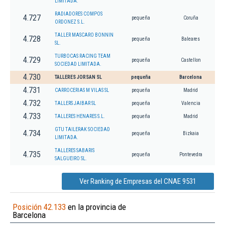
LIMITADA.
RADIADORES COMPOS
4.727
pequeña
Coruña
ORDONEZ S.L.
TALLER MASCARO BONNIN
4.728
pequeña
Baleares
SL.
TURBOCAS RACING TEAM
4.729
pequeña
Castellon
SOCIEDAD LIMITADA.
4.730
TALLERES JORSAN SL
pequeña
Barcelona
4.731
CARROCERIAS M VILAS SL
pequeña
Madrid
4.732
TALLERS JAIBAR SL
pequeña
Valencia
4.733
TALLERES HENARES S.L.
pequeña
Madrid
GTU TAILERAK SOCIEDAD
4.734
pequeña
Bizkaia
LIMITADA.
TALLERES SABARIS
4.735
pequeña
Pontevedra
SALGUEIRO SL.
Ver Ranking de Empresas del CNAE 9531
Posición 42.133
en la provincia de
Barcelona