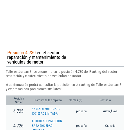
Posición 4.730
en el sector
reparación y mantenimiento de
vehículos de motor
Talleres Jorsan Sl se encuentra en la posición 4.730 del Ranking del sector
reparación y mantenimiento de vehículos de motor.
A continuación podrá consultar la posición en el ranking de Talleres Jorsan Sl
y empresas con posiciones similares:
Posición
Nombre de la empresa
Ventas (€)
Provincia
Sector
BARRATXI MOTOR 2012
4.725
pequeña
Arava,Álava
SOCIEDAD LIMITADA.
AUTODIESEL INYECCION
4.726
BAZA SOCIEDAD
pequeña
Granada