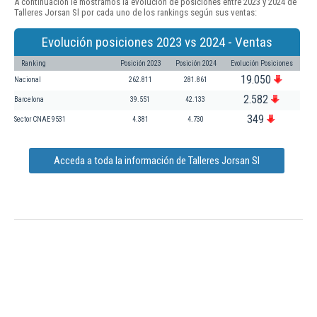
A continuación le mostramos la evolución de posiciones entre 2023 y 2024 de
Talleres Jorsan Sl por cada uno de los rankings según sus ventas:
Evolución posiciones 2023 vs 2024 - Ventas
Ranking
Posición 2023
Posición 2024
Evolución Posiciones
19.050
Nacional
262.811
281.861
2.582
Barcelona
39.551
42.133
349
Sector CNAE 9531
4.381
4.730
Acceda a toda la información de Talleres Jorsan Sl