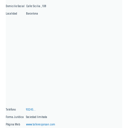
Domicilio Social
Calle Sicilia , 108
Localidad
Barcelona
Teléfono
93245...
Forma Jurídica
Sociedad limitada
Página Web
www.talleresjorsan.com