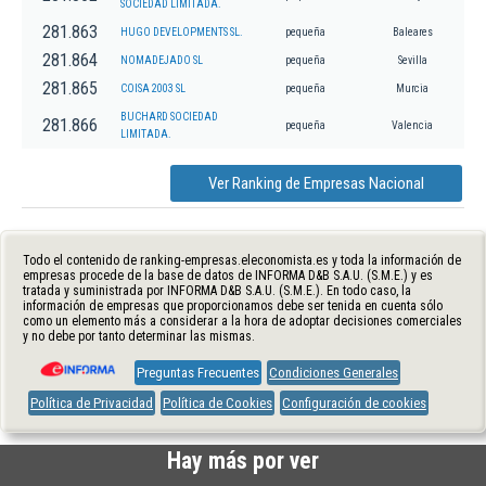
SOCIEDAD LIMITADA.
281.863
HUGO DEVELOPMENTS SL.
pequeña
Baleares
281.864
NOMADEJADO SL
pequeña
Sevilla
281.865
COISA 2003 SL
pequeña
Murcia
BUCHARD SOCIEDAD
281.866
pequeña
Valencia
LIMITADA.
Ver Ranking de Empresas Nacional
Todo el contenido de ranking-empresas.eleconomista.es y toda la información de
empresas procede de la base de datos de INFORMA D&B S.A.U. (S.M.E.) y es
tratada y suministrada por INFORMA D&B S.A.U. (S.M.E.). En todo caso, la
información de empresas que proporcionamos debe ser tenida en cuenta sólo
como un elemento más a considerar a la hora de adoptar decisiones comerciales
y no debe por tanto determinar las mismas.
Preguntas Frecuentes
Condiciones Generales
Política de Privacidad
Política de Cookies
Configuración de cookies
Hay más por ver