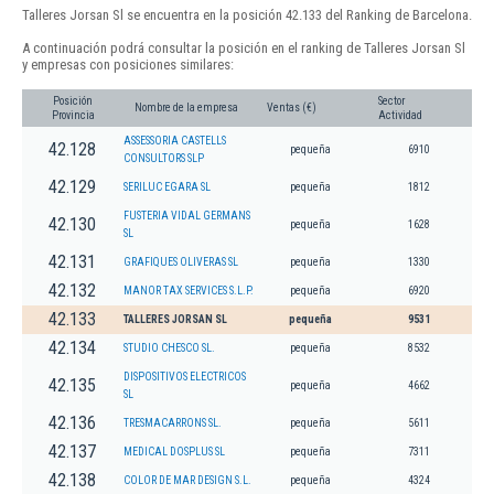
Talleres Jorsan Sl se encuentra en la posición 42.133 del Ranking de Barcelona.
A continuación podrá consultar la posición en el ranking de Talleres Jorsan Sl
y empresas con posiciones similares:
Posición
Sector
Nombre de la empresa
Ventas (€)
Provincia
Actividad
ASSESSORIA CASTELLS
42.128
pequeña
6910
CONSULTORS SLP
42.129
SERILUC EGARA SL
pequeña
1812
FUSTERIA VIDAL GERMANS
42.130
pequeña
1628
SL
42.131
GRAFIQUES OLIVERAS SL
pequeña
1330
42.132
MANOR TAX SERVICES S.L.P.
pequeña
6920
42.133
TALLERES JORSAN SL
pequeña
9531
42.134
STUDIO CHESCO SL.
pequeña
8532
DISPOSITIVOS ELECTRICOS
42.135
pequeña
4662
SL
42.136
TRESMACARRONS SL.
pequeña
5611
42.137
MEDICAL DOSPLUS SL
pequeña
7311
42.138
COLOR DE MAR DESIGN S.L.
pequeña
4324