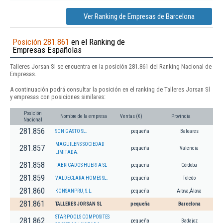
Ver Ranking de Empresas de Barcelona
Posición 281.861
en el Ranking de
Empresas Españolas
Talleres Jorsan Sl se encuentra en la posición 281.861 del Ranking Nacional de
Empresas.
A continuación podrá consultar la posición en el ranking de Talleres Jorsan Sl
y empresas con posiciones similares:
Posición
Nombre de la empresa
Ventas (€)
Provincia
Nacional
281.856
SON GASTO SL.
pequeña
Baleares
MAGUILENS SOCIEDAD
281.857
pequeña
Valencia
LIMITADA.
281.858
FABRICADOS HUERTA SL
pequeña
Córdoba
281.859
VALDECLARA HOMES SL.
pequeña
Toledo
281.860
KONSANPRU, S.L.
pequeña
Arava,Álava
281.861
TALLERES JORSAN SL
pequeña
Barcelona
STAR POOLS COMPOSITES
281.862
pequeña
Badajoz