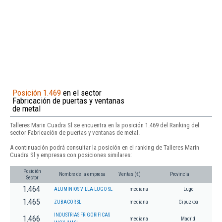
Posición 1.469
en el sector
Fabricación de puertas y ventanas
de metal
Talleres Marin Cuadra Sl se encuentra en la posición 1.469 del Ranking del
sector Fabricación de puertas y ventanas de metal.
A continuación podrá consultar la posición en el ranking de Talleres Marin
Cuadra Sl y empresas con posiciones similares:
Posición
Nombre de la empresa
Ventas (€)
Provincia
Sector
1.464
ALUMINIOS VILLA-LUGO SL
mediana
Lugo
1.465
ZUBACOR SL
mediana
Gipuzkoa
INDUSTRIAS FRIGORIFICAS
1.466
mediana
Madrid