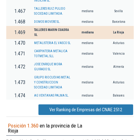
INOXJIM SL.
TALLERES RUIZ PULIDO
1.467
mediana
Sevilla
SOCIEDAD LIMITADA.
1.468
DOMOS MOVERE SL.
mediana
Barcelona
TALLERES MARIN CUADRA
1.469
mediana
La Rioja
SL
1.470
METALISTERIA EL VASCO SL
mediana
Asturias
CARPINTERIA METALICA
1.471
mediana
Valencia
TOTMETAL SLL
JOSE ENRIQUE MORA
1.472
mediana
Almería
GUIRADO SL
GRUPO RIOCUEVAS METAL
1.473
Y CONSTRUCCION
mediana
Asturias
SOCIEDAD LIMITADA
1.474
AG VENTANAS PALMA SL.
mediana
Baleares
Ver Ranking de Empresas del CNAE 2512
Posición 1.360
en la provincia de La
Rioja