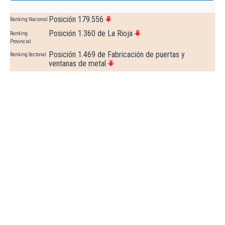
Posición 179.556
Ranking Nacional
Posición 1.360 de La Rioja
Ranking
Provincial
Posición 1.469 de Fabricación de puertas y
Ranking Sectorial
ventanas de metal