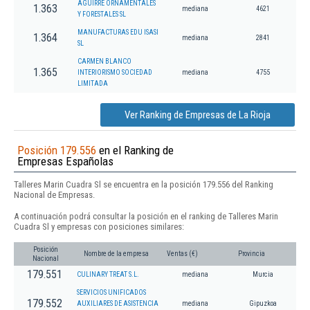
AGUIRRE ORNAMENTALES
1.363
mediana
4621
Y FORESTALES SL
MANUFACTURAS EDU ISASI
1.364
mediana
2841
SL
CARMEN BLANCO
1.365
INTERIORISMO SOCIEDAD
mediana
4755
LIMITADA
Ver Ranking de Empresas de La Rioja
Posición 179.556
en el Ranking de
Empresas Españolas
Talleres Marin Cuadra Sl se encuentra en la posición 179.556 del Ranking
Nacional de Empresas.
A continuación podrá consultar la posición en el ranking de Talleres Marin
Cuadra Sl y empresas con posiciones similares:
Posición
Nombre de la empresa
Ventas (€)
Provincia
Nacional
179.551
CULINARY TREAT S.L.
mediana
Murcia
SERVICIOS UNIFICADOS
179.552
AUXILIARES DE ASISTENCIA
mediana
Gipuzkoa