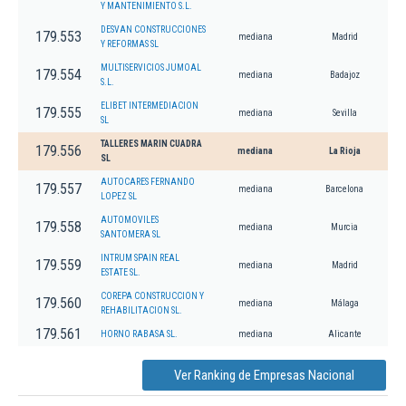
Y MANTENIMIENTO S.L.
DESVAN CONSTRUCCIONES
179.553
mediana
Madrid
Y REFORMAS SL
MULTISERVICIOS JUMOAL
179.554
mediana
Badajoz
S.L.
ELIBET INTERMEDIACION
179.555
mediana
Sevilla
SL
TALLERES MARIN CUADRA
179.556
mediana
La Rioja
SL
AUTOCARES FERNANDO
179.557
mediana
Barcelona
LOPEZ SL
AUTOMOVILES
179.558
mediana
Murcia
SANTOMERA SL
INTRUM SPAIN REAL
179.559
mediana
Madrid
ESTATE SL.
COREPA CONSTRUCCION Y
179.560
mediana
Málaga
REHABILITACION SL.
179.561
HORNO RABASA SL.
mediana
Alicante
Ver Ranking de Empresas Nacional