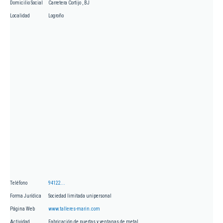
Domicilio Social
Carretera Cortijo , BJ
Localidad
Logroño
Teléfono
94122...
Forma Jurídica
Sociedad limitada unipersonal
Página Web
www.talleres-marin.com
Actividad
Fabricación de puertas y ventanas de metal