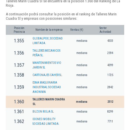
Talleres Marin Cuadra Sl se encuentra en la posición 1.360 del Ranking de La
Rioja.
A continuación podrá consultar la posición en el ranking de Talleres Marin
Cuadra Sl y empresas con posiciones similares:
Posición
Sector
Nombre de la empresa
Ventas (€)
Provincia
Actividad
GLOBALPOX, SOCIEDAD
1.355
mediana
4333
LIMITADA.
TALLERES MECANICOS
1.356
mediana
2594
PEÑA SL.
MANTENIMIENTOS VIO
1.357
mediana
4399
JARDIN SL
1.358
CARTONAJES CAHER SL.
mediana
1725
ESNA MAQUINARIA
1.359
INDUSTRIAL SOCIEDAD
mediana
2842
ANONIMA
TALLERES MARIN CUADRA
1.360
mediana
2512
SL
1.361
BUZON RIOJA SL
mediana
8299
IDONEO MOBILITY
1.362
mediana
7711
SOCIEDAD LIMITADA.