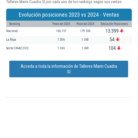
Talleres Marin Cuadra Sl por cada uno de los rankings según sus ventas:
Evolución posiciones 2023 vs 2024 - Ventas
Ranking
Posición 2023
Posición 2024
Evolución Posiciones
13.399
Nacional
166.157
179.556
54
La Rioja
1.306
1.360
104
Sector CNAE 2512
1.365
1.469
Acceda a toda la información de Talleres Marin Cuadra
Sl