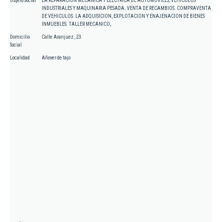
Objeto Social
LA REPARACION MECANICA Y ELECTRICA DE AUTOMOVILES, VEHICULOS
INDUSTRIALES Y MAQUINARIA PESADA. VENTA DE RECAMBIOS. COMPRAVENTA
DE VEHICULOS. LA ADQUISICION, EXPLOTACION Y ENAJENACION DE BIENES
INMUEBLES. TALLER MECANICO,
Domicilio
Calle Aranjuez , 23
Social
Localidad
Añover de tajo