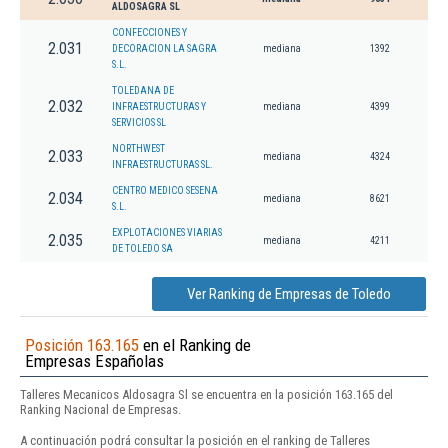
ALDOSAGRA SL
CONFECCIONES Y
2.031
DECORACION LA SAGRA
mediana
1392
S.L.
TOLEDANA DE
2.032
INFRAESTRUCTURAS Y
mediana
4399
SERVICIOS SL
NORTHWEST
2.033
mediana
4324
INFRAESTRUCTURAS SL.
CENTRO MEDICO SESENA
2.034
mediana
8621
S.L.
EXPLOTACIONES VIARIAS
2.035
mediana
4211
DE TOLEDO SA
Ver Ranking de Empresas de Toledo
Posición 163.165
en el Ranking de
Empresas Españolas
Talleres Mecanicos Aldosagra Sl se encuentra en la posición 163.165 del
Ranking Nacional de Empresas.
A continuación podrá consultar la posición en el ranking de Talleres