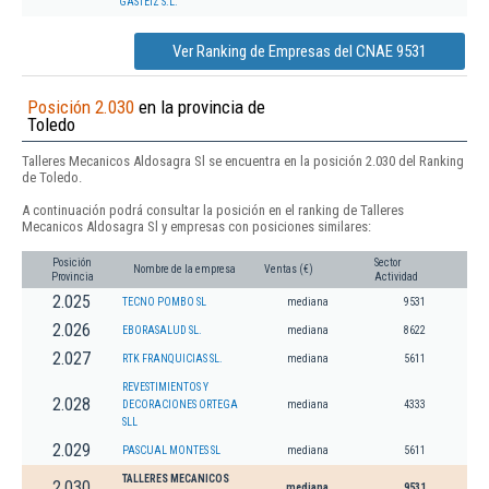
GASTEIZ S.L.
Ver Ranking de Empresas del CNAE 9531
Posición 2.030
en la provincia de
Toledo
Talleres Mecanicos Aldosagra Sl se encuentra en la posición 2.030 del Ranking
de Toledo.
A continuación podrá consultar la posición en el ranking de Talleres
Mecanicos Aldosagra Sl y empresas con posiciones similares:
Posición
Sector
Nombre de la empresa
Ventas (€)
Provincia
Actividad
2.025
TECNO POMBO SL
mediana
9531
2.026
EBORASALUD SL.
mediana
8622
2.027
RTK FRANQUICIAS SL.
mediana
5611
REVESTIMIENTOS Y
2.028
DECORACIONES ORTEGA
mediana
4333
SLL
2.029
PASCUAL MONTES SL
mediana
5611
TALLERES MECANICOS
2.030
mediana
9531