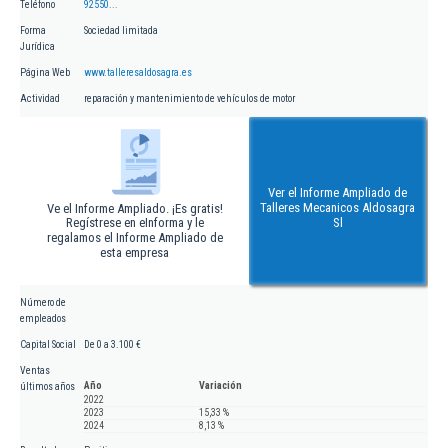
Teléfono
92550...
Forma
Sociedad limitada
Jurídica
Página Web
www.talleresaldosagra.es
Actividad
reparación y mantenimiento de vehículos de motor
Ver el Informe Ampliado de
Talleres Mecanicos Aldosagra
Ve el Informe Ampliado. ¡Es gratis!
Regístrese en eInforma y le
Sl
regalamos el Informe Ampliado de
esta empresa
Número de
empleados
Capital Social
De 0 a 3.100 €
Ventas
Año
Variación
últimos años
2022
2023
15,33 %
2024
8,13 %