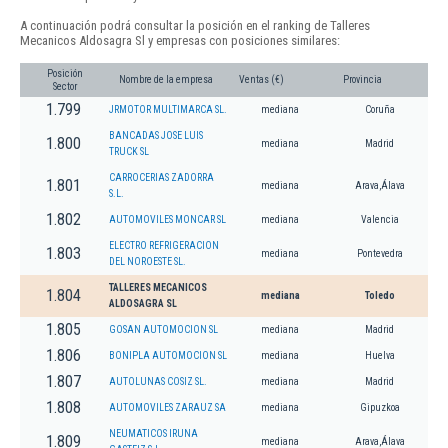
A continuación podrá consultar la posición en el ranking de Talleres
Mecanicos Aldosagra Sl y empresas con posiciones similares:
Posición
Nombre de la empresa
Ventas (€)
Provincia
Sector
1.799
JRMOTOR MULTIMARCA SL.
mediana
Coruña
BANCADAS JOSE LUIS
1.800
mediana
Madrid
TRUCK SL
CARROCERIAS ZADORRA
1.801
mediana
Arava,Álava
S.L.
1.802
AUTOMOVILES MONCAR SL
mediana
Valencia
ELECTRO REFRIGERACION
1.803
mediana
Pontevedra
DEL NOROESTE SL.
TALLERES MECANICOS
1.804
mediana
Toledo
ALDOSAGRA SL
1.805
GOSAN AUTOMOCION SL
mediana
Madrid
1.806
BONIPLA AUTOMOCION SL
mediana
Huelva
1.807
AUTOLUNAS COSIZ SL.
mediana
Madrid
1.808
AUTOMOVILES ZARAUZ SA
mediana
Gipuzkoa
NEUMATICOS IRUNA
1.809
mediana
Arava,Álava