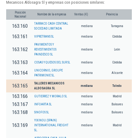
Mecanicos Aldosagra Sl y empresas con posiciones similares:
Posición
Nombre de la empresa
Ventas (€)
Provincia
Nacional
TARRACO CASH CENTRAL
163.160
mediana
Tarragona
SOCIEDAD LIMITADA
163.161
VIPRETRANS SL
mediana
Córdoba
PAVIMENTOS Y
163.162
REVESTIMIENTOS
mediana
León
PAINDESCO SL
163.163
COSAS Y QUESOS DEL SUR SL
mediana
Córdoba
UNICORNIO, GROUPE
163.164
mediana
Alicante
PATRIMONIE SL.
TALLERES MECANICOS
163.165
mediana
Toledo
ALDOSAGRA SL
163.166
GUTIERREZ Y MORALO SL
mediana
Madrid
163.167
INFOARTA SL
mediana
Baleares
163.168
SINOFOS SL
mediana
Baleares
YIXINOU (SPAIN)
163.169
INTERNATIONAL FREIGHT
mediana
Madrid
SL.