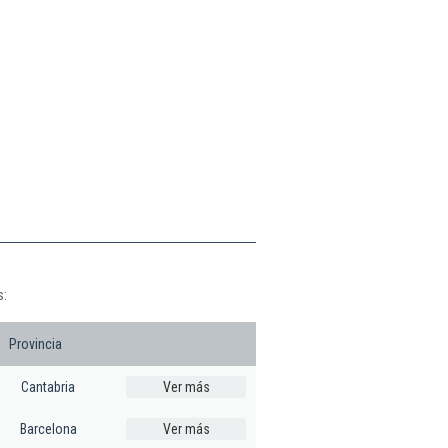
s:
Provincia
Cantabria
Ver más
Barcelona
Ver más