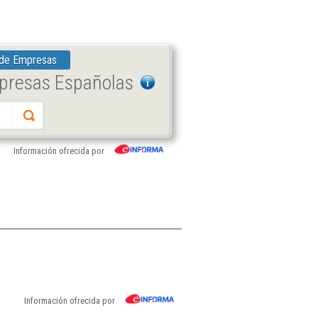
 de Empresas
mpresas Españolas
Información ofrecida por
Información ofrecida por