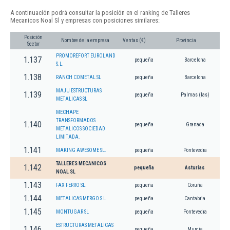
A continuación podrá consultar la posición en el ranking de Talleres
Mecanicos Noal Sl y empresas con posiciones similares:
Posición
Nombre de la empresa
Ventas (€)
Provincia
Sector
PROMOREFORT EUROLAND
1.137
pequeña
Barcelona
S.L.
1.138
RANCH COMETAL SL
pequeña
Barcelona
MAJU ESTRUCTURAS
1.139
pequeña
Palmas (las)
METALICAS SL
MECHAPE
TRANSFORMADOS
1.140
pequeña
Granada
METALICOS SOCIEDAD
LIMITADA.
1.141
MAKING AWESOME SL.
pequeña
Pontevedra
TALLERES MECANICOS
1.142
pequeña
Asturias
NOAL SL
1.143
FAX FERRO SL.
pequeña
Coruña
1.144
METALICAS MERGO S L
pequeña
Cantabria
1.145
MONTUGAR SL
pequeña
Pontevedra
ESTRUCTURAS METALICAS
1.146
pequeña
Murcia