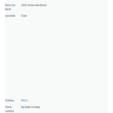
Domicilio
Calle Tomas alba Edison
Social
Localidad
Gijon
Teléfono
98516...
Forma
Sociedad limitada
Jurídica