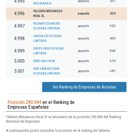
4.995
pequeña
5611
ASTURIANA SL.
TALLERES MECANICOS
4.996
pequeña
2513
NOAL SL
NEUMATICOS MIERES
4.997
pequeña
9532
SOCIEDAD LIMITADA.
OMEGA IUS SOCIEDAD
4.998
pequeña
6920
LIMITADA.
GRUPO EDNE SOCIEDAD
4.999
pequeña
8542
LIMITADA.
5.000
SERSO NALON SA
pequeña
8710
NEW CARS ASTURIAS
5.001
pequeña
4781
SOCIEDAD LIMITADA.
Ver Ranking de Empresas de Asturias
Posición 290.094
en el Ranking de
Empresas Españolas
Talleres Mecanicos Noal Sl se encuentra en la posición 290.094 del Ranking
Nacional de Empresas.
A continuación podrá consultar la posición en el ranking de Talleres