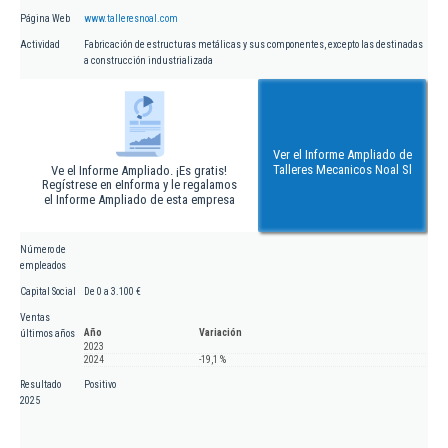
Página Web
www.talleresnoal.com
Actividad
Fabricación de estructuras metálicas y sus componentes, excepto las destinadas
a construcción industrializada
Ver el Informe Ampliado de
Talleres Mecanicos Noal Sl
Ve el Informe Ampliado. ¡Es gratis!
Regístrese en eInforma y le regalamos
el Informe Ampliado de esta empresa
Número de
empleados
Capital Social
De 0 a 3.100 €
Ventas
Año
Variación
últimos años
2023
2024
-19,1 %
Resultado
Positivo
2025