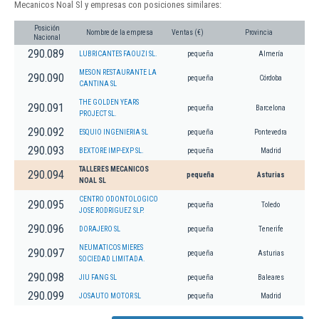
Mecanicos Noal Sl y empresas con posiciones similares:
Posición
Nombre de la empresa
Ventas (€)
Provincia
Nacional
290.089
LUBRICANTES FAOUZI SL.
pequeña
Almería
MESON RESTAURANTE LA
290.090
pequeña
Córdoba
CANTINA SL
THE GOLDEN YEARS
290.091
pequeña
Barcelona
PROJECT SL.
290.092
ESQUIO INGENIERIA SL
pequeña
Pontevedra
290.093
BEXTORE IMP-EXP SL.
pequeña
Madrid
TALLERES MECANICOS
290.094
pequeña
Asturias
NOAL SL
CENTRO ODONTOLOGICO
290.095
pequeña
Toledo
JOSE RODRIGUEZ SLP.
290.096
DORAJERO SL
pequeña
Tenerife
NEUMATICOS MIERES
290.097
pequeña
Asturias
SOCIEDAD LIMITADA.
290.098
JIU FANG SL
pequeña
Baleares
290.099
JOSAUTO MOTOR SL
pequeña
Madrid