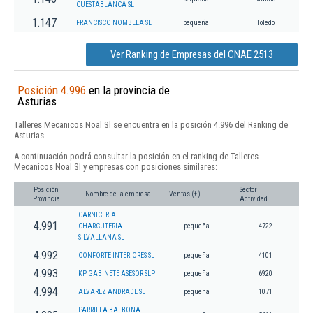
CUESTABLANCA SL
1.147
FRANCISCO NOMBELA SL
pequeña
Toledo
Ver Ranking de Empresas del CNAE 2513
Posición 4.996
en la provincia de
Asturias
Talleres Mecanicos Noal Sl se encuentra en la posición 4.996 del Ranking de
Asturias.
A continuación podrá consultar la posición en el ranking de Talleres
Mecanicos Noal Sl y empresas con posiciones similares:
Posición
Sector
Nombre de la empresa
Ventas (€)
Provincia
Actividad
CARNICERIA
4.991
CHARCUTERIA
pequeña
4722
SILVALLANA SL
4.992
CONFORTE INTERIORES SL
pequeña
4101
4.993
KP GABINETE ASESOR SLP
pequeña
6920
4.994
ALVAREZ ANDRADE SL
pequeña
1071
PARRILLA BALBONA