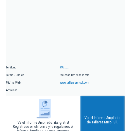
Teléfono
637.....
Forma Jurídica
Sociedad limitada laboral
Página Web
www.talleresmicol.com
Actividad
Ver el Informe Ampliado
de Talleres Micol Sll.
Ve el Informe Ampliado. ¡Es gratis!
Regístrese en eInforma y le regalamos el
Informe Ampliado de esta empresa