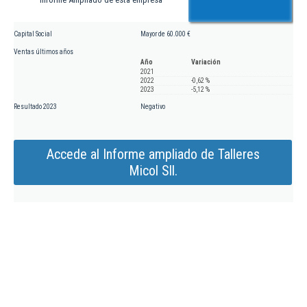
Capital Social
Mayor de 60.000 €
Ventas últimos años
Año
Variación
2021
2022
-0,62 %
2023
-5,12 %
Resultado 2023
Negativo
Accede al Informe ampliado de Talleres
Micol Sll.