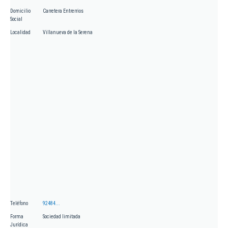
Domicilio
Carretera Entrerrios
Social
Localidad
Villanueva de la Serena
Teléfono
92484...
Forma
Sociedad limitada
Jurídica