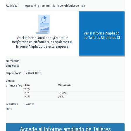
Actividad
reparación y mantenimiento de vehículos de motor
Ver el Informe Ampliado
de Talleres Miraflores Sl
Ve el Informe Ampliado. ¡Es gratis!
Regístrese en eInforma y le regalamos el
Informe Ampliado de esta empresa
Número de
empleados
Capital Social
De 0 a 3.100 €
Ventas
Año
Variación
últimos años
2022
2023
-2,03 %
2024
28 %
Resultado
Positivo
2024
Accede al Informe ampliado de Talleres