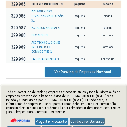
329.985
TALLERES MIRAFLORES SL
pequeña
Badajoz
AISLAMIENTOS Y
329.986
TEMATIZACIONES ESPAÑA
pequeña
Madrid
SL.
329.987
ECUACION NATURAL SL.
pequeña
Málaga
329.988
GIRONESTU SL
pequeña
Barcelona
ASO TECH SOLUCIONES
329.989
INTEGRALES EN
pequeña
Barcelona
COMMODITIES SL
329.990
LA FIESTA ESCENICA SL
pequeña
Pontevedra
Ver Ranking de Empresas Nacional
Todo el contenido de ranking-empresas.eleconomista.es y toda la información de
empresas procede de la base de datos de INFORMA D&B S.A.U. (S.M.E.) y es
tratada y suministrada por INFORMA D&B S.A.U. (S.M.E.). En todo caso, la
información de empresas que proporcionamos debe ser tenida en cuenta sólo
como un elemento más a considerar a la hora de adoptar decisiones comerciales
y no debe por tanto determinar las mismas.
Preguntas Frecuentes
Condiciones Generales