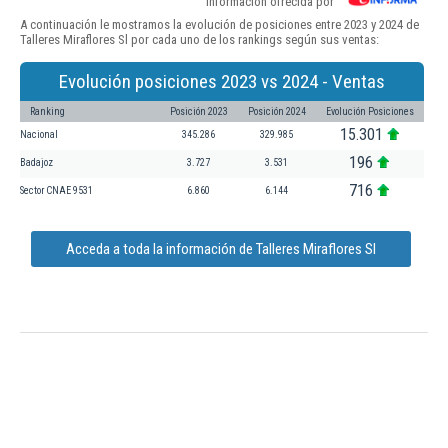
Información ofrecida por
A continuación le mostramos la evolución de posiciones entre 2023 y 2024 de
Talleres Miraflores Sl por cada uno de los rankings según sus ventas:
Evolución posiciones 2023 vs 2024 - Ventas
Ranking
Posición 2023
Posición 2024
Evolución Posiciones
15.301
Nacional
345.286
329.985
196
Badajoz
3.727
3.531
716
Sector CNAE 9531
6.860
6.144
Acceda a toda la información de Talleres Miraflores Sl