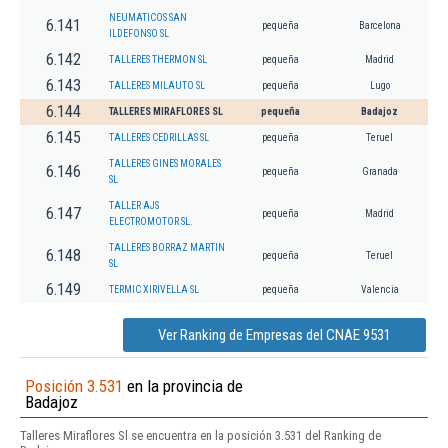
NEUMATICOS SAN
6.141
pequeña
Barcelona
ILDEFONSO SL
6.142
TALLERES THERMON SL
pequeña
Madrid
6.143
TALLERES MILAUTO SL
pequeña
Lugo
6.144
TALLERES MIRAFLORES SL
pequeña
Badajoz
6.145
TALLERES CEDRILLAS SL
pequeña
Teruel
TALLERES GINES MORALES
6.146
pequeña
Granada
SL
TALLER AJS
6.147
pequeña
Madrid
ELECTROMOTOR SL.
TALLERES BORRAZ MARTIN
6.148
pequeña
Teruel
SL
6.149
TERMIC XIRIVELLA SL
pequeña
Valencia
Ver Ranking de Empresas del CNAE 9531
Posición 3.531
en la provincia de
Badajoz
Talleres Miraflores Sl se encuentra en la posición 3.531 del Ranking de