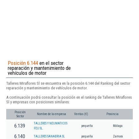
Posición 6.144
en el sector
reparación y mantenimiento de
vehículos de motor
Talleres Miraflores Sl se encuentra en la posición 6.144 del Ranking del sector
reparación y mantenimiento de vehículos de motor.
A continuación podrá consultar la posición en el ranking de Talleres Miraflores
Sl y empresas con posiciones similares:
Posición
Nombre de la empresa
Ventas (€)
Provincia
Sector
TALLERES Y NEUMATICOS
6.139
pequeña
Málaga
FEU SL.
6.140
TALLERES SANABRIA SL
pequeña
Zamora