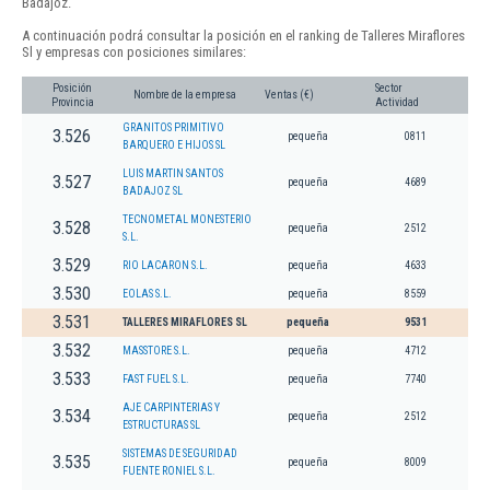
Badajoz.
A continuación podrá consultar la posición en el ranking de Talleres Miraflores
Sl y empresas con posiciones similares:
Posición
Sector
Nombre de la empresa
Ventas (€)
Provincia
Actividad
GRANITOS PRIMITIVO
3.526
pequeña
0811
BARQUERO E HIJOS SL
LUIS MARTIN SANTOS
3.527
pequeña
4689
BADAJOZ SL
TECNOMETAL MONESTERIO
3.528
pequeña
2512
S.L.
3.529
RIO LACARON S.L.
pequeña
4633
3.530
EOLAS S.L.
pequeña
8559
3.531
TALLERES MIRAFLORES SL
pequeña
9531
3.532
MASSTORE S.L.
pequeña
4712
3.533
FAST FUEL S.L.
pequeña
7740
AJE CARPINTERIAS Y
3.534
pequeña
2512
ESTRUCTURAS SL
SISTEMAS DE SEGURIDAD
3.535
pequeña
8009
FUENTE RONIEL S.L.