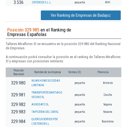
3.536
CISTERCEX S.L.L.
pequeña
4941
Ver Ranking de Empresas de Badajoz
Posición 329.985
en el Ranking de
Empresas Españolas
Talleres Miraflores Sl se encuentra en la posición 329.985 del Ranking Nacional
de Empresas.
A continuación podrá consultar la posición en el ranking de Talleres Miraflores
Sl y empresas con posiciones similares:
Posición
Nombre de la empresa
Ventas (€)
Provincia
Nacional
NUAR HOME SOCIEDAD
329.980
pequeña
Almería
LIMITADA.
TRANSPORTES SANTIAGO
329.981
pequeña
Coruña
VECINO SL.
329.982
AGRODATO SL.
pequeña
Segovia
329.983
TAPICERIA DEL CAR SL
pequeña
Navarra
QUERCUS SERVEIS PER
329.984
pequeña
Barcelona
L'EXTERIOR S.L.