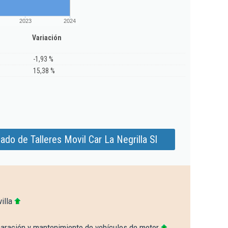
2023
2024
Variación
-1,93 %
15,38 %
do de Talleres Movil Car La Negrilla Sl
illa
paración y mantenimiento de vehículos de motor