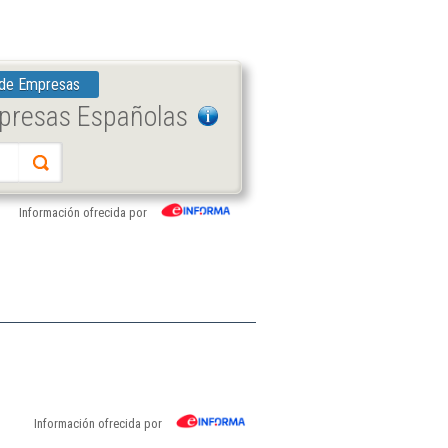
 de Empresas
mpresas Españolas
Información ofrecida por
Información ofrecida por