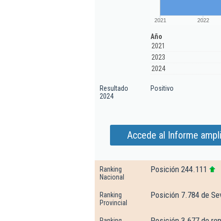
2021
2022
Año
2021
2023
2024
Resultado
Positivo
2024
Accede al Informe amplia
Posición 244.111
Ranking
Nacional
Posición 7.784 de Sev
Ranking
Provincial
Posición 3.677 de re
Ranking