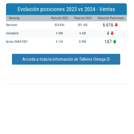
Evolución posiciones 2023 vs 2024 - Ventas
Ranking
Posición 2023
Posición 2024
Evolución Posiciones
6.616
Nacional
424.836
431.452
4
Valladolid
4.438
4.442
147
Sector CNAE 9531
9.145
8.998
Acceda a toda la información de Talleres Omega Sl