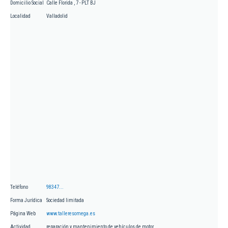
Domicilio Social
Calle Florida , 7 - PLT BJ
Localidad
Valladolid
Teléfono
98347...
Forma Jurídica
Sociedad limitada
Página Web
www.talleresomega.es
Actividad
reparación y mantenimiento de vehículos de motor