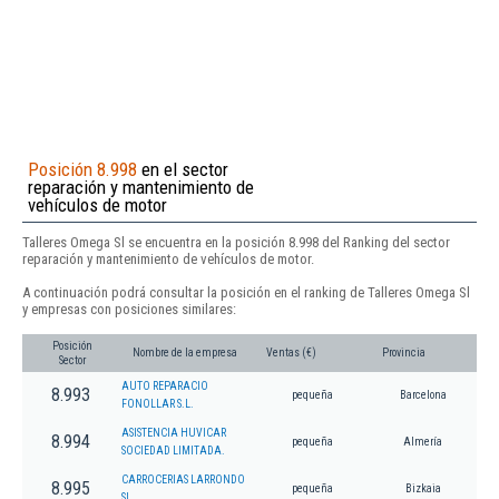
Posición 8.998
en el sector
reparación y mantenimiento de
vehículos de motor
Talleres Omega Sl se encuentra en la posición 8.998 del Ranking del sector
reparación y mantenimiento de vehículos de motor.
A continuación podrá consultar la posición en el ranking de Talleres Omega Sl
y empresas con posiciones similares:
Posición
Nombre de la empresa
Ventas (€)
Provincia
Sector
AUTO REPARACIO
8.993
pequeña
Barcelona
FONOLLAR S.L.
ASISTENCIA HUVICAR
8.994
pequeña
Almería
SOCIEDAD LIMITADA.
CARROCERIAS LARRONDO
8.995
pequeña
Bizkaia
SL