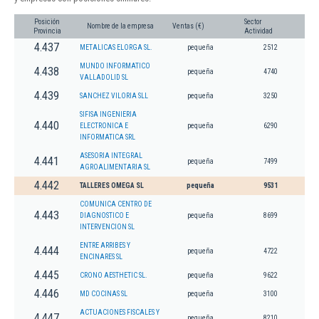
Posición
Sector
Nombre de la empresa
Ventas (€)
Provincia
Actividad
4.437
METALICAS ELORGA SL.
pequeña
2512
MUNDO INFORMATICO
4.438
pequeña
4740
VALLADOLID SL
4.439
SANCHEZ VILORIA SLL
pequeña
3250
SIFISA INGENIERIA
4.440
ELECTRONICA E
pequeña
6290
INFORMATICA SRL
ASESORIA INTEGRAL
4.441
pequeña
7499
AGROALIMENTARIA SL
4.442
TALLERES OMEGA SL
pequeña
9531
COMUNICA CENTRO DE
4.443
DIAGNOSTICO E
pequeña
8699
INTERVENCION SL
ENTRE ARRIBES Y
4.444
pequeña
4722
ENCINARES SL
4.445
CRONO AESTHETIC SL.
pequeña
9622
4.446
MD COCINAS SL
pequeña
3100
ACTUACIONES FISCALES Y
4.447
pequeña
8210