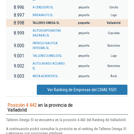
8.996
A CERQUEIRO SL
pequeña
Coruña
8.997
BRIDASAUTO SL
pequeña
Lugo
8.998
TALLERES OMEGA SL
pequeña
Valladolid
AUTOKONPONKETAK
8.999
pequeña
Gipuzkoa
NAZABAL SL
PATRICIO NAUTICA
9.000
pequeña
Barcelona
INTEGRAL SL.
9.001
TALLERES CURRELOS SL
pequeña
Lugo
AUTOLAVADO ACUARIO
9.002
pequeña
Barcelona
SL
9.003
MECA-ALBERCHE SL.
pequeña
Ávila
Ver Ranking de Empresas del CNAE 9531
Posición 4.442
en la provincia de
Valladolid
Talleres Omega Sl se encuentra en la posición 4.442 del Ranking de Valladolid.
A continuación podrá consultar la posición en el ranking de Talleres Omega Sl
y empresas con posiciones similares: