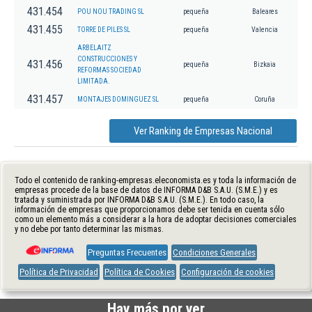
431.454
POU NOU TRADING SL
pequeña
Baleares
431.455
TORRE DE PILES SL
pequeña
Valencia
ARBELAITZ
CONSTRUCCIONES Y
431.456
pequeña
Bizkaia
REFORMAS SOCIEDAD
LIMITADA.
431.457
MONTAJES DOMINGUEZ SL
pequeña
Coruña
Ver Ranking de Empresas Nacional
Todo el contenido de ranking-empresas.eleconomista.es y toda la información de
empresas procede de la base de datos de INFORMA D&B S.A.U. (S.M.E.) y es
tratada y suministrada por INFORMA D&B S.A.U. (S.M.E.). En todo caso, la
información de empresas que proporcionamos debe ser tenida en cuenta sólo
como un elemento más a considerar a la hora de adoptar decisiones comerciales
y no debe por tanto determinar las mismas.
Preguntas Frecuentes
Condiciones Generales
Política de Privacidad
Política de Cookies
Configuración de cookies
Hay más por ver