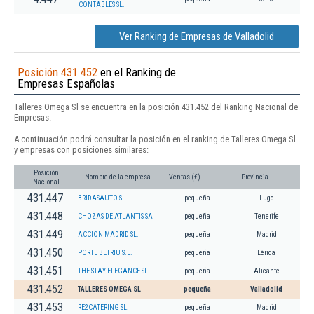
CONTABLES SL.
Ver Ranking de Empresas de Valladolid
Posición 431.452
en el Ranking de
Empresas Españolas
Talleres Omega Sl se encuentra en la posición 431.452 del Ranking Nacional de
Empresas.
A continuación podrá consultar la posición en el ranking de Talleres Omega Sl
y empresas con posiciones similares:
Posición
Nombre de la empresa
Ventas (€)
Provincia
Nacional
431.447
BRIDASAUTO SL
pequeña
Lugo
431.448
CHOZAS DE ATLANTIS SA
pequeña
Tenerife
431.449
ACCION MADRID SL.
pequeña
Madrid
431.450
PORTE BETRIU S.L.
pequeña
Lérida
431.451
THE STAY ELEGANCE SL.
pequeña
Alicante
431.452
TALLERES OMEGA SL
pequeña
Valladolid
431.453
RE2CATERING SL.
pequeña
Madrid