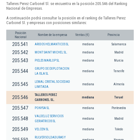
Talleres Perez Carbonel Sl. se encuentra en la posición 205.546 del Ranking
Nacional de Empresas.
A continuación podrá consultar la posición en el ranking de Talleres Perez
Carbonel Sl. y empresas con posiciones similares:
Posición
Nombre de la empresa
Ventas (€)
Provincia
Nacional
205.541
ARIDOS HELMANTICOS SL
mediana
Salamanca
205.542
MONT SAINT MICHEL SL.
mediana
Madrid
205.543
PIELES MARLOP SL
mediana
Murcia
GRUPO DE EXPLOTACION
205.544
mediana
Tenerife
LA ISLA SL
LEMAL CRISTAL SOCIEDAD
205.545
mediana
Almería
LIMITADA.
TALLERES PEREZ
205.546
mediana
Teruel
CARBONEL SL.
205.547
PONYSA SL
mediana
Pontevedra
VALDELUZ SERVICIOS
205.548
mediana
Madrid
GERIATRICOS SL
205.549
VELCEN SL
mediana
Toledo
RULVER SOLDADURAS Y
205.550
mediana
Navarra