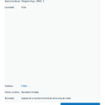
Domicilio Social
Poligono Hijar , PARC. 5
Localidad
Hijar
Teléfono
97882...
Forma Jurídica
Sociedad limitada
Actividad
reparación y mantenimiento de vehículos de motor