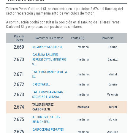
Talleres Perez Carbonel Sl. se encuentra en la posición 2.674 del Ranking del
sector reparación y mantenimiento de vehículos de motor.
A continuación podrá consultar la posición en el ranking de Talleres Perez
Carbonel Sl. y empresas con posiciones similares:
Posición
Nombre de la empresa
Ventas (€)
Provincia
Sector
2.669
RECAREY Y VAZQUEZ SL
mediana
Coruña
CALENDA TALLERES
2.670
REPUESTOS Y SUMINISTROS
mediana
Badajoz
S.L.
TALLERES GRANDE SEVILLA
2.671
mediana
Madrid
SL.
2.672
ORDESTAR SLL
mediana
Coruña
TALLERES VILAMARXANT
2.673
mediana
Valencia
SOCIEDAD LIMITADA.
TALLERES PEREZ
2.674
mediana
Teruel
CARBONEL SL.
AUTOMOVILES LOPEZ
2.675
mediana
Murcia
BELMONTE SL
CARROCERIAS PEDRAYES
2.676
mediana
Asturias