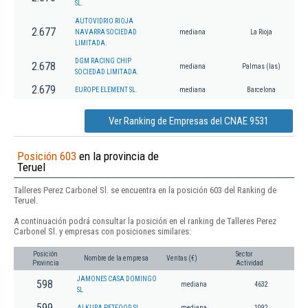
SL.
AUTOVIDRIO RIOJA
2.677
NAVARRA SOCIEDAD
mediana
La Rioja
LIMITADA.
DGM RACING CHIP
2.678
mediana
Palmas (las)
SOCIEDAD LIMITADA.
2.679
EUROPE ELEMENT SL.
mediana
Barcelona
Ver Ranking de Empresas del CNAE 9531
Posición 603
en la provincia de
Teruel
Talleres Perez Carbonel Sl. se encuentra en la posición 603 del Ranking de
Teruel.
A continuación podrá consultar la posición en el ranking de Talleres Perez
Carbonel Sl. y empresas con posiciones similares:
Posición
Sector
Nombre de la empresa
Ventas (€)
Provincia
Actividad
JAMONES CASA DOMINGO
598
mediana
4632
SL
599
ALKURA PETFOOD SL.
mediana
1092