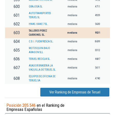
600
GRAJOSA SL
mediana
4711
AUTOTRANSPORTES
601
mediana
4939
TERUEL SL
602
HNAS. KAKE 7 SL.
mediana
5630
TALLERES PEREZ
603
mediana
9531
CARBONEL SL.
604
C.D.I. FUENFRESCA SL.
mediana
8699
MOTOS QUIN BAJO
605
mediana
3312
ARAGON SLL
606
TERUEL RECICLA SL.
mediana
4687
ASADOR BRASERIA LA
607
mediana
5611
VAQUILLA DE TERUEL SL.
EQUIPOS DE OFICINA DE
608
mediana
4740
TERUEL SA
Ver Ranking de Empresas de Teruel
Posición 205.546
en el Ranking de
Empresas Españolas