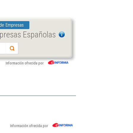
 de Empresas
mpresas Españolas
Información ofrecida por
Información ofrecida por