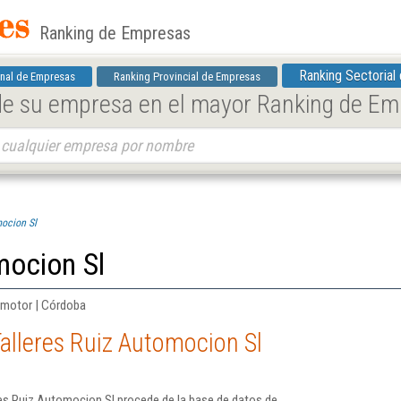
Ranking de Empresas
Ranking Sectorial
nal de Empresas
Ranking Provincial de Empresas
 de su empresa en el mayor Ranking de E
mocion Sl
mocion Sl
 motor | Córdoba
alleres Ruiz Automocion Sl
res Ruiz Automocion Sl procede de la base de datos de