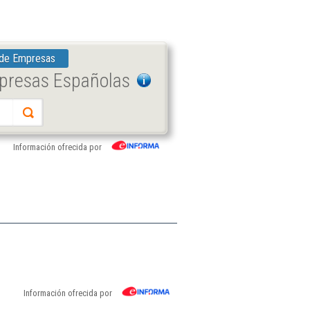
 de Empresas
mpresas Españolas
Información ofrecida por
Información ofrecida por