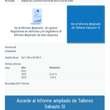
Actividad
reparación y mantenimiento de vehículos de motor
Ver el Informe Ampliado
de Talleres Sabauto Sl
Ve el Informe Ampliado. ¡Es gratis!
Regístrese en eInforma y le regalamos el
Informe Ampliado de esta empresa
Número de
empleados
Capital Social
De 3.100 a 60.000 €
Ventas últimos
Año
Variación
años
2022
2023
22,61 %
2024
-7,04 %
Resultado 2024
Positivo
Accede al Informe ampliado de Talleres
Sabauto Sl