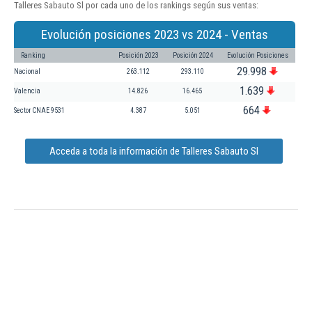
Talleres Sabauto Sl por cada uno de los rankings según sus ventas:
Evolución posiciones 2023 vs 2024 - Ventas
Ranking
Posición 2023
Posición 2024
Evolución Posiciones
29.998
Nacional
263.112
293.110
1.639
Valencia
14.826
16.465
664
Sector CNAE 9531
4.387
5.051
Acceda a toda la información de Talleres Sabauto Sl