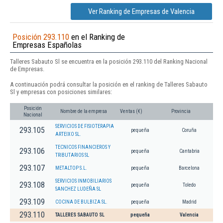
Ver Ranking de Empresas de Valencia
Posición 293.110
en el Ranking de
Empresas Españolas
Talleres Sabauto Sl se encuentra en la posición 293.110 del Ranking Nacional
de Empresas.
A continuación podrá consultar la posición en el ranking de Talleres Sabauto
Sl y empresas con posiciones similares:
Posición
Nombre de la empresa
Ventas (€)
Provincia
Nacional
SERVICIOS DE FISIOTERAPIA
293.105
pequeña
Coruña
ARTEIXO SL.
TECNICOS FINANCIEROS Y
293.106
pequeña
Cantabria
TRIBUTARIOS SL
293.107
METALTOP S.L.
pequeña
Barcelona
SERVICIOS INMOBILIARIOS
293.108
pequeña
Toledo
SANCHEZ LUDEÑA SL
293.109
COCINA DE BULBIZA SL.
pequeña
Madrid
293.110
TALLERES SABAUTO SL
pequeña
Valencia