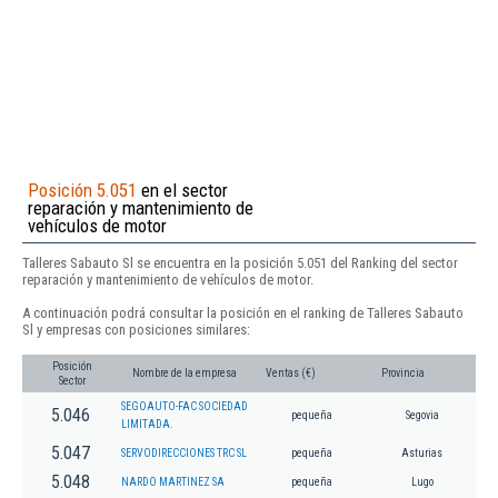
Posición 5.051
en el sector
reparación y mantenimiento de
vehículos de motor
Talleres Sabauto Sl se encuentra en la posición 5.051 del Ranking del sector
reparación y mantenimiento de vehículos de motor.
A continuación podrá consultar la posición en el ranking de Talleres Sabauto
Sl y empresas con posiciones similares:
Posición
Nombre de la empresa
Ventas (€)
Provincia
Sector
SEGOAUTO-FAC SOCIEDAD
5.046
pequeña
Segovia
LIMITADA.
5.047
SERVODIRECCIONES TRC SL
pequeña
Asturias
5.048
NARDO MARTINEZ SA
pequeña
Lugo