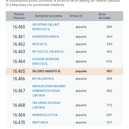
A continuación podrá consultar la posición en el ranking de Talleres Sabauto
Sl y empresas con posiciones similares:
Posición
Sector
Nombre de la empresa
Ventas (€)
Provincia
Actividad
INDUSTRIAS GALLART
16.460
pequeña
2830
RODRIGUEZ SL
16.461
SUMINISTROS ARIES SL
pequeña
4614
16.462
PA DE NIT SL.
pequeña
4724
16.463
PA Y DOLC EL GALANO SL
pequeña
5612
ECOAGRO MORVEDRE
16.464
pequeña
0161
SERVICIOS SL.
16.465
TALLERES SABAUTO SL
pequeña
9531
16.466
MC VALENSIYA SL.
pequeña
5510
INSTALACIONES NAVARRO
16.467
HERMANOS SOCIEDAD
pequeña
4322
LIMITADA
TAV DESING SOCIEDAD
16.468
pequeña
7112
LIMITADA.
16.469
ABRASIVOS JUTO SA
pequeña
2391
16.470
PASTFORN SL
pequeña
1071