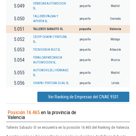
VEMECAR AUTOMOCION
5.049
pequeña
Madrid
SL.
TALLERES PALMA Y
5.050
pequeña
Granada
APORTA SL
5.051
TALLERES SABAUTO SL
pequeña
Valencia
CECYP CHAPA Y PINTURA
5.052
pequeña
Málaga
SL.
5.053
TECNOGRUA RUIZ SL
pequeña
Albacete
FERALCAR MECANICA
5.054
pequeña
Murcia
AUTOMOCION SL.
AUTOMOVILES J HERNANZ
5.055
pequeña
Madrid
SL
5.056
CHAPA I PINTURA GUAL SL
pequeña
Lérida
Ver Ranking de Empresas del CNAE 9531
Posición 16.465
en la provincia de
Valencia
Talleres Sabauto Sl se encuentra en la posición 16.465 del Ranking de Valencia.