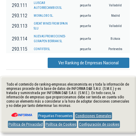
LUISCAR
293.111
pequeña
Valladolid
AUTORRECAMBIOS SL
293.112
MORALOBO SL.
pequeña
Madrid
GREAT WINES FROM SPAIN
293.113
pequeña
Valladolid
SLU
NUEVAS PROMOCIONES-
293.114
pequeña
Bizkaia
GORAPEN BERRIAK SL
293.115
CONFIFER SL
pequeña
Pontevedra
Ver Ranking de Empresas Nacional
Todo el contenido de ranking-empresas.eleconomista.es y toda la información de
empresas procede de la base de datos de INFORMA D&B S.A.U. (S.M.E.) y es
tratada y suministrada por INFORMA D&B S.A.U. (S.M.E.). En todo caso, la
información de empresas que proporcionamos debe ser tenida en cuenta sólo
como un elemento más a considerar a la hora de adoptar decisiones comerciales
y no debe por tanto determinar las mismas.
Preguntas Frecuentes
Condiciones Generales
Política de Privacidad
Política de Cookies
Configuración de cookies