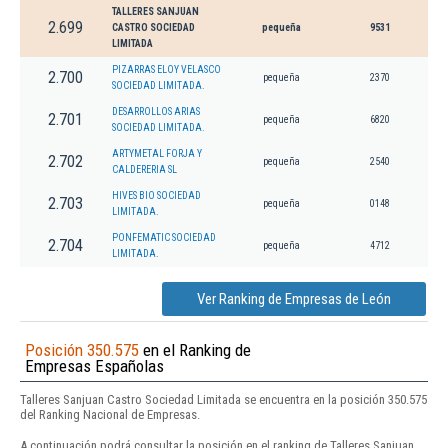
TALLERES SANJUAN
2.699
CASTRO SOCIEDAD
pequeña
9531
LIMITADA
PIZARRAS ELOY VELASCO
2.700
pequeña
2370
SOCIEDAD LIMITADA.
DESARROLLOS ARIAS
2.701
pequeña
6820
SOCIEDAD LIMITADA.
ARTYMETAL FORJA Y
2.702
pequeña
2540
CALDERERIA SL
HIVES BIO SOCIEDAD
2.703
pequeña
0148
LIMITADA.
PONFEMATIC SOCIEDAD
2.704
pequeña
4712
LIMITADA.
Ver Ranking de Empresas de León
Posición 350.575
en el Ranking de
Empresas Españolas
Talleres Sanjuan Castro Sociedad Limitada se encuentra en la posición 350.575
del Ranking Nacional de Empresas.
A continuación podrá consultar la posición en el ranking de Talleres Sanjuan