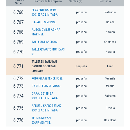
Nombre de la empresa
Ventas (€)
Provincia
Sector
EL XVENIR CARRERA
6.766
pequeña
Valencia
SOCIEDAD LIMITADA.
6.767
GARATGE SIMON SL
pequeña
Gerona
AUTOMOVILES AZNAR
6.768
pequeña
Navarra
MARIN SL.
6.769
TALLERES LISARDO SL
pequeña
Cantabria
TALLERES AUTOMUTILVAS
6.770
pequeña
Navarra
SL.
TALLERES SANJUAN
6.771
CASTRO SOCIEDAD
pequeña
León
LIMITADA
6.772
RODRIGLASS TENERIFE SL.
pequeña
Tenerife
6.773
CARROCERIA RECARS SL
pequeña
Madrid
GARAJE 51 IBIZA
6.774
pequeña
Baleares
SOCIEDAD LIMITADA.
ARBURU KARROZERIAK
6.775
pequeña
Bizkaia
SOCIEDAD LIMITADA.
TECNICAR VAN
6.776
pequeña
Barcelona
EQUIPMENT S L