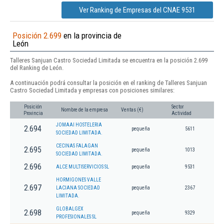
Ver Ranking de Empresas del CNAE 9531
Posición 2.699
en la provincia de
León
Talleres Sanjuan Castro Sociedad Limitada se encuentra en la posición 2.699
del Ranking de León.
A continuación podrá consultar la posición en el ranking de Talleres Sanjuan
Castro Sociedad Limitada y empresas con posiciones similares:
Posición
Sector
Nombre de la empresa
Ventas (€)
Provincia
Actividad
JOMAAI HOSTELERIA
2.694
pequeña
5611
SOCIEDAD LIMITADA.
CECINAS FALAGAN
2.695
pequeña
1013
SOCIEDAD LIMITADA.
2.696
ALCE MULTISERVICIOS SL
pequeña
9531
HORMIGONES VALLE
2.697
LACIANA SOCIEDAD
pequeña
2367
LIMITADA.
GLOBALGEX
2.698
pequeña
9329
PROFESIONALES SL