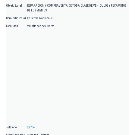
Objeto Social
REPARACION Y COMPRAVENTA DE TODA CLASE DE VEHICULOS Y RECAMBIOS
DE LOS MISMOS.
Domicilio Social
Carretera Nacional vi
Localidad
Villafranca del Bierzo
Teléfono
98754...