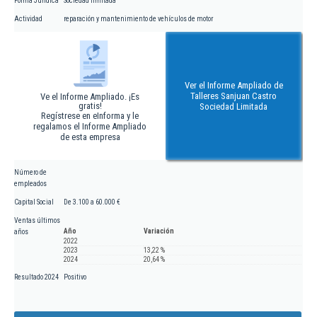
Forma Jurídica
Sociedad limitada
Actividad
reparación y mantenimiento de vehículos de motor
Ver el Informe Ampliado de
Talleres Sanjuan Castro
Ve el Informe Ampliado. ¡Es
gratis!
Sociedad Limitada
Regístrese en eInforma y le
regalamos el Informe Ampliado
de esta empresa
Número de
empleados
Capital Social
De 3.100 a 60.000 €
Ventas últimos
Año
Variación
años
2022
2023
13,22 %
2024
20,64 %
Resultado 2024
Positivo