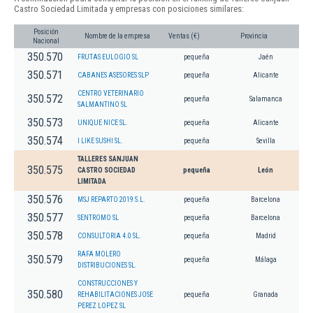
Castro Sociedad Limitada y empresas con posiciones similares:
Posición
Nombre de la empresa
Ventas (€)
Provincia
Nacional
350.570
FRUTAS EULOGIO SL
pequeña
Jaén
350.571
CABANES ASESORES SLP
pequeña
Alicante
CENTRO VETERINARIO
350.572
pequeña
Salamanca
SALMANTINO SL
350.573
UNIQUE NICE SL.
pequeña
Alicante
350.574
I LIKE SUSHI SL.
pequeña
Sevilla
TALLERES SANJUAN
350.575
CASTRO SOCIEDAD
pequeña
León
LIMITADA
350.576
MSJ REPARTO 2019 S.L.
pequeña
Barcelona
350.577
SENTROMO SL
pequeña
Barcelona
350.578
CONSULTORIA 4.0 SL.
pequeña
Madrid
RAFA MOLERO
350.579
pequeña
Málaga
DISTRIBUCIONES SL.
CONSTRUCCIONES Y
350.580
REHABILITACIONES JOSE
pequeña
Granada
PEREZ LOPEZ SL