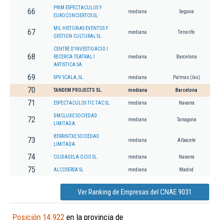
PRIM ESPECTACULOS Y
66
mediana
Segovia
EUROCONCIERTOS SL
MIL HISTORIAS EVENTOS Y
67
mediana
Tenerife
GESTION CULTURAL SL.
CENTRE D'INVESTIGACIO I
68
RECERCA TEATRAL I
mediana
Barcelona
ARTISTICA SA
69
SPV SCALA, SL.
mediana
Palmas (las)
70
TANDEM PROJECTS SL.
mediana
Barcelona
71
ESPECTACULOS TIC TAC SL
mediana
Navarra
DMCLUXE SOCIEDAD
72
mediana
Tarragona
LIMITADA.
BERRINTXE SOCIEDAD
73
mediana
Albacete
LIMITADA.
74
CIUDADELA OCIO SL.
mediana
Navarra
75
ALCOSERSA SL
mediana
Madrid
Ver Ranking de Empresas del CNAE 9031
Posición 14.922
en la provincia de