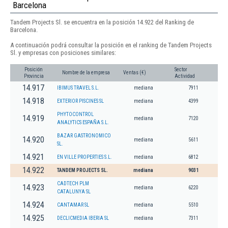
Barcelona
Tandem Projects Sl. se encuentra en la posición 14.922 del Ranking de
Barcelona.
A continuación podrá consultar la posición en el ranking de Tandem Projects
Sl. y empresas con posiciones similares:
Posición
Sector
Nombre de la empresa
Ventas (€)
Provincia
Actividad
14.917
IBIMUS TRAVEL S.L.
mediana
7911
14.918
EXTERIOR PISCINES SL
mediana
4399
PHYTOCONTROL
14.919
mediana
7120
ANALYTICS ESPAÑA S.L.
BAZAR GASTRONOMICO
14.920
mediana
5611
SL.
14.921
EN VILLE PROPERTIES S.L.
mediana
6812
14.922
TANDEM PROJECTS SL.
mediana
9031
CADTECH PLM
14.923
mediana
6220
CATALUNYA SL
14.924
CANTAMAR SL
mediana
5510
14.925
DECLICMEDIA IBERIA SL
mediana
7311