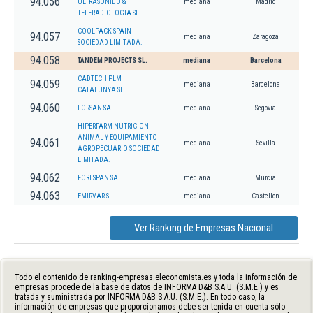
94.056
ULTRASONIDO &
mediana
Madrid
TELERADIOLOGIA SL.
COOLPACK SPAIN
94.057
mediana
Zaragoza
SOCIEDAD LIMITADA.
94.058
TANDEM PROJECTS SL.
mediana
Barcelona
CADTECH PLM
94.059
mediana
Barcelona
CATALUNYA SL
94.060
FORSAN SA
mediana
Segovia
HIPERFARM NUTRICION
ANIMAL Y EQUIPAMIENTO
94.061
mediana
Sevilla
AGROPECUARIO SOCIEDAD
LIMITADA.
94.062
FORESPAN SA
mediana
Murcia
94.063
EMIRVAR S.L.
mediana
Castellon
Ver Ranking de Empresas Nacional
Todo el contenido de ranking-empresas.eleconomista.es y toda la información de
empresas procede de la base de datos de INFORMA D&B S.A.U. (S.M.E.) y es
tratada y suministrada por INFORMA D&B S.A.U. (S.M.E.). En todo caso, la
información de empresas que proporcionamos debe ser tenida en cuenta sólo