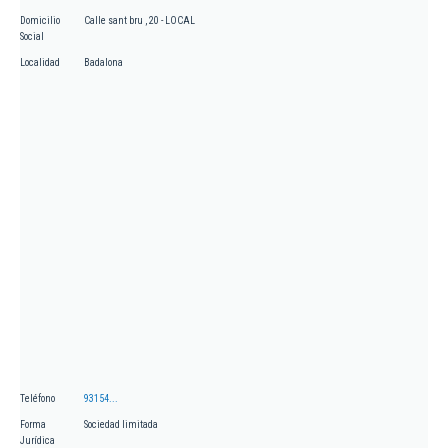
Domicilio
Calle sant bru , 20 - LOCAL
Social
Localidad
Badalona
Teléfono
93154...
Forma
Sociedad limitada
Jurídica