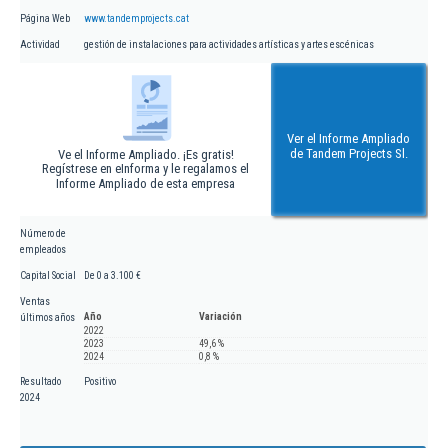
Página Web
www.tandemprojects.cat
Actividad
gestión de instalaciones para actividades artísticas y artes escénicas
Ver el Informe Ampliado
de Tandem Projects Sl.
Ve el Informe Ampliado. ¡Es gratis!
Regístrese en eInforma y le regalamos el
Informe Ampliado de esta empresa
Número de
empleados
Capital Social
De 0 a 3.100 €
Ventas
Año
Variación
últimos años
2022
2023
49,6 %
2024
0,8 %
Resultado
Positivo
2024