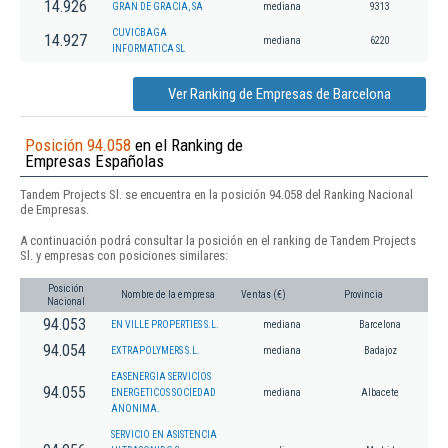
14.926
GRAN DE GRACIA, SA
mediana
9313
CUVICBAGA
14.927
mediana
6220
INFORMATICA SL
Ver Ranking de Empresas de Barcelona
Posición 94.058
en el Ranking de
Empresas Españolas
Tandem Projects Sl. se encuentra en la posición 94.058 del Ranking Nacional
de Empresas.
A continuación podrá consultar la posición en el ranking de Tandem Projects
Sl. y empresas con posiciones similares:
Posición
Nombre de la empresa
Ventas (€)
Provincia
Nacional
94.053
EN VILLE PROPERTIES S.L.
mediana
Barcelona
94.054
EXTRAPOLYMERS S.L.
mediana
Badajoz
EASENERGIA SERVICIOS
94.055
ENERGETICOS SOCIEDAD
mediana
Albacete
ANONIMA.
SERVICIO EN ASISTENCIA