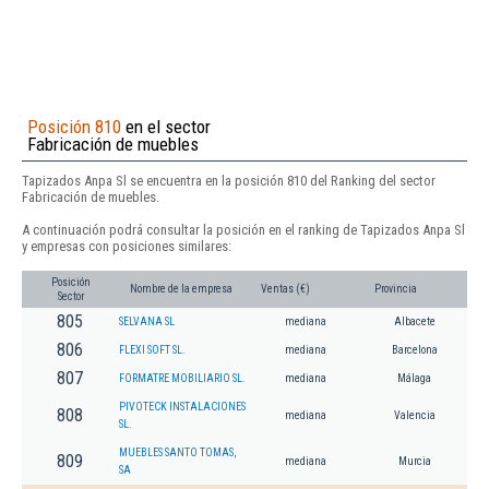
Posición 810
en el sector
Fabricación de muebles
Tapizados Anpa Sl se encuentra en la posición 810 del Ranking del sector
Fabricación de muebles.
A continuación podrá consultar la posición en el ranking de Tapizados Anpa Sl
y empresas con posiciones similares:
Posición
Nombre de la empresa
Ventas (€)
Provincia
Sector
805
SELVANA SL
mediana
Albacete
806
FLEXI SOFT SL.
mediana
Barcelona
807
FORMATRE MOBILIARIO SL.
mediana
Málaga
PIVOTECK INSTALACIONES
808
mediana
Valencia
SL.
MUEBLES SANTO TOMAS,
809
mediana
Murcia
SA