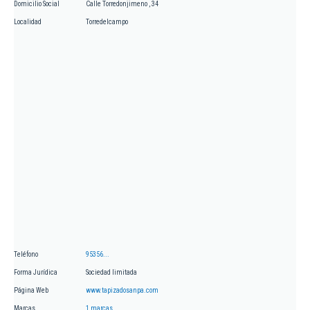
Domicilio Social
Calle Torredonjimeno , 34
Localidad
Torredelcampo
Teléfono
95356...
Forma Jurídica
Sociedad limitada
Página Web
www.tapizadosanpa.com
Marcas
1 marcas