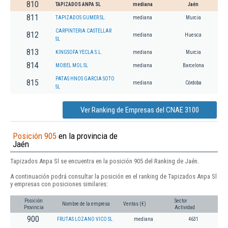
810
TAPIZADOS ANPA SL
mediana
Jaén
811
TAPIZADOS GUMER SL.
mediana
Murcia
CARPINTERIA CASTELLAR
812
mediana
Huesca
SL
813
KINGSOFA YECLA S.L.
mediana
Murcia
814
MOBEL MOL SL
mediana
Barcelona
PATAS HNOS GARCIA SOTO
815
mediana
Córdoba
SL
Ver Ranking de Empresas del CNAE 3100
Posición 905
en la provincia de
Jaén
Tapizados Anpa Sl se encuentra en la posición 905 del Ranking de Jaén.
A continuación podrá consultar la posición en el ranking de Tapizados Anpa Sl
y empresas con posiciones similares:
Posición
Sector
Nombre de la empresa
Ventas (€)
Provincia
Actividad
900
FRUTAS LOZANO VICO SL
mediana
4631