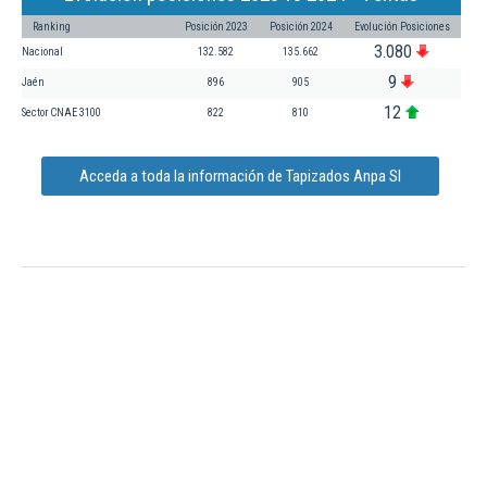
Ranking
Posición 2023
Posición 2024
Evolución Posiciones
3.080
Nacional
132.582
135.662
9
Jaén
896
905
12
Sector CNAE 3100
822
810
Acceda a toda la información de Tapizados Anpa Sl