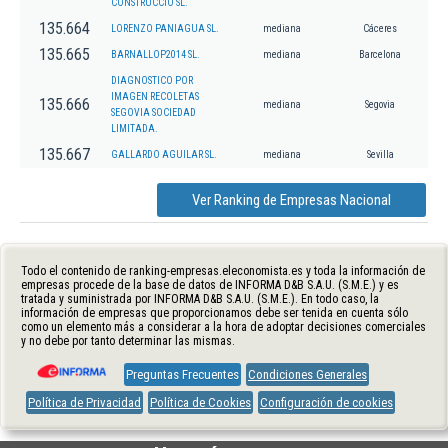
CONSTRUCCIO SL.
135.664
LORENZO PANIAGUA SL.
mediana
Cáceres
135.665
BARNALLOP2014 SL.
mediana
Barcelona
DIAGNOSTICO POR
IMAGEN RECOLETAS
135.666
mediana
Segovia
SEGOVIA SOCIEDAD
LIMITADA.
135.667
GALLARDO AGUILAR SL.
mediana
Sevilla
Ver Ranking de Empresas Nacional
Todo el contenido de ranking-empresas.eleconomista.es y toda la información de
empresas procede de la base de datos de INFORMA D&B S.A.U. (S.M.E.) y es
tratada y suministrada por INFORMA D&B S.A.U. (S.M.E.). En todo caso, la
información de empresas que proporcionamos debe ser tenida en cuenta sólo
como un elemento más a considerar a la hora de adoptar decisiones comerciales
y no debe por tanto determinar las mismas.
Preguntas Frecuentes
Condiciones Generales
Política de Privacidad
Política de Cookies
Configuración de cookies