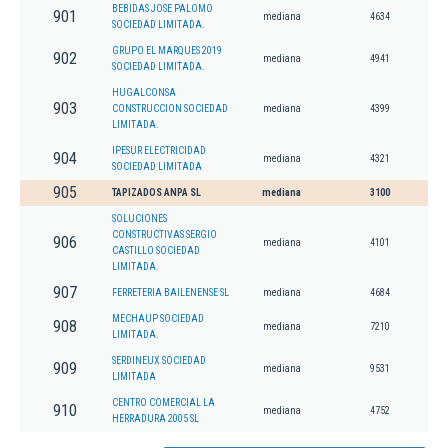
BEBIDAS JOSE PALOMO
901
mediana
4634
SOCIEDAD LIMITADA.
GRUPO EL MARQUES 2019
902
mediana
4941
SOCIEDAD LIMITADA.
HUGALCONSA
903
CONSTRUCCION SOCIEDAD
mediana
4399
LIMITADA.
IPESUR ELECTRICIDAD
904
mediana
4321
SOCIEDAD LIMITADA
905
TAPIZADOS ANPA SL
mediana
3100
SOLUCIONES
CONSTRUCTIVAS SERGIO
906
mediana
4101
CASTILLO SOCIEDAD
LIMITADA.
907
FERRETERIA BAILENENSE SL
mediana
4684
MECHAUP SOCIEDAD
908
mediana
7210
LIMITADA.
SERDINEUX SOCIEDAD
909
mediana
9531
LIMITADA
CENTRO COMERCIAL LA
910
mediana
4752
HERRADURA 2005 SL