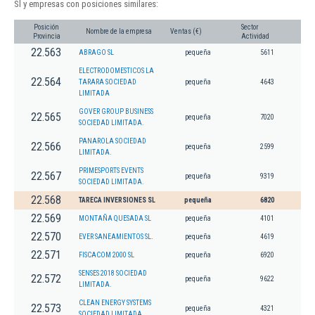
Sl y empresas con posiciones similares:
Posición
Sector
Nombre de la empresa
Ventas (€)
Provincia
Actividad
22.563
ABRAGO SL
pequeña
5611
ELECTRODOMESTICOS LA
22.564
TARARA SOCIEDAD
pequeña
4643
LIMITADA
GOVER GROUP BUSINESS
22.565
pequeña
7020
SOCIEDAD LIMITADA.
PANAROLA SOCIEDAD
22.566
pequeña
2599
LIMITADA.
PRIMESPORTS EVENTS
22.567
pequeña
9319
SOCIEDAD LIMITADA.
22.568
TARECA INVERSIONES SL
pequeña
6820
22.569
MONTAÑA QUESADA SL
pequeña
4101
22.570
EVER SANEAMIENTOS SL.
pequeña
4619
22.571
FISCACOM 2000 SL
pequeña
6920
SENSES 2018 SOCIEDAD
22.572
pequeña
9622
LIMITADA.
CLEAN ENERGY SYSTEMS
22.573
pequeña
4321
SOCIEDAD LIMITADA.