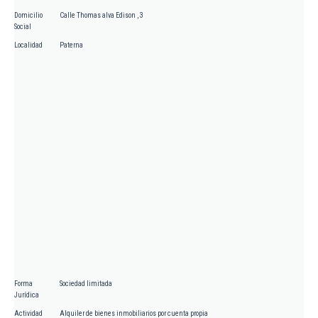
Domicilio
Calle Thomas alva Edison , 3
Social
Localidad
Paterna
Forma
Sociedad limitada
Jurídica
Actividad
Alquiler de bienes inmobiliarios por cuenta propia