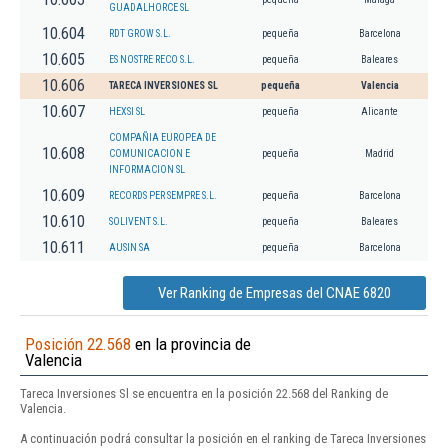
GUADALHORCE SL
10.604
RDT GROW S.L.
pequeña
Barcelona
10.605
ES NOSTRE RECO S.L.
pequeña
Baleares
10.606
TARECA INVERSIONES SL
pequeña
Valencia
10.607
HEXSI SL
pequeña
Alicante
COMPAÑIA EUROPEA DE
10.608
COMUNICACION E
pequeña
Madrid
INFORMACION SL
10.609
RECORDS PER SEMPRE S.L.
pequeña
Barcelona
10.610
SOLIVENT S.L.
pequeña
Baleares
10.611
AUSIN SA
pequeña
Barcelona
Ver Ranking de Empresas del CNAE 6820
Posición 22.568
en la provincia de
Valencia
Tareca Inversiones Sl se encuentra en la posición 22.568 del Ranking de
Valencia.
A continuación podrá consultar la posición en el ranking de Tareca Inversiones