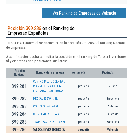
Ver Ranking de Empresas de Valencia
Posición 399.286
en el Ranking de
Empresas Españolas
Tareca Inversiones Sl se encuentra en la posición 399.286 del Ranking Nacional
de Empresas.
A continuación podrá consultar la posición en el ranking de Tareca Inversiones
Sl y empresas con posiciones similares:
Posición
Nombre de la empresa
Ventas (€)
Provincia
Nacional
CENTRO MEDICODENTAL
399.281
MAR MENOR SOCIEDAD
pequeña
Murcia
LIMITADA PROFESIONAL.
399.282
PTX SALES SPAIN SL
pequeña
Barcelona
399.283
COLEGIO LASTRA SL
pequeña
Asturias
399.284
CLEVER AGRICOLA SL.
pequeña
Alicante
399.285
TRAMITACION ACTIVA SL
pequeña
Barcelona
399.286
TARECA INVERSIONES SL
pequeña
Valencia