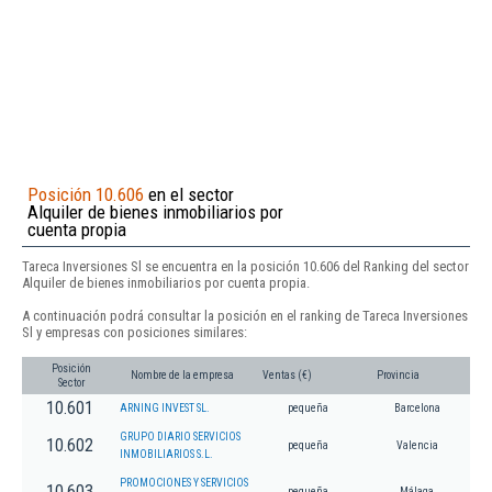
Posición 10.606
en el sector
Alquiler de bienes inmobiliarios por
cuenta propia
Tareca Inversiones Sl se encuentra en la posición 10.606 del Ranking del sector
Alquiler de bienes inmobiliarios por cuenta propia.
A continuación podrá consultar la posición en el ranking de Tareca Inversiones
Sl y empresas con posiciones similares:
Posición
Nombre de la empresa
Ventas (€)
Provincia
Sector
10.601
ARNING INVEST SL.
pequeña
Barcelona
GRUPO DIARIO SERVICIOS
10.602
pequeña
Valencia
INMOBILIARIOS S.L.
PROMOCIONES Y SERVICIOS
10.603
pequeña
Málaga