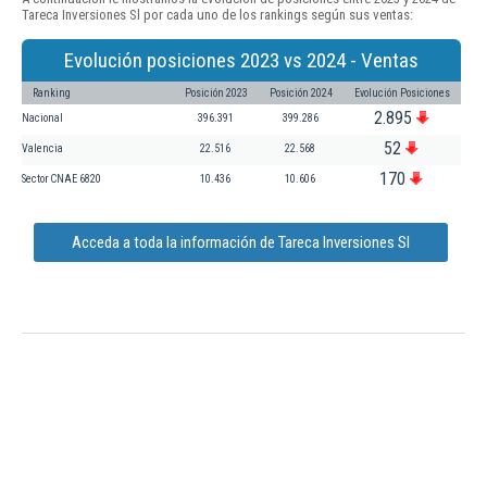
Tareca Inversiones Sl por cada uno de los rankings según sus ventas:
Evolución posiciones 2023 vs 2024 - Ventas
Ranking
Posición 2023
Posición 2024
Evolución Posiciones
2.895
Nacional
396.391
399.286
52
Valencia
22.516
22.568
170
Sector CNAE 6820
10.436
10.606
Acceda a toda la información de Tareca Inversiones Sl