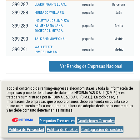
399.287
LLAR D'INFANTS LUA SL.
pequeña
Barcelona
399.288
HURTADO Y VILLAR SL
pequeña
Jaén
INDUSTRIAL DE LIMPIEZA
399.289
ALIMENTARIA JANA
pequeña
Sevilla
SOCIEDAD LIMITADA.
399.290
TALK AND MOVE ON SL.
pequeña
Madrid
WALL ESTATE
399.291
pequeña
Madrid
INMOBILIARIA SL.
Ver Ranking de Empresas Nacional
Todo el contenido de ranking-empresas.eleconomista.es y toda la información de
empresas procede de la base de datos de INFORMA D&B S.A.U. (S.M.E.) y es
tratada y suministrada por INFORMA D&B S.A.U. (S.M.E.). En todo caso, la
información de empresas que proporcionamos debe ser tenida en cuenta sólo
como un elemento más a considerar a la hora de adoptar decisiones comerciales
y no debe por tanto determinar las mismas.
Preguntas Frecuentes
Condiciones Generales
Política de Privacidad
Política de Cookies
Configuración de cookies