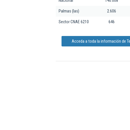
Nacional
140.008
Palmas (las)
2.606
Sector CNAE 6210
646
Acceda a toda la información de T