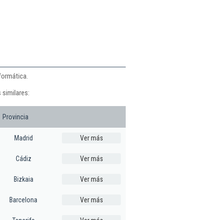
formática.
 similares:
Provincia
Madrid
Ver más
Cádiz
Ver más
Bizkaia
Ver más
Barcelona
Ver más