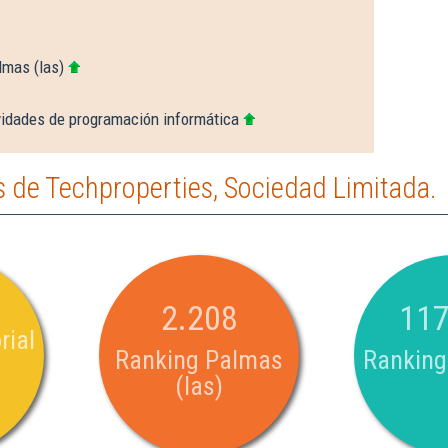
lmas (las)
vidades de programación informática
 de Techproperties, Sociedad Limitada.
2.208
117
rial
Ranking Palmas
Ranking
(las)