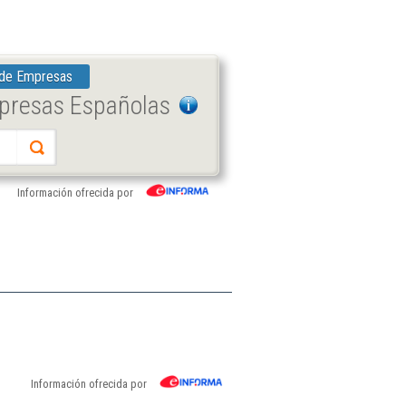
 de Empresas
mpresas Españolas
Información ofrecida por
Información ofrecida por