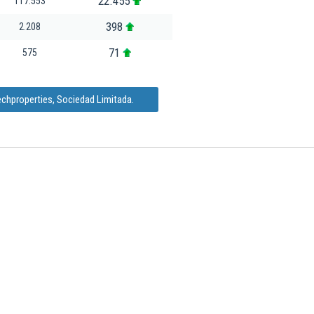
22.455
117.553
398
2.208
71
575
echproperties, Sociedad Limitada.