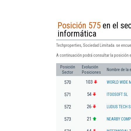
Posición 575
en el se
informática
Techproperties, Sociedad Limitada. se encue
A continuación podrá consultar la posición 
Posición
Evolución
Nombre de la
Sector
Posiciones
103
570
WORLD WIDE M
54
571
ITOOSOFT SL
26
572
LUDUS TECH S
21
573
NEARBY COMPU
64