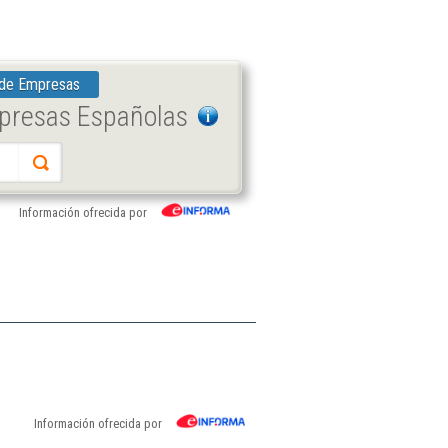
 de Empresas
mpresas Españolas
Información ofrecida por
Información ofrecida por