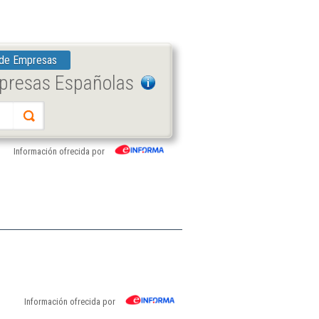
 de Empresas
mpresas Españolas
Información ofrecida por
Información ofrecida por