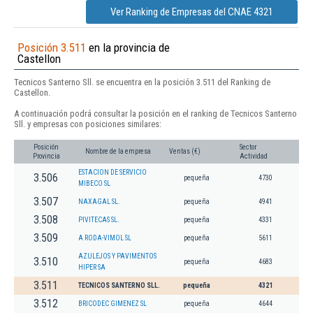
Ver Ranking de Empresas del CNAE 4321
Posición 3.511
en la provincia de
Castellon
Tecnicos Santerno Sll. se encuentra en la posición 3.511 del Ranking de
Castellon.
A continuación podrá consultar la posición en el ranking de Tecnicos Santerno
Sll. y empresas con posiciones similares:
Posición
Sector
Nombre de la empresa
Ventas (€)
Provincia
Actividad
ESTACION DE SERVICIO
3.506
pequeña
4730
MIBECO SL
3.507
NAXAGAL SL.
pequeña
4941
3.508
PIVITECAS SL.
pequeña
4331
3.509
A RODA-VIMOL SL
pequeña
5611
AZULEJOS Y PAVIMENTOS
3.510
pequeña
4683
HIPER SA
3.511
TECNICOS SANTERNO SLL.
pequeña
4321
3.512
BRICODEC GIMENEZ SL
pequeña
4644