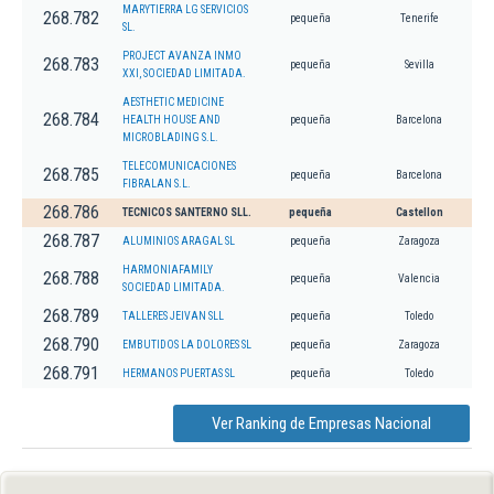
MARYTIERRA LG SERVICIOS
268.782
pequeña
Tenerife
SL.
PROJECT AVANZA INMO
268.783
pequeña
Sevilla
XXI, SOCIEDAD LIMITADA.
AESTHETIC MEDICINE
268.784
HEALTH HOUSE AND
pequeña
Barcelona
MICROBLADING S.L.
TELECOMUNICACIONES
268.785
pequeña
Barcelona
FIBRALAN S.L.
268.786
TECNICOS SANTERNO SLL.
pequeña
Castellon
268.787
ALUMINIOS ARAGAL SL
pequeña
Zaragoza
HARMONIAFAMILY
268.788
pequeña
Valencia
SOCIEDAD LIMITADA.
268.789
TALLERES JEIVAN SLL
pequeña
Toledo
268.790
EMBUTIDOS LA DOLORES SL
pequeña
Zaragoza
268.791
HERMANOS PUERTAS SL
pequeña
Toledo
Ver Ranking de Empresas Nacional