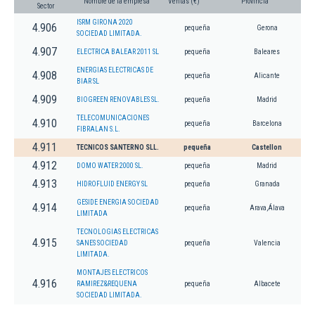
Nombre de la empresa
Ventas (€)
Provincia
Sector
ISRM GIRONA 2020
4.906
pequeña
Gerona
SOCIEDAD LIMITADA.
4.907
ELECTRICA BALEAR 2011 SL
pequeña
Baleares
ENERGIAS ELECTRICAS DE
4.908
pequeña
Alicante
BIAR SL
4.909
BIOGREEN RENOVABLES SL.
pequeña
Madrid
TELECOMUNICACIONES
4.910
pequeña
Barcelona
FIBRALAN S.L.
4.911
TECNICOS SANTERNO SLL.
pequeña
Castellon
4.912
DOMO WATER 2000 SL.
pequeña
Madrid
4.913
HIDROFLUID ENERGY SL
pequeña
Granada
GESIDE ENERGIA SOCIEDAD
4.914
pequeña
Arava,Álava
LIMITADA
TECNOLOGIAS ELECTRICAS
4.915
SANES SOCIEDAD
pequeña
Valencia
LIMITADA.
MONTAJES ELECTRICOS
4.916
RAMIREZ&REQUENA
pequeña
Albacete
SOCIEDAD LIMITADA.