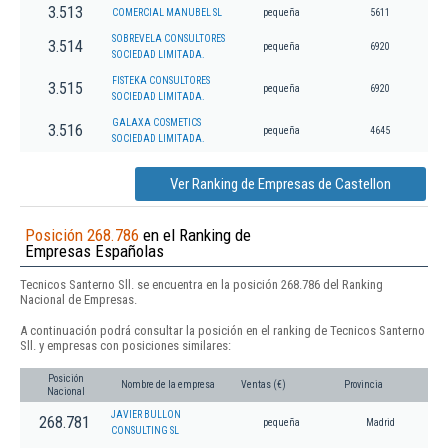
3.513
COMERCIAL MANUBEL SL
pequeña
5611
SOBREVELA CONSULTORES
3.514
pequeña
6920
SOCIEDAD LIMITADA.
FISTEKA CONSULTORES
3.515
pequeña
6920
SOCIEDAD LIMITADA.
GALAXA COSMETICS
3.516
pequeña
4645
SOCIEDAD LIMITADA.
Ver Ranking de Empresas de Castellon
Posición 268.786
en el Ranking de
Empresas Españolas
Tecnicos Santerno Sll. se encuentra en la posición 268.786 del Ranking
Nacional de Empresas.
A continuación podrá consultar la posición en el ranking de Tecnicos Santerno
Sll. y empresas con posiciones similares:
Posición
Nombre de la empresa
Ventas (€)
Provincia
Nacional
JAVIER BULLON
268.781
pequeña
Madrid
CONSULTING SL