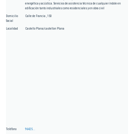
energética y acústica. Servicios de asistencia técnica de cualquier índole en
edificación tanto industriales como residenciales y en obra civil
Domicilio
Calle de Francia , 150
Social
Localidad
Castello Plana/castellon Plana
Teléfono
96425...