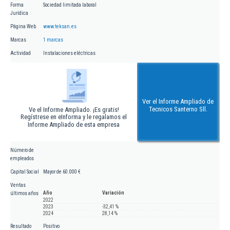
Forma
Sociedad limitada laboral
Jurídica
Página Web
www.teksan.es
Marcas
1 marcas
Actividad
Instalaciones eléctricas
Ver el Informe Ampliado de
Tecnicos Santerno Sll.
Ve el Informe Ampliado. ¡Es gratis!
Regístrese en eInforma y le regalamos el
Informe Ampliado de esta empresa
Número de
empleados
Capital Social
Mayor de 60.000 €
Ventas
Año
Variación
últimos años
2022
2023
-32,41 %
2024
28,14 %
Resultado
Positivo