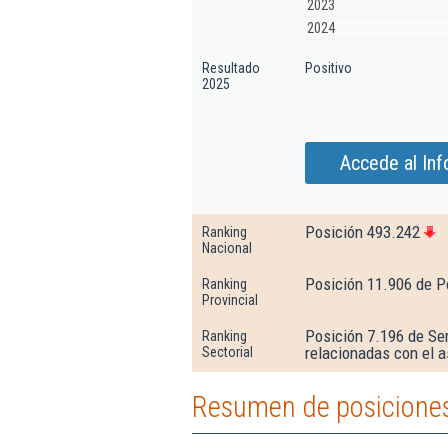
2023
2024
Resultado
Positivo
2025
Accede al Inf
Posición 493.242
Ranking
Nacional
Posición 11.906 de P
Ranking
Provincial
Posición 7.196 de Ser
Ranking
relacionadas con el 
Sectorial
Resumen de posiciones