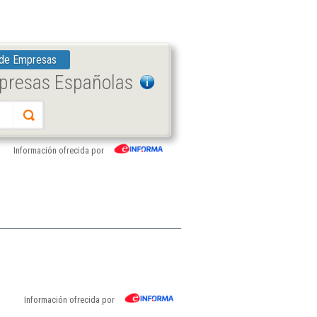
 de Empresas
mpresas Españolas
Información ofrecida por
Información ofrecida por