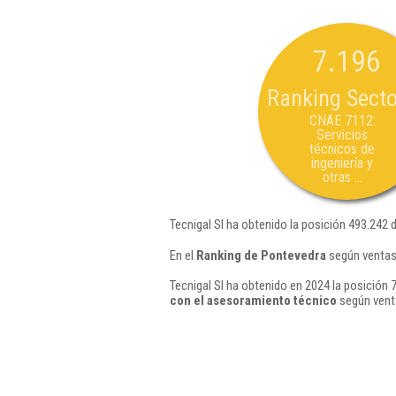
7.196
Ranking Secto
CNAE 7112:
Servicios
técnicos de
ingeniería y
otras ...
Tecnigal Sl ha obtenido la posición 493.242 
En el
Ranking de Pontevedra
según ventas,
Tecnigal Sl ha obtenido en 2024 la posición 
con el asesoramiento técnico
según vent