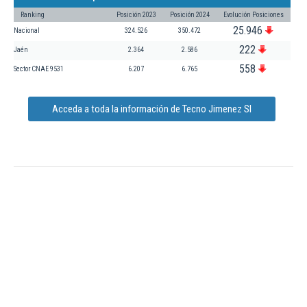
Ranking
Posición 2023
Posición 2024
Evolución Posiciones
25.946
Nacional
324.526
350.472
222
Jaén
2.364
2.586
558
Sector CNAE 9531
6.207
6.765
Acceda a toda la información de Tecno Jimenez Sl