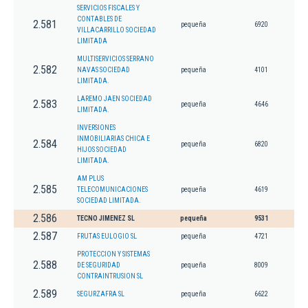
SERVICIOS FISCALES Y
CONTABLES DE
2.581
pequeña
6920
VILLACARRILLO SOCIEDAD
LIMITADA
MULTISERVICIOS SERRANO
2.582
NAVAS SOCIEDAD
pequeña
4101
LIMITADA.
LAREMO JAEN SOCIEDAD
2.583
pequeña
4646
LIMITADA.
INVERSIONES
INMOBILIARIAS CHICA E
2.584
pequeña
6820
HIJOS SOCIEDAD
LIMITADA.
AM PLUS
2.585
TELECOMUNICACIONES
pequeña
4619
SOCIEDAD LIMITADA.
2.586
TECNO JIMENEZ SL
pequeña
9531
2.587
FRUTAS EULOGIO SL
pequeña
4721
PROTECCION Y SISTEMAS
2.588
DE SEGURIDAD
pequeña
8009
CONTRAINTRUSION SL
2.589
SEGURZAFRA SL
pequeña
6622