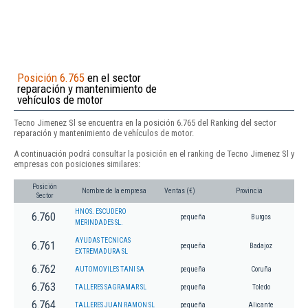
Posición 6.765
en el sector
reparación y mantenimiento de
vehículos de motor
Tecno Jimenez Sl se encuentra en la posición 6.765 del Ranking del sector
reparación y mantenimiento de vehículos de motor.
A continuación podrá consultar la posición en el ranking de Tecno Jimenez Sl y
empresas con posiciones similares:
Posición
Nombre de la empresa
Ventas (€)
Provincia
Sector
HNOS. ESCUDERO
6.760
pequeña
Burgos
MERINDADES SL.
AYUDAS TECNICAS
6.761
pequeña
Badajoz
EXTREMADURA SL
6.762
AUTOMOVILES TANI SA
pequeña
Coruña
6.763
TALLERES SAGRAMAR SL
pequeña
Toledo
6.764
TALLERES JUAN RAMON SL
pequeña
Alicante