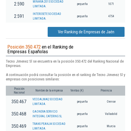
MINARA 2015 SOCIEDAD
2.590
pequeña
1071
LIMITADA.
INTEROSETE SOCIEDAD
2.591
pequeña
4754
LIMITADA.
Ver Ranking de Empresas de Jaén
Posición 350.472
en el Ranking de
Empresas Españolas
Tecno Jimenez Sl se encuentra en la posición 350.472 del Ranking Nacional de
Empresas.
A continuación podrá consultar la posición en el ranking de Tecno Jimenez Sl y
empresas con posiciones similares:
Posición
Nombre de la empresa
Ventas (€)
Provincia
Nacional
VECOALMAQ SOCIEDAD
350.467
pequeña
Orense
LIMITADA.
GAONERA SERVICIO
350.468
pequeña
Valladolid
INTEGRAL CATERING SL
TRANS PEANJA SOCIEDAD
350.469
pequeña
Murcia
LIMITADA.