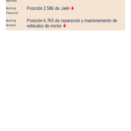
Nacional
Posición 2.586 de Jaén
Ranking
Provincial
Posición 6.765 de reparación y mantenimiento de
Ranking
vehículos de motor
Sectorial