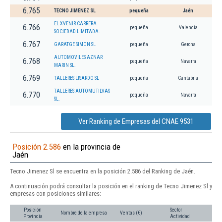
6.765
TECNO JIMENEZ SL
pequeña
Jaén
EL XVENIR CARRERA
6.766
pequeña
Valencia
SOCIEDAD LIMITADA.
6.767
GARATGE SIMON SL
pequeña
Gerona
AUTOMOVILES AZNAR
6.768
pequeña
Navarra
MARIN SL.
6.769
TALLERES LISARDO SL
pequeña
Cantabria
TALLERES AUTOMUTILVAS
6.770
pequeña
Navarra
SL.
Ver Ranking de Empresas del CNAE 9531
Posición 2.586
en la provincia de
Jaén
Tecno Jimenez Sl se encuentra en la posición 2.586 del Ranking de Jaén.
A continuación podrá consultar la posición en el ranking de Tecno Jimenez Sl y
empresas con posiciones similares:
Posición
Sector
Nombre de la empresa
Ventas (€)
Provincia
Actividad