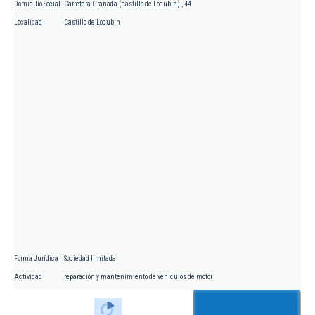
Domicilio Social
Carretera Granada (castillo de Locubin) , 44
Localidad
Castillo de Locubin
Forma Jurídica
Sociedad limitada
Actividad
reparación y mantenimiento de vehículos de motor