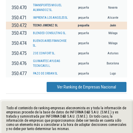
TRANSPORTES MIGUEL
350.470
pequeña
Navarra
ALMANDOZ SL.
350.471
IMPRENTA LOS ANGELES SL
pequeña
Alicante
350.472
TECNO JIMENEZ SL
pequeña
Jaén
350.473
BLENDED CONSULTING SL.
pequeña
Málaga
BUENOS AIRES FRANCHISE
350.474
pequeña
Málaga
SL.
350.475
ZOE CONFORT SL.
pequeña
Asturias
GUIMARTEC AYUDAS
350.476
pequeña
Barcelona
TECNICAS S.L.
350.477
PAZO DE ORBAN SL
pequeña
Lugo
Ver Ranking de Empresas Nacional
Todo el contenido de ranking-empresas.eleconomista.es y toda la información de
empresas procede de la base de datos de INFORMA D&B S.A.U. (S.M.E.) y es
tratada y suministrada por INFORMA D&B S.A.U. (S.M.E.). En todo caso, la
información de empresas que proporcionamos debe ser tenida en cuenta sólo
como un elemento más a considerar a la hora de adoptar decisiones comerciales
y no debe por tanto determinar las mismas.