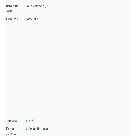
Domicilio
Calle Valencia , 7
Social
Localidad
Barcelona
Teléfono
93292...
Forma
Sociedad limitada
Jurídica