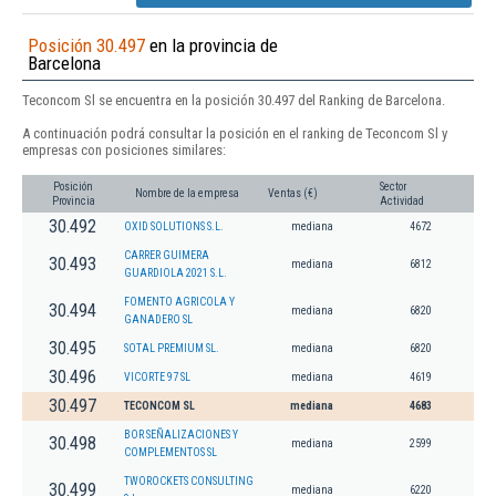
Posición 30.497
en la provincia de
Barcelona
Teconcom Sl se encuentra en la posición 30.497 del Ranking de Barcelona.
A continuación podrá consultar la posición en el ranking de Teconcom Sl y
empresas con posiciones similares:
Posición
Sector
Nombre de la empresa
Ventas (€)
Provincia
Actividad
30.492
OXID SOLUTIONS S.L.
mediana
4672
CARRER GUIMERA
30.493
mediana
6812
GUARDIOLA 2021 S.L.
FOMENTO AGRICOLA Y
30.494
mediana
6820
GANADERO SL
30.495
SOTAL PREMIUM SL.
mediana
6820
30.496
VICORTE 97 SL
mediana
4619
30.497
TECONCOM SL
mediana
4683
BOR SEÑALIZACIONES Y
30.498
mediana
2599
COMPLEMENTOS SL
TWOROCKETS CONSULTING
30.499
mediana
6220