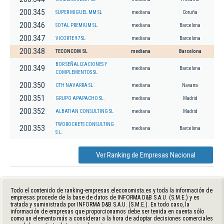
200.345
SUPER MIGUEL MM SL
mediana
Coruña
200.346
SOTAL PREMIUM SL.
mediana
Barcelona
200.347
VICORTE 97 SL
mediana
Barcelona
200.348
TECONCOM SL
mediana
Barcelona
BOR SEÑALIZACIONES Y
200.349
mediana
Barcelona
COMPLEMENTOS SL
200.350
CTH NAVARRA SL
mediana
Navarra
200.351
GRUPO APAPACHO SL.
mediana
Madrid
200.352
ALBATIAN CONSULTING SL
mediana
Madrid
TWOROCKETS CONSULTING
200.353
mediana
Barcelona
S.L.
Ver Ranking de Empresas Nacional
Todo el contenido de ranking-empresas.eleconomista.es y toda la información de
empresas procede de la base de datos de INFORMA D&B S.A.U. (S.M.E.) y es
tratada y suministrada por INFORMA D&B S.A.U. (S.M.E.). En todo caso, la
información de empresas que proporcionamos debe ser tenida en cuenta sólo
como un elemento más a considerar a la hora de adoptar decisiones comerciales