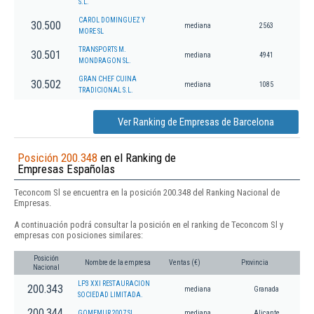
S.L.
CAROL DOMINGUEZ Y
30.500
mediana
2563
MORE SL
TRANSPORTS M.
30.501
mediana
4941
MONDRAGON SL.
GRAN CHEF CUINA
30.502
mediana
1085
TRADICIONAL S.L.
Ver Ranking de Empresas de Barcelona
Posición 200.348
en el Ranking de
Empresas Españolas
Teconcom Sl se encuentra en la posición 200.348 del Ranking Nacional de
Empresas.
A continuación podrá consultar la posición en el ranking de Teconcom Sl y
empresas con posiciones similares:
Posición
Nombre de la empresa
Ventas (€)
Provincia
Nacional
LP3 XXI RESTAURACION
200.343
mediana
Granada
SOCIEDAD LIMITADA.
200.344
GOMEMUR 2007 SL
mediana
Alicante