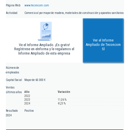
Página Web
www.teconcom.com
Actividad
Comercio al por mayor de madera, materiales de construcción y aparatos sanitarios
Ver el Informe
Ampliado de Teconcom
Ve el Informe Ampliado. ¡Es gratis!
Regístrese en eInforma y le regalamos el
Sl
Informe Ampliado de esta empresa
Número de
empleados
Capital Social
Mayor de 60.000 €
Ventas
Año
Variación
últimos años
2022
2023
11,06 %
2024
-8,23 %
Resultado
Positivo
2024