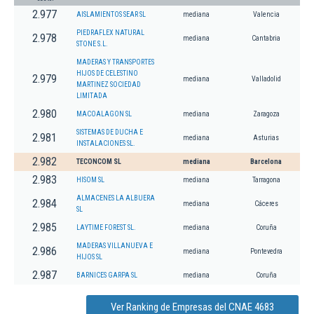
2.977
AISLAMIENTOS SEAR SL
mediana
Valencia
PIEDRAFLEX NATURAL
2.978
mediana
Cantabria
STONE S.L.
MADERAS Y TRANSPORTES
HIJOS DE CELESTINO
2.979
mediana
Valladolid
MARTINEZ SOCIEDAD
LIMITADA
2.980
MACOALAGON SL
mediana
Zaragoza
SISTEMAS DE DUCHA E
2.981
mediana
Asturias
INSTALACIONES SL.
2.982
TECONCOM SL
mediana
Barcelona
2.983
HISOM SL
mediana
Tarragona
ALMACENES LA ALBUERA
2.984
mediana
Cáceres
SL
2.985
LAYTIME FOREST SL.
mediana
Coruña
MADERAS VILLANUEVA E
2.986
mediana
Pontevedra
HIJOS SL
2.987
BARNICES GARPA SL
mediana
Coruña
Ver Ranking de Empresas del CNAE 4683