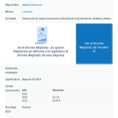
Página Web
www.tecselor.com
Marcas
2 marcas
Actividad
Fabricación de maquinaria para la industria de la alimentación, bebidas y tabaco
Ver el Informe
Ampliado de Tecselor
Ve el Informe Ampliado. ¡Es gratis!
Regístrese en eInforma y le regalamos el
Sl
Informe Ampliado de esta empresa
Número de
empleados
Capital Social
Mayor de 60.000 €
Ventas
Año
Variación
últimos años
2022
2023
-8,15 %
2024
29,39 %
Resultado
Positivo
2024