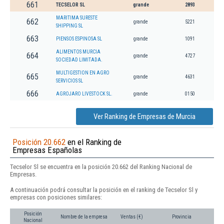
661
TECSELOR SL
grande
2893
MARITIMA SURESTE
662
grande
5221
SHIPPING SL
663
PIENSOS ESPINOSA SL
grande
1091
ALIMENTOS MURCIA
664
grande
4727
SOCIEDAD LIMITADA.
MULTIGESTION EN AGRO
665
grande
4631
SERVICIOS SL
666
AGROJARO LIVESTOCK SL.
grande
0150
Ver Ranking de Empresas de Murcia
Posición 20.662
en el Ranking de
Empresas Españolas
Tecselor Sl se encuentra en la posición 20.662 del Ranking Nacional de
Empresas.
A continuación podrá consultar la posición en el ranking de Tecselor Sl y
empresas con posiciones similares:
Posición
Nombre de la empresa
Ventas (€)
Provincia
Nacional