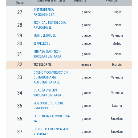
Nombre de la empresa
Ventas (€)
Provincia
Sector
SINTER IBERICA
27
grande
Burgos
PACKAGING SA.
TECNICAL TECNOLOGIA
28
grande
Gerona
APLICADA SL
29
MANUEL BOU SL
grande
Valencia
30
SEPPELEC SL
grande
Madrid
MIMASA WASHTECH
31
grande
Gerona
SOCIEDAD LIMITADA.
32
TECSELOR SL
grande
Murcia
DISEÑO Y CONSTRUCCION
33
DE MAQUINARIA
grande
Valencia
AUTOMATIZADA SL
COALZA SYSTEMS
34
grande
Valencia
SOCIEDAD LIMITADA.
FERLO SOLUCIONES DE
35
grande
Navarra
PROCESO SL.
EFICIENCIA Y TECNOLOGIA
36
grande
Barcelona
SA
INGENIERIA DE ENVASADO
37
grande
Barcelona
VERTICAL SL