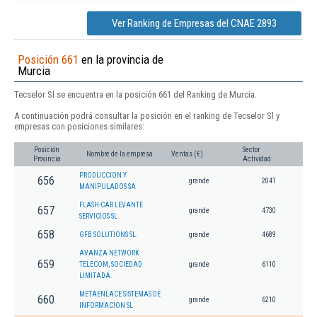
Ver Ranking de Empresas del CNAE 2893
Posición 661
en la provincia de
Murcia
Tecselor Sl se encuentra en la posición 661 del Ranking de Murcia.
A continuación podrá consultar la posición en el ranking de Tecselor Sl y
empresas con posiciones similares:
Posición
Sector
Nombre de la empresa
Ventas (€)
Provincia
Actividad
PRODUCCION Y
656
grande
2041
MANIPULADOS SA
FLASH-CAR LEVANTE
657
grande
4730
SERVICIOS SL
658
GFB SOLUTIONS SL.
grande
4689
AVANZA NETWORK
659
TELECOM, SOCIEDAD
grande
6110
LIMITADA.
METAENLACE SISTEMAS DE
660
grande
6210
INFORMACION SL