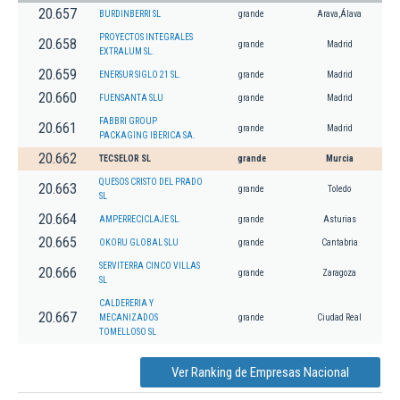
20.657
BURDINBERRI SL
grande
Arava,Álava
PROYECTOS INTEGRALES
20.658
grande
Madrid
EXTRALUM SL.
20.659
ENERSUR SIGLO 21 SL.
grande
Madrid
20.660
FUENSANTA SLU
grande
Madrid
FABBRI GROUP
20.661
grande
Madrid
PACKAGING IBERICA SA.
20.662
TECSELOR SL
grande
Murcia
QUESOS CRISTO DEL PRADO
20.663
grande
Toledo
SL
20.664
AMPERRECICLAJE SL.
grande
Asturias
20.665
OKORU GLOBAL SLU
grande
Cantabria
SERVITERRA CINCO VILLAS
20.666
grande
Zaragoza
SL
CALDERERIA Y
20.667
MECANIZADOS
grande
Ciudad Real
TOMELLOSO SL
Ver Ranking de Empresas Nacional