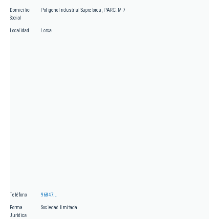
Domicilio
Poligono Industrial Saprelorca , PARC. M-7
Social
Localidad
Lorca
Teléfono
96847...
Forma
Sociedad limitada
Jurídica