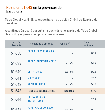
Posición 51.643
en la provincia de
Barcelona
Teide Global Health Sl. se encuentra en la posición 51.643 del Ranking de
Barcelona.
A continuación podrá consultar la posición en el ranking de Teide Global
Health Sl. y empresas con posiciones similares:
Posición
Sector
Nombre de la empresa
Ventas (€)
Provincia
Actividad
GLOBAL SERVEIS ABRERA
51.638
pequeña
4619
SL.
GLOBAL SPORTS MEDICINE
51.639
pequeña
8699
SL.
51.640
GBP ATLAS SL.
pequeña
6622
51.641
MIRCO 2008 SL
pequeña
3312
51.642
ALKM GRUPP S.L.
pequeña
5612
51.643
TEIDE GLOBAL HEALTH SL.
pequeña
4775
EJE BARCELONA
51.644
pequeña
6820
INVERSIONES SL.
PURE PARQUE CORREDOR
51.645
pequeña
5611