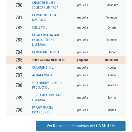
CHARO DE MUJER,
780
pequeña
Ciudad Real
SOCIEDAD LIMITADA.
FARMAORTOPEDIA
781
pequeña
Valencia
NATURA SL.
782
SESELLAS SL
pequeña
Coruña
PARAFARMACIA SAN
783
PEDRO SOCIEDAD
pequeña
Valencia
LIMITADA.
784
FARMACONTEMPO SL
pequeña
León
785
TEIDE GLOBAL HEALTH SL.
pequeña
Barcelona
786
ONUQUIM 21 S.L.
pequeña
Huelva
787
ALMAFARMA SL.
pequeña
Lérida
SUPERIOR RESTORATION
788
pequeña
Barcelona
PRODUCTS SL
JL PHARMA, SOCIEDAD
789
pequeña
Sevilla
LIMITADA.
PARAFARMACIA
790
pequeña
Madrid
ESCANDON SL.
Ver Ranking de Empresas del CNAE 4775