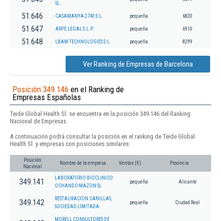
SL.
51.646
CASAMANYA 2740 S.L.
pequeña
6820
51.647
ARPE LEGAL S.L.P.
pequeña
6910
51.648
LBAM TECHNOLOGIES S.L.
pequeña
8299
Ver Ranking de Empresas de Barcelona
Posición 349.146
en el Ranking de
Empresas Españolas
Teide Global Health Sl. se encuentra en la posición 349.146 del Ranking
Nacional de Empresas.
A continuación podrá consultar la posición en el ranking de Teide Global
Health Sl. y empresas con posiciones similares:
Posición
Nombre de la empresa
Ventas (€)
Provincia
Nacional
LABORATORIO BIOCLINICO
349.141
pequeña
Alicante
OCHANDO-MAZON SL
RESTAURACION CANILLAS,
349.142
pequeña
Ciudad Real
SOCIEDAD LIMITADA.
MORELL CONSULTORES DE