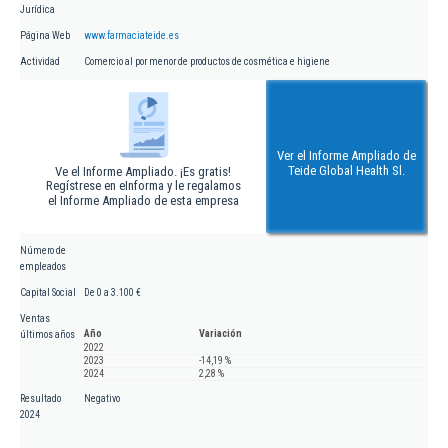
Jurídica
Página Web
www.farmaciateide.es
Actividad
Comercio al por menor de productos de cosmética e higiene
Ver el Informe Ampliado de
Teide Global Health Sl.
Ve el Informe Ampliado. ¡Es gratis!
Regístrese en eInforma y le regalamos
el Informe Ampliado de esta empresa
Número de
empleados
Capital Social
De 0 a 3.100 €
Ventas
Año
Variación
últimos años
2022
2023
-14,19 %
2024
2,28 %
Resultado
Negativo
2024