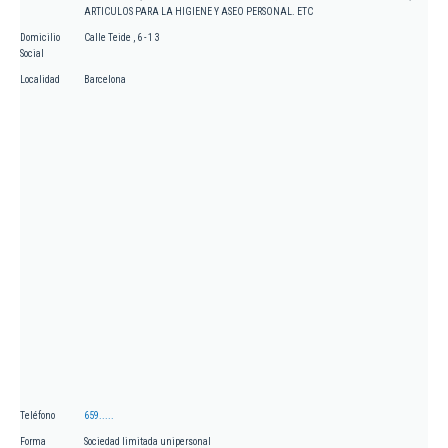
ARTICULOS PARA LA HIGIENE Y ASEO PERSONAL. ETC
Domicilio
Calle Teide , 6 - 1 3
Social
Localidad
Barcelona
Teléfono
659.....
Forma
Sociedad limitada unipersonal