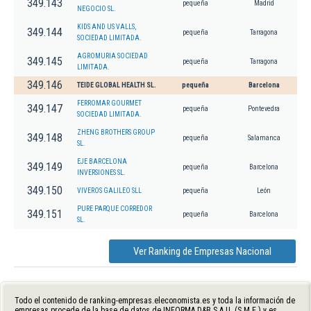
349.143
pequeña
Madrid
NEGOCIO SL.
KIDS AND US VALLS,
349.144
pequeña
Tarragona
SOCIEDAD LIMITADA.
AGROMURIA SOCIEDAD
349.145
pequeña
Tarragona
LIMITADA.
349.146
TEIDE GLOBAL HEALTH SL.
pequeña
Barcelona
FERROMAR GOURMET
349.147
pequeña
Pontevedra
SOCIEDAD LIMITADA.
ZHENG BROTHERS GROUP
349.148
pequeña
Salamanca
SL.
EJE BARCELONA
349.149
pequeña
Barcelona
INVERSIONES SL.
349.150
VIVEROS GALILEO SLL
pequeña
León
PURE PARQUE CORREDOR
349.151
pequeña
Barcelona
SL.
Ver Ranking de Empresas Nacional
Todo el contenido de ranking-empresas.eleconomista.es y toda la información de
empresas procede de la base de datos de INFORMA D&B S.A.U. (S.M.E.) y es