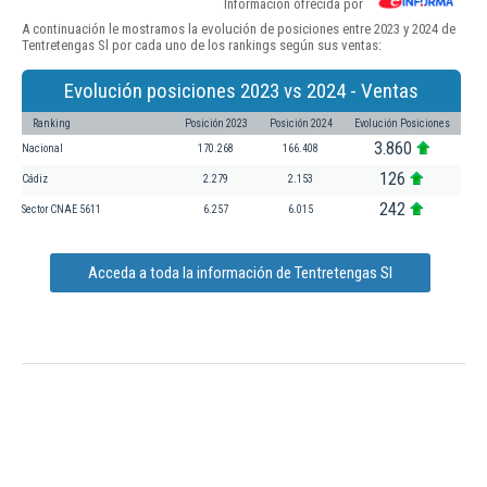
Información ofrecida por
A continuación le mostramos la evolución de posiciones entre 2023 y 2024 de
Tentretengas Sl por cada uno de los rankings según sus ventas:
Evolución posiciones 2023 vs 2024 - Ventas
Ranking
Posición 2023
Posición 2024
Evolución Posiciones
3.860
Nacional
170.268
166.408
126
Cádiz
2.279
2.153
242
Sector CNAE 5611
6.257
6.015
Acceda a toda la información de Tentretengas Sl