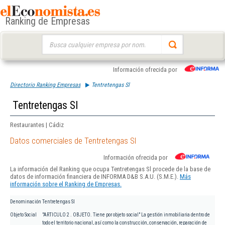
Ranking de Empresas
Buscar:
Información ofrecida por
Directorio Ranking Empresas
Tentretengas Sl
Tentretengas Sl
Restaurantes | Cádiz
Datos comerciales de Tentretengas Sl
Información ofrecida por
La información del Ranking que ocupa Tentretengas Sl procede de la base de
datos de información financiera de INFORMA D&B S.A.U. (S.M.E.).
Más
información sobre el Ranking de Empresas.
Denominación
Tentretengas Sl
Objeto Social
"ARTICULO 2 . OBJETO. Tiene por objeto social" La gestión inmobiliaria dentro de
todo el territorio nacional, así como la construcción, conservación, reparación de