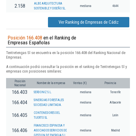
ALBE ARQUITECTURA
2.158
mediana
4644
SOSTENIBLE Y DISEÑO SL.
Ver Ranking de Empresas de Cádiz
Posición 166.408
en el Ranking de
Empresas Españolas
Tentretengas Sl se encuentra en la posición 166.408 del Ranking Nacional de
Empresas.
A continuación podrá consultar la posición en el ranking de Tentretengas Sl y
empresas con posiciones similares:
Posición
Nombre de la empresa
Ventas (€)
Provincia
Nacional
166.403
SERDONIZ S.L.
mediana
Tenerife
SINERGIAS FORESTALES
166.404
mediana
Albacete
SOCIEDAD LIMITADA.
CONTENEDORES DEL
166.405
mediana
León
TUERTO SL
FRANCISCO ESPINOSA Y
166.406
ASOCIADOS SERVICIOS DE
mediana
Madrid
GESTION DE ENERGIA S.L.