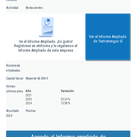
Actividad
Restaurantes
Ver el Informe Ampliado
de Tentretengas Sl
Ve el Informe Ampliado. ¡Es gratis!
Regístrese en eInforma y le regalamos el
Informe Ampliado de esta empresa
Número de
empleados
Capital Social
Mayor de 60.000 €
Ventas
Año
Variación
últimos años
2021
2023
23,34 %
2024
13,98 %
Resultado
Positivo
2024