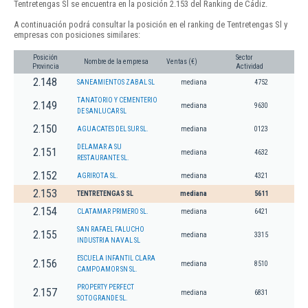
Tentretengas Sl se encuentra en la posición 2.153 del Ranking de Cádiz.
A continuación podrá consultar la posición en el ranking de Tentretengas Sl y
empresas con posiciones similares:
Posición
Sector
Nombre de la empresa
Ventas (€)
Provincia
Actividad
2.148
SANEAMIENTOS ZABAL SL
mediana
4752
TANATORIO Y CEMENTERIO
2.149
mediana
9630
DE SANLUCAR SL
2.150
AGUACATES DEL SUR SL.
mediana
0123
DELAMAR A SU
2.151
mediana
4632
RESTAURANTE SL.
2.152
AGRIROTA SL.
mediana
4321
2.153
TENTRETENGAS SL
mediana
5611
2.154
CLATAMAR PRIMERO SL.
mediana
6421
SAN RAFAEL FALUCHO
2.155
mediana
3315
INDUSTRIA NAVAL SL
ESCUELA INFANTIL CLARA
2.156
mediana
8510
CAMPOAMOR SN SL.
PROPERTY PERFECT
2.157
mediana
6831
SOTOGRANDE SL.