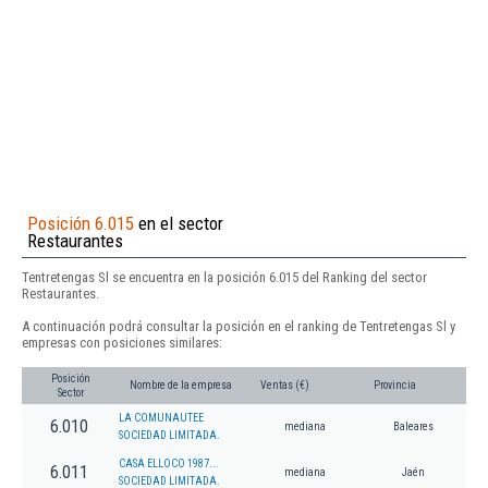
Posición 6.015
en el sector
Restaurantes
Tentretengas Sl se encuentra en la posición 6.015 del Ranking del sector
Restaurantes.
A continuación podrá consultar la posición en el ranking de Tentretengas Sl y
empresas con posiciones similares:
Posición
Nombre de la empresa
Ventas (€)
Provincia
Sector
LA COMUNAUTEE
6.010
mediana
Baleares
SOCIEDAD LIMITADA.
CASA ELLOCO 1987...
6.011
mediana
Jaén
SOCIEDAD LIMITADA.