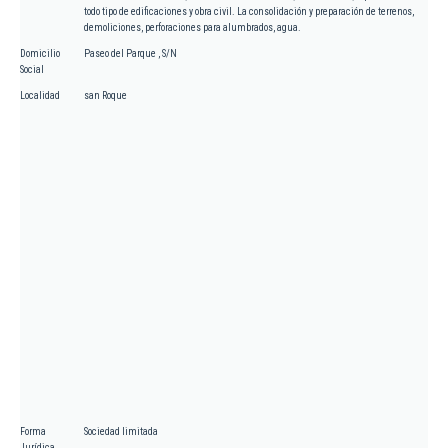
todo tipo de edificaciones y obra civil. La consolidación y preparación de terrenos,
demoliciones, perforaciones para alumbrados, agua.
Domicilio
Paseo del Parque , S/N
Social
Localidad
san Roque
Forma
Sociedad limitada
Jurídica