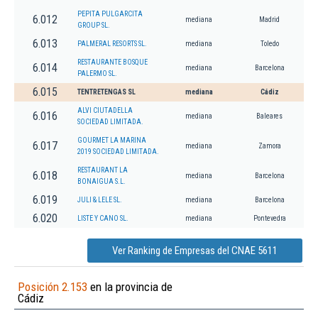
PEPITA PULGARCITA
6.012
mediana
Madrid
GROUP SL.
6.013
PALMERAL RESORTS SL.
mediana
Toledo
RESTAURANTE BOSQUE
6.014
mediana
Barcelona
PALERMO SL.
6.015
TENTRETENGAS SL
mediana
Cádiz
ALVI CIUTADELLA
6.016
mediana
Baleares
SOCIEDAD LIMITADA.
GOURMET LA MARINA
6.017
mediana
Zamora
2019 SOCIEDAD LIMITADA.
RESTAURANT LA
6.018
mediana
Barcelona
BONAIGUA S.L.
6.019
JULI & LELE SL.
mediana
Barcelona
6.020
LISTE Y CANO SL.
mediana
Pontevedra
Ver Ranking de Empresas del CNAE 5611
Posición 2.153
en la provincia de
Cádiz