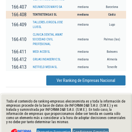
166.407
NEUMATICOS MAYO SA
mediana
Barcelona
166.408
TENTRETENGAS SL
mediana
Cádiz
TALLERES JORGE & JOSE
166.409
mediana
Lugo
LUIS SL
CLINICA DENTAL AMAT
166.410
SOCIEDAD CIVIL
mediana
Palmas (las)
PROFESIONAL
166.411
MEDI ACEB SL
mediana
Baleares
166.412
GRUAS INDASERVIC SL
mediana
Almería
166.413
NETFIELD MEDIA SL.
mediana
Tenerife
Ver Ranking de Empresas Nacional
Todo el contenido de ranking-empresas.eleconomista.es y toda la información de
empresas procede de la base de datos de INFORMA D&B S.A.U. (S.M.E.) y es
tratada y suministrada por INFORMA D&B S.A.U. (S.M.E.). En todo caso, la
información de empresas que proporcionamos debe ser tenida en cuenta sólo
como un elemento más a considerar a la hora de adoptar decisiones comerciales
y no debe por tanto determinar las mismas.
Preguntas Frecuentes
Condiciones Generales