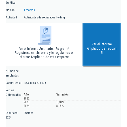
Jurídica
Marcas
1 marcas
Actividad
Actividades de sociedades holding
Ver el Informe
Ampliado de Teocali
Ve el Informe Ampliado. ¡Es gratis!
Regístrese en eInforma y le regalamos el
Sl
Informe Ampliado de esta empresa
Número de
empleados
Capital Social
De 3.100 a 60.000 €
Ventas
Año
Variación
últimos años
2022
2023
-3,18 %
2024
8,15 %
Resultado
Positivo
2024