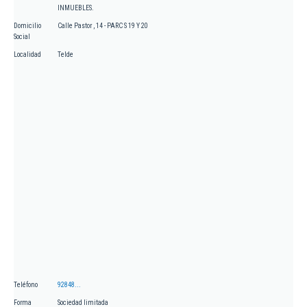
INMUEBLES.
Domicilio
Calle Pastor , 14 - PARC S 19 Y 20
Social
Localidad
Telde
Teléfono
92848...
Forma
Sociedad limitada