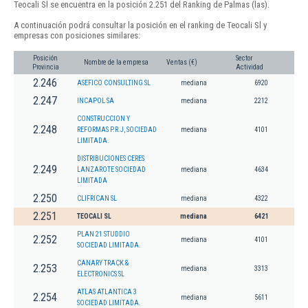
Teocali Sl se encuentra en la posición 2.251 del Ranking de Palmas (las).
A continuación podrá consultar la posición en el ranking de Teocali Sl y
empresas con posiciones similares:
Posición
Sector
Nombre de la empresa
Ventas (€)
Provincia
Actividad
2.246
ASEFICO CONSULTING SL
mediana
6920
2.247
INCAPOL SA
mediana
2212
CONSTRUCCION Y
2.248
REFORMAS P.R.J, SOCIEDAD
mediana
4101
LIMITADA.
DISTRIBUCIONES CERES
2.249
LANZAROTE SOCIEDAD
mediana
4634
LIMITADA
2.250
CLIFRICAN SL
mediana
4322
2.251
TEOCALI SL
mediana
6421
PLAN 21 STUDDIO
2.252
mediana
4101
SOCIEDAD LIMITADA.
CANARY TRACK &
2.253
mediana
3313
ELECTRONICS SL
ATLAS ATLANTICA 3
2.254
mediana
5611
SOCIEDAD LIMITADA.