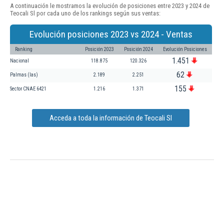
A continuación le mostramos la evolución de posiciones entre 2023 y 2024 de
Teocali Sl por cada uno de los rankings según sus ventas:
Evolución posiciones 2023 vs 2024 - Ventas
Ranking
Posición 2023
Posición 2024
Evolución Posiciones
1.451
Nacional
118.875
120.326
62
Palmas (las)
2.189
2.251
155
Sector CNAE 6421
1.216
1.371
Acceda a toda la información de Teocali Sl