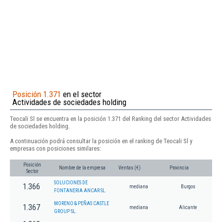
Posición 1.371
en el sector
Actividades de sociedades holding
Teocali Sl se encuentra en la posición 1.371 del Ranking del sector Actividades
de sociedades holding.
A continuación podrá consultar la posición en el ranking de Teocali Sl y
empresas con posiciones similares:
Posición
Nombre de la empresa
Ventas (€)
Provincia
Sector
SOLUCIONES DE
1.366
mediana
Burgos
FONTANERIA ANCAR SL.
MORENO & PEÑAS CASTLE
1.367
mediana
Alicante
GROUP SL.