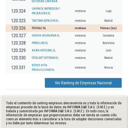
SOCIEDAD LIMITADA.
UNIPACK IMPRESION Y
120.324
mediana
Lugo
PACKAGING SL.
120.325
TRIS TRAS ESPACIOS SL.
mediana
Madrid
120.326
TEOCALI SL
mediana
Palmas (las)
120.327
INEKYA INGENIERIA SL.
mediana
Cantabria
120.328
PRESS LINE SL
mediana
Barcelona
120.329
AVAN INTEGRAL SL.
mediana
León
120.330
STEELNET SISTEMAS SL
mediana
Madrid
ESTEVE HITA
120.331
mediana
Murcia
PRODUCCIONES SL.
Ver Ranking de Empresas Nacional
Todo el contenido de ranking-empresas.eleconomista.es y toda la información de
empresas procede de la base de datos de INFORMA D&B S.A.U. (S.M.E.) y es
tratada y suministrada por INFORMA D&B S.A.U. (S.M.E.). En todo caso, la
información de empresas que proporcionamos debe ser tenida en cuenta sólo
como un elemento más a considerar a la hora de adoptar decisiones comerciales
y no debe por tanto determinar las mismas.