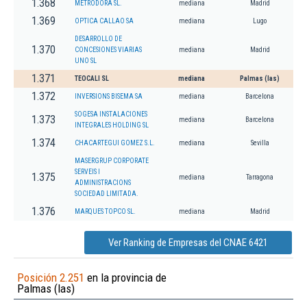
1.368
METRODORA SL.
mediana
Madrid
1.369
OPTICA CALLAO SA
mediana
Lugo
DESARROLLO DE
1.370
CONCESIONES VIARIAS
mediana
Madrid
UNO SL
1.371
TEOCALI SL
mediana
Palmas (las)
1.372
INVERSIONS BISEMA SA
mediana
Barcelona
SOGESA INSTALACIONES
1.373
mediana
Barcelona
INTEGRALES HOLDING SL
1.374
CHACARTEGUI GOMEZ S.L.
mediana
Sevilla
MASERGRUP CORPORATE
SERVEIS I
1.375
mediana
Tarragona
ADMINISTRACIONS
SOCIEDAD LIMITADA.
1.376
MARQUES TOPCO SL.
mediana
Madrid
Ver Ranking de Empresas del CNAE 6421
Posición 2.251
en la provincia de
Palmas (las)