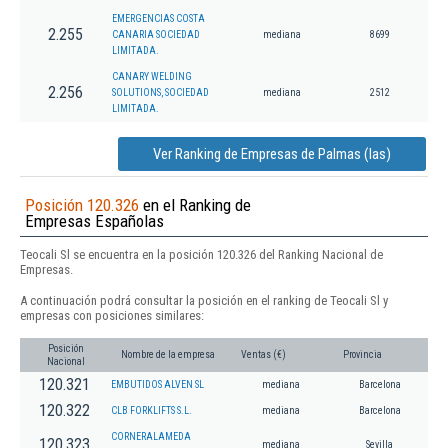
EMERGENCIAS COSTA
2.255
CANARIA SOCIEDAD
mediana
8699
LIMITADA.
CANARY WELDING
2.256
SOLUTIONS, SOCIEDAD
mediana
2512
LIMITADA.
Ver Ranking de Empresas de Palmas (las)
Posición 120.326
en el Ranking de
Empresas Españolas
Teocali Sl se encuentra en la posición 120.326 del Ranking Nacional de
Empresas.
A continuación podrá consultar la posición en el ranking de Teocali Sl y
empresas con posiciones similares:
Posición
Nombre de la empresa
Ventas (€)
Provincia
Nacional
120.321
EMBUTIDOS ALVEN SL
mediana
Barcelona
120.322
CLB FORKLIFTS S.L.
mediana
Barcelona
CORNERALAMEDA
120.323
mediana
Sevilla