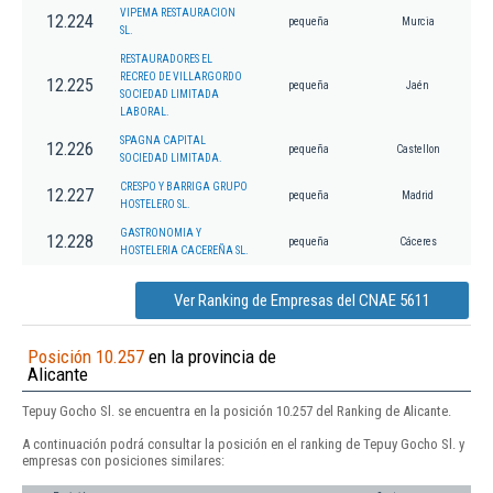
VIPEMA RESTAURACION
12.224
pequeña
Murcia
SL.
RESTAURADORES EL
RECREO DE VILLARGORDO
12.225
pequeña
Jaén
SOCIEDAD LIMITADA
LABORAL.
SPAGNA CAPITAL
12.226
pequeña
Castellon
SOCIEDAD LIMITADA.
CRESPO Y BARRIGA GRUPO
12.227
pequeña
Madrid
HOSTELERO SL.
GASTRONOMIA Y
12.228
pequeña
Cáceres
HOSTELERIA CACEREÑA SL.
Ver Ranking de Empresas del CNAE 5611
Posición 10.257
en la provincia de
Alicante
Tepuy Gocho Sl. se encuentra en la posición 10.257 del Ranking de Alicante.
A continuación podrá consultar la posición en el ranking de Tepuy Gocho Sl. y
empresas con posiciones similares: