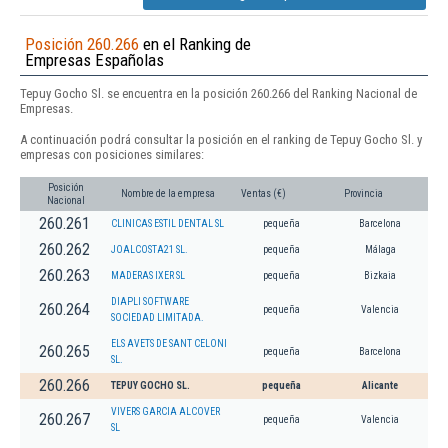
Posición 260.266
en el Ranking de
Empresas Españolas
Tepuy Gocho Sl. se encuentra en la posición 260.266 del Ranking Nacional de
Empresas.
A continuación podrá consultar la posición en el ranking de Tepuy Gocho Sl. y
empresas con posiciones similares:
Posición
Nombre de la empresa
Ventas (€)
Provincia
Nacional
260.261
CLINICAS ESTIL DENTAL SL
pequeña
Barcelona
260.262
JOALCOSTA21 SL.
pequeña
Málaga
260.263
MADERAS IXER SL
pequeña
Bizkaia
DIAPLI SOFTWARE
260.264
pequeña
Valencia
SOCIEDAD LIMITADA.
ELS AVETS DE SANT CELONI
260.265
pequeña
Barcelona
SL.
260.266
TEPUY GOCHO SL.
pequeña
Alicante
VIVERS GARCIA ALCOVER
260.267
pequeña
Valencia
SL