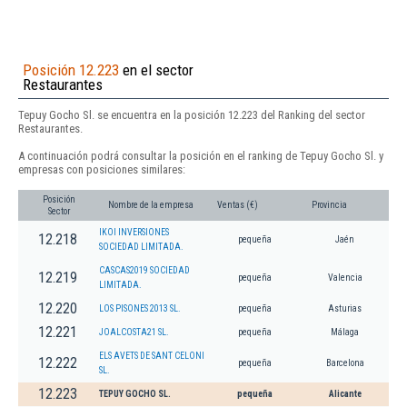
Posición 12.223
en el sector
Restaurantes
Tepuy Gocho Sl. se encuentra en la posición 12.223 del Ranking del sector
Restaurantes.
A continuación podrá consultar la posición en el ranking de Tepuy Gocho Sl. y
empresas con posiciones similares:
Posición
Nombre de la empresa
Ventas (€)
Provincia
Sector
IKOI INVERSIONES
12.218
pequeña
Jaén
SOCIEDAD LIMITADA.
CASCAS2019 SOCIEDAD
12.219
pequeña
Valencia
LIMITADA.
12.220
LOS PISONES 2013 SL.
pequeña
Asturias
12.221
JOALCOSTA21 SL.
pequeña
Málaga
ELS AVETS DE SANT CELONI
12.222
pequeña
Barcelona
SL.
12.223
TEPUY GOCHO SL.
pequeña
Alicante