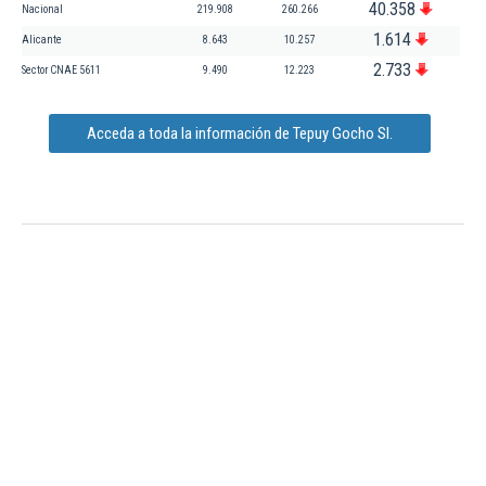
40.358
Nacional
219.908
260.266
1.614
Alicante
8.643
10.257
2.733
Sector CNAE 5611
9.490
12.223
Acceda a toda la información de Tepuy Gocho Sl.