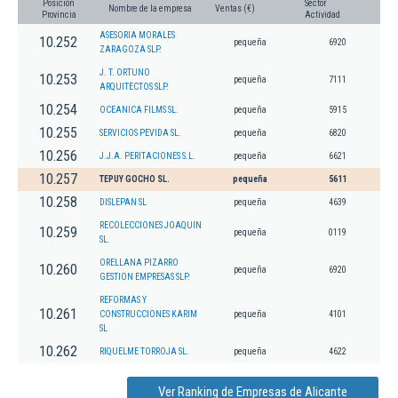
Posición
Sector
Nombre de la empresa
Ventas (€)
Provincia
Actividad
ASESORIA MORALES
10.252
pequeña
6920
ZARAGOZA SLP.
J. T. ORTUNO
10.253
pequeña
7111
ARQUITECTOS SLP.
10.254
OCEANICA FILMS SL.
pequeña
5915
10.255
SERVICIOS PEVIDA SL.
pequeña
6820
10.256
J.J.A. PERITACIONES S.L.
pequeña
6621
10.257
TEPUY GOCHO SL.
pequeña
5611
10.258
DISLEPAN SL
pequeña
4639
RECOLECCIONES JOAQUIN
10.259
pequeña
0119
SL.
ORELLANA PIZARRO
10.260
pequeña
6920
GESTION EMPRESAS SLP.
REFORMAS Y
10.261
CONSTRUCCIONES KARIM
pequeña
4101
SL
10.262
RIQUELME TORROJA SL.
pequeña
4622
Ver Ranking de Empresas de Alicante