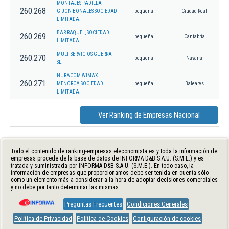
MONTAJES PADILLA
260.268
GIJON-BONALES SOCIEDAD
pequeña
Ciudad Real
LIMITADA.
BAR RAQUEL, SOCIEDAD
260.269
pequeña
Cantabria
LIMITADA.
MULTISERVICIOS GUERRA
260.270
pequeña
Navarra
SL.
NURACOM WIMAX
260.271
MENORCA SOCIEDAD
pequeña
Baleares
LIMITADA.
Ver Ranking de Empresas Nacional
Todo el contenido de ranking-empresas.eleconomista.es y toda la información de
empresas procede de la base de datos de INFORMA D&B S.A.U. (S.M.E.) y es
tratada y suministrada por INFORMA D&B S.A.U. (S.M.E.). En todo caso, la
información de empresas que proporcionamos debe ser tenida en cuenta sólo
como un elemento más a considerar a la hora de adoptar decisiones comerciales
y no debe por tanto determinar las mismas.
Preguntas Frecuentes
Condiciones Generales
Política de Privacidad
Política de Cookies
Configuración de cookies