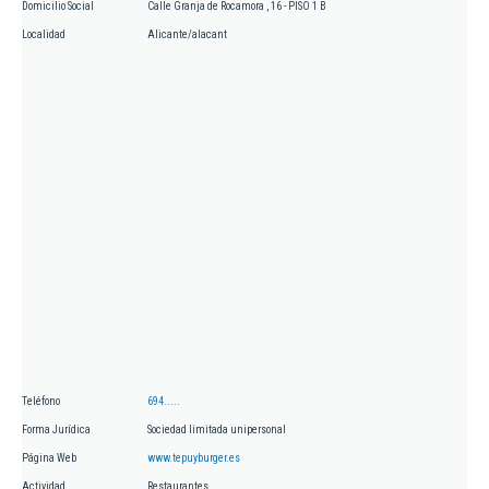
Domicilio Social
Calle Granja de Rocamora , 16 - PISO 1 B
Localidad
Alicante/alacant
Teléfono
694.....
Forma Jurídica
Sociedad limitada unipersonal
Página Web
www.tepuyburger.es
Actividad
Restaurantes