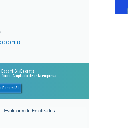
a
ebecerril.es
ecerril Sl. ¡Es gratis!
 Informe Ampliado de esta empresa
 Becerril Sl
Evolución de Empleados