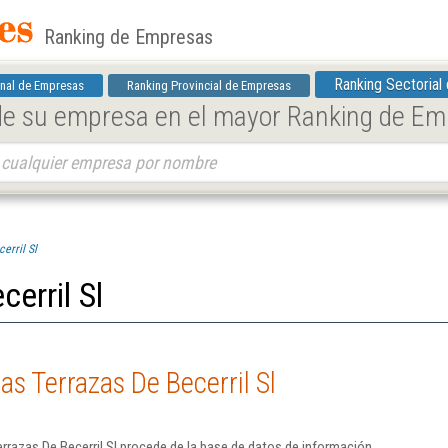
Ranking de Empresas
Ranking Sectorial
nal de Empresas
Ranking Provincial de Empresas
 de su empresa en el mayor Ranking de E
erril Sl
erril Sl
s Terrazas De Becerril Sl
rrazas De Becerril Sl procede de la base de datos de información