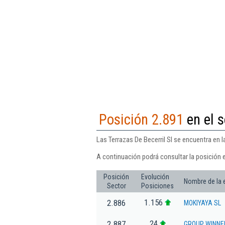
Posición 2.891
en el s
Las Terrazas De Becerril Sl se encuentra en 
A continuación podrá consultar la posición e
Posición
Evolución
Nombre de la
Sector
Posiciones
1.156
2.886
MOKIYAYA SL
24
2.887
GROUP WINNER