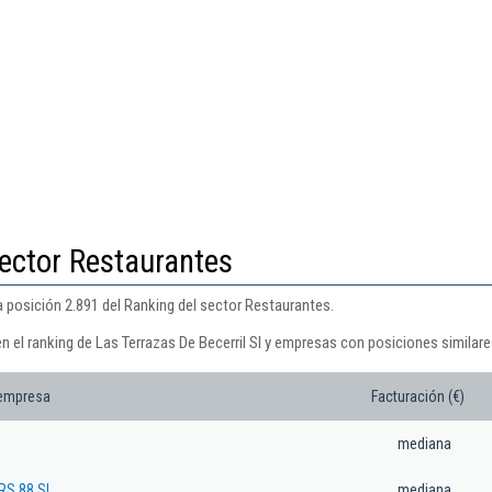
ector Restaurantes
la posición 2.891 del Ranking del sector Restaurantes.
n el ranking de Las Terrazas De Becerril Sl y empresas con posiciones similare
 empresa
Facturación (€)
mediana
S 88 SL.
mediana