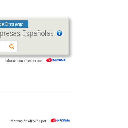
 de Empresas
mpresas Españolas
Información ofrecida por
Información ofrecida por