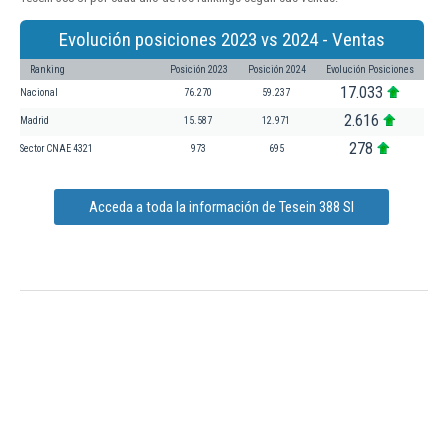
Evolución posiciones 2023 vs 2024 - Ventas
Ranking
Posición 2023
Posición 2024
Evolución Posiciones
17.033
Nacional
76.270
59.237
2.616
Madrid
15.587
12.971
278
Sector CNAE 4321
973
695
Acceda a toda la información de Tesein 388 Sl