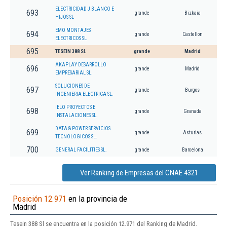
ELECTRICIDAD J BLANCO E
693
grande
Bizkaia
HIJOS SL
EMO MONTAJES
694
grande
Castellon
ELECTRICOS SL
695
TESEIN 388 SL
grande
Madrid
AKAPLAY DESARROLLO
696
grande
Madrid
EMPRESARIAL SL.
SOLUCIONES DE
697
grande
Burgos
INGENIERIA ELECTRICA SL.
IELO PROYECTOS E
698
grande
Granada
INSTALACIONES SL.
DATA & POWER SERVICIOS
699
grande
Asturias
TECNOLOGICOS SL.
700
GENERAL FACILITIES SL.
grande
Barcelona
Ver Ranking de Empresas del CNAE 4321
Posición 12.971
en la provincia de
Madrid
Tesein 388 Sl se encuentra en la posición 12.971 del Ranking de Madrid.