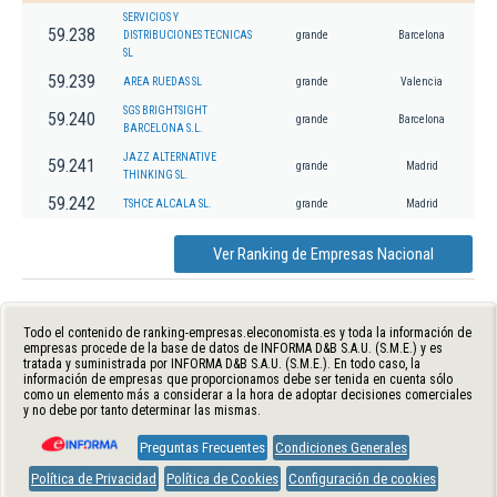
SERVICIOS Y
59.238
DISTRIBUCIONES TECNICAS
grande
Barcelona
SL
59.239
AREA RUEDAS SL
grande
Valencia
SGS BRIGHTSIGHT
59.240
grande
Barcelona
BARCELONA S.L.
JAZZ ALTERNATIVE
59.241
grande
Madrid
THINKING SL.
59.242
TSHCE ALCALA SL.
grande
Madrid
Ver Ranking de Empresas Nacional
Todo el contenido de ranking-empresas.eleconomista.es y toda la información de
empresas procede de la base de datos de INFORMA D&B S.A.U. (S.M.E.) y es
tratada y suministrada por INFORMA D&B S.A.U. (S.M.E.). En todo caso, la
información de empresas que proporcionamos debe ser tenida en cuenta sólo
como un elemento más a considerar a la hora de adoptar decisiones comerciales
y no debe por tanto determinar las mismas.
Preguntas Frecuentes
Condiciones Generales
Política de Privacidad
Política de Cookies
Configuración de cookies