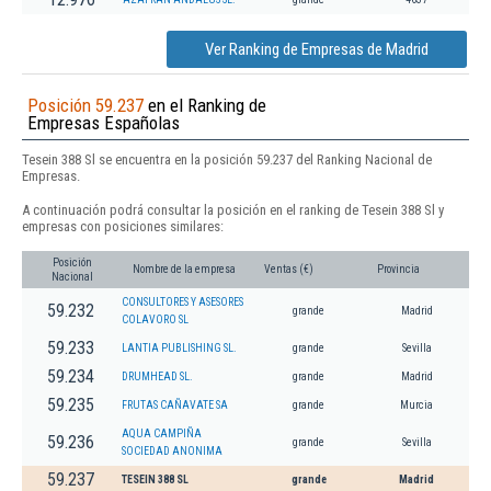
Ver Ranking de Empresas de Madrid
Posición 59.237
en el Ranking de
Empresas Españolas
Tesein 388 Sl se encuentra en la posición 59.237 del Ranking Nacional de
Empresas.
A continuación podrá consultar la posición en el ranking de Tesein 388 Sl y
empresas con posiciones similares:
Posición
Nombre de la empresa
Ventas (€)
Provincia
Nacional
CONSULTORES Y ASESORES
59.232
grande
Madrid
COLAVORO SL
59.233
LANTIA PUBLISHING SL.
grande
Sevilla
59.234
DRUMHEAD SL.
grande
Madrid
59.235
FRUTAS CAÑAVATE SA
grande
Murcia
AQUA CAMPIÑA
59.236
grande
Sevilla
SOCIEDAD ANONIMA
59.237
TESEIN 388 SL
grande
Madrid