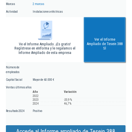
Marcas
2 marcas
Actividad
Instalaciones eléctricas
Ver el Informe
Ampliado de Tesein 388
Ve el Informe Ampliado. ¡Es gratis!
Regístrese en eInforma y le regalamos el
Sl
Informe Ampliado de esta empresa
Número de
empleados
Capital Social
Mayor de 60.000 €
Ventas últimos años
Año
Variación
2022
2023
-20,9 %
2024
46,7 %
Resultado 2024
Positivo
Accede al Informe ampliado de Tesein 388