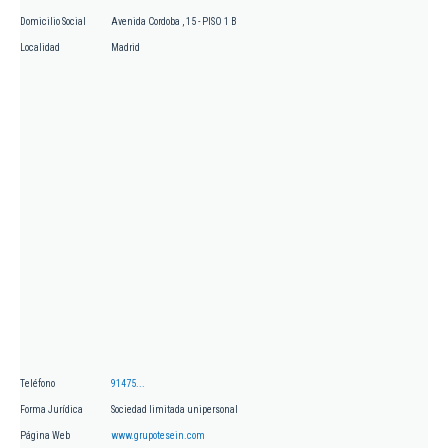
Domicilio Social
Avenida Cordoba , 15 - PISO 1 B
Localidad
Madrid
Teléfono
91475...
Forma Jurídica
Sociedad limitada unipersonal
Página Web
www.grupotesein.com