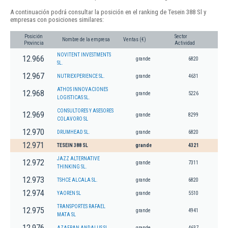
A continuación podrá consultar la posición en el ranking de Tesein 388 Sl y
empresas con posiciones similares:
Posición
Sector
Nombre de la empresa
Ventas (€)
Provincia
Actividad
NOVITENT INVESTMENTS
12.966
grande
6820
SL.
12.967
NUTRIEXPERIENCE SL.
grande
4631
ATHOS INNOVACIONES
12.968
grande
5226
LOGISTICAS SL.
CONSULTORES Y ASESORES
12.969
grande
8299
COLAVORO SL
12.970
DRUMHEAD SL.
grande
6820
12.971
TESEIN 388 SL
grande
4321
JAZZ ALTERNATIVE
12.972
grande
7311
THINKING SL.
12.973
TSHCE ALCALA SL.
grande
6820
12.974
YAOREN SL
grande
5510
TRANSPORTES RAFAEL
12.975
grande
4941
MATA SL
12.976
AZAFRAN ANDALUS SL.
grande
4637