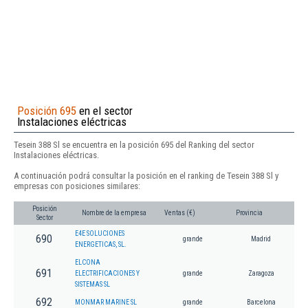
Posición 695
en el sector
Instalaciones eléctricas
Tesein 388 Sl se encuentra en la posición 695 del Ranking del sector
Instalaciones eléctricas.
A continuación podrá consultar la posición en el ranking de Tesein 388 Sl y
empresas con posiciones similares:
Posición
Nombre de la empresa
Ventas (€)
Provincia
Sector
E4E SOLUCIONES
690
grande
Madrid
ENERGETICAS, SL.
ELCONA
691
ELECTRIFICACIONES Y
grande
Zaragoza
SISTEMAS SL
692
MONMAR MARINE SL
grande
Barcelona