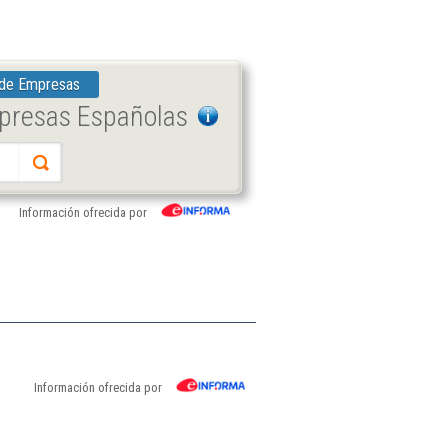
 de Empresas
mpresas Españolas
Información ofrecida por
Información ofrecida por