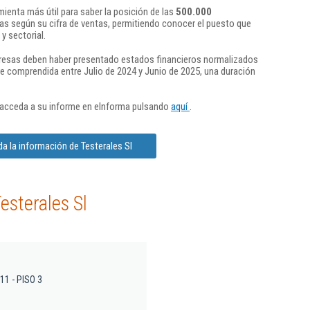
ienta más útil para saber la posición de las
500.000
s según su cifra de ventas, permitiendo conocer el puesto que
y sectorial.
presas deben haber presentado estados financieros normalizados
re comprendida entre Julio de 2024 y Junio de 2025, una duración
 acceda a su informe en eInforma pulsando
aquí
.
a la información de Testerales Sl
esterales Sl
 11 - PISO 3