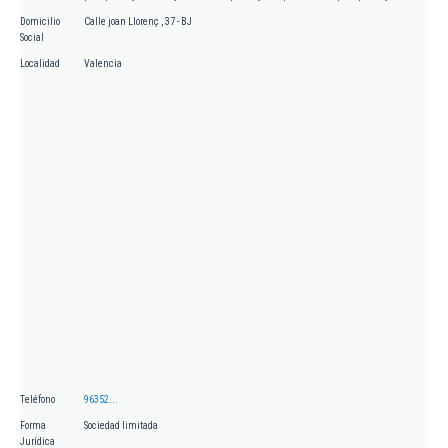
Domicilio
Calle joan Llorenç , 37 - BJ
Social
Localidad
Valencia
Teléfono
96352...
Forma
Sociedad limitada
Jurídica