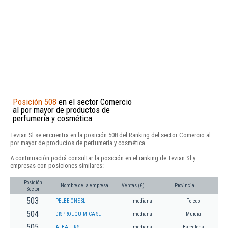
Posición 508
en el sector Comercio
al por mayor de productos de
perfumería y cosmética
Tevian Sl se encuentra en la posición 508 del Ranking del sector Comercio al
por mayor de productos de perfumería y cosmética.
A continuación podrá consultar la posición en el ranking de Tevian Sl y
empresas con posiciones similares:
Posición
Nombre de la empresa
Ventas (€)
Provincia
Sector
503
PELBE-ONE SL
mediana
Toledo
504
DISPROL QUIMICA SL
mediana
Murcia
505
ALBATUR SL
mediana
Barcelona