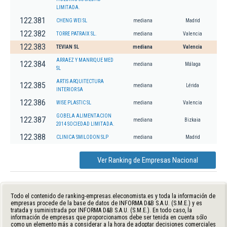
LIMITADA.
122.381
CHENG WEI SL
mediana
Madrid
122.382
TORRE PATRAIX SL.
mediana
Valencia
122.383
TEVIAN SL
mediana
Valencia
ARRAEZ Y MANRIQUE MED
122.384
mediana
Málaga
SL
ARTIS ARQUITECTURA
122.385
mediana
Lérida
INTERIOR SA
122.386
WISE PLASTIC SL
mediana
Valencia
GOBELA ALIMENTACION
122.387
mediana
Bizkaia
2014 SOCIEDAD LIMITADA.
122.388
CLINICA SMILODON SLP
mediana
Madrid
Ver Ranking de Empresas Nacional
Todo el contenido de ranking-empresas.eleconomista.es y toda la información de
empresas procede de la base de datos de INFORMA D&B S.A.U. (S.M.E.) y es
tratada y suministrada por INFORMA D&B S.A.U. (S.M.E.). En todo caso, la
información de empresas que proporcionamos debe ser tenida en cuenta sólo
como un elemento más a considerar a la hora de adoptar decisiones comerciales