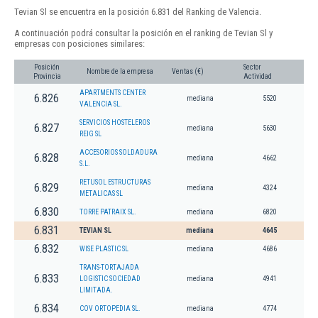
Tevian Sl se encuentra en la posición 6.831 del Ranking de Valencia.
A continuación podrá consultar la posición en el ranking de Tevian Sl y
empresas con posiciones similares:
Posición
Sector
Nombre de la empresa
Ventas (€)
Provincia
Actividad
APARTMENTS CENTER
6.826
mediana
5520
VALENCIA SL.
SERVICIOS HOSTELEROS
6.827
mediana
5630
REIG SL
ACCESORIOS SOLDADURA
6.828
mediana
4662
S.L.
RETUSOL ESTRUCTURAS
6.829
mediana
4324
METALICAS SL
6.830
TORRE PATRAIX SL.
mediana
6820
6.831
TEVIAN SL
mediana
4645
6.832
WISE PLASTIC SL
mediana
4686
TRANS-TORTAJADA
6.833
LOGISTIC SOCIEDAD
mediana
4941
LIMITADA.
6.834
COV ORTOPEDIA SL.
mediana
4774