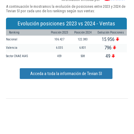
A continuación le mostramos la evolución de posiciones entre 2023 y 2024 de
Tevian Sl por cada uno de los rankings según sus ventas:
Evolución posiciones 2023 vs 2024 - Ventas
Ranking
Posición 2023
Posición 2024
Evolución Posiciones
15.956
Nacional
106.427
122.383
796
Valencia
6.035
6.831
49
Sector CNAE 4645
459
508
Acceda a toda la información de Tevian Sl