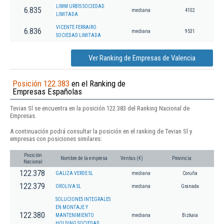
LIMM URBIS SOCIEDAD
6.835
mediana
4102
LIMITADA
VICENTE FERRAIRO
6.836
mediana
9531
SOCIEDAD LIMITADA
Ver Ranking de Empresas de Valencia
Posición 122.383
en el Ranking de
Empresas Españolas
Tevian Sl se encuentra en la posición 122.383 del Ranking Nacional de
Empresas.
A continuación podrá consultar la posición en el ranking de Tevian Sl y
empresas con posiciones similares:
Posición
Nombre de la empresa
Ventas (€)
Provincia
Nacional
122.378
GALIZA VERDE SL
mediana
Coruña
122.379
OROLIVA SL
mediana
Granada
SOLUCIONES INTEGRALES
EN MONTAJE Y
122.380
MANTENIMIENTO
mediana
Bizkaia
HOLDING SOCIEDAD