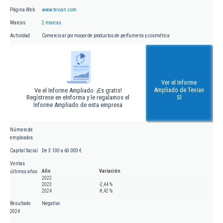
Página Web
www.tevian.com
Marcas
2 marcas
Actividad
Comercio al por mayor de productos de perfumería y cosmética
Ver el Informe
Ampliado de Tevian
Ve el Informe Ampliado. ¡Es gratis!
Regístrese en eInforma y le regalamos el
Sl
Informe Ampliado de esta empresa
Número de
empleados
Capital Social
De 3.100 a 60.000 €
Ventas
Año
Variación
últimos años
2022
2023
-2,44 %
2024
-8,42 %
Resultado
Negativo
2024