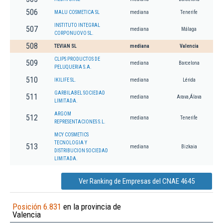
506
MALU COSMETICA SL
mediana
Tenerife
INSTITUTO INTEGRAL
507
mediana
Málaga
CORPONUOVO SL.
508
TEVIAN SL
mediana
Valencia
CLIPS PRODUCTOS DE
509
mediana
Barcelona
PELUQUERIA S.A.
510
IKILIFE SL.
mediana
Lérida
GARBILABEL SOCIEDAD
511
mediana
Arava,Álava
LIMITADA.
ARGOM
512
mediana
Tenerife
REPRESENTACIONES S.L.
MCY COSMETICS
TECNOLOGIA Y
513
mediana
Bizkaia
DISTRIBUCION SOCIEDAD
LIMITADA.
Ver Ranking de Empresas del CNAE 4645
Posición 6.831
en la provincia de
Valencia