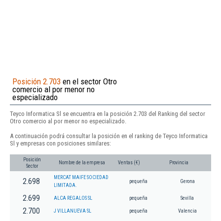
Posición 2.703
en el sector Otro
comercio al por menor no
especializado
Teyco Informatica Sl se encuentra en la posición 2.703 del Ranking del sector
Otro comercio al por menor no especializado.
A continuación podrá consultar la posición en el ranking de Teyco Informatica
Sl y empresas con posiciones similares:
Posición
Nombre de la empresa
Ventas (€)
Provincia
Sector
MERCAT MAIFE SOCIEDAD
2.698
pequeña
Gerona
LIMITADA.
2.699
ALCA REGALOS SL
pequeña
Sevilla
2.700
J VILLANUEVA SL
pequeña
Valencia