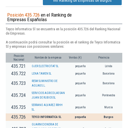
Ver Ranking de Empresas de Burgos
Posición 435.726
en el Ranking de
Empresas Españolas
Teyco Informatica Sl se encuentra en la posición 435.726 del Ranking Nacional
de Empresas.
A continuación podrá consultar la posición en el ranking de Teyco Informatica
Sl y empresas con posiciones similares:
Posición
Nombre de la empresa
Ventas (€)
Provincia
Nacional
435.721
OJER ELECTRICITAT SL
pequeña
Lérida
435.722
LENA TAMEN SL
pequeña
Barcelona
RESM SUMINISTRO DE
435.723
pequeña
Barcelona
AGUAS S.L.
SERVICIOS AGRICOLAS SAN
435.724
pequeña
Pontevedra
JUAN DE RUBIOS SL
SERRANO ALVAREZ RRHH
435.725
pequeña
Murcia
SL.
435.726
TEYCO INFORMATICA SL
pequeña
Burgos
GUARNICIONERIA DE