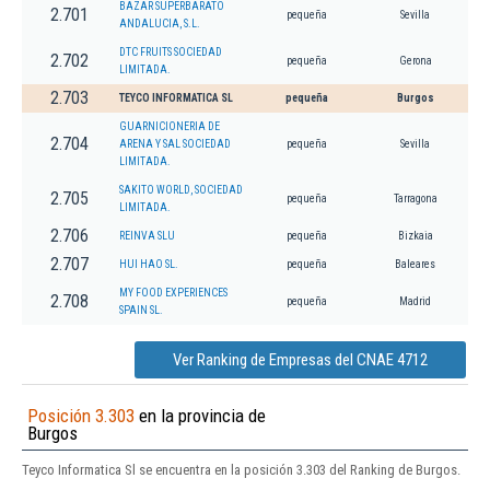
BAZAR SUPERBARATO
2.701
pequeña
Sevilla
ANDALUCIA, S.L.
DTC FRUITS SOCIEDAD
2.702
pequeña
Gerona
LIMITADA.
2.703
TEYCO INFORMATICA SL
pequeña
Burgos
GUARNICIONERIA DE
2.704
ARENA Y SAL SOCIEDAD
pequeña
Sevilla
LIMITADA.
SAKITO WORLD, SOCIEDAD
2.705
pequeña
Tarragona
LIMITADA.
2.706
REINVA SLU
pequeña
Bizkaia
2.707
HUI HAO SL.
pequeña
Baleares
MY FOOD EXPERIENCES
2.708
pequeña
Madrid
SPAIN SL.
Ver Ranking de Empresas del CNAE 4712
Posición 3.303
en la provincia de
Burgos
Teyco Informatica Sl se encuentra en la posición 3.303 del Ranking de Burgos.