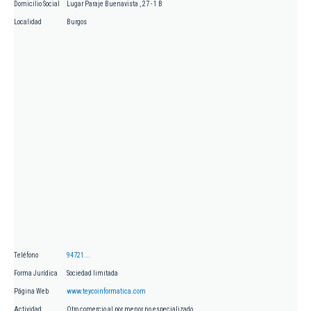
Domicilio Social
Lugar Paraje Buenavista , 27 - 1 B
Localidad
Burgos
Teléfono
94721...
Forma Jurídica
Sociedad limitada
Página Web
www.teycoinformatica.com
Actividad
Otro comercio al por menor no especializado