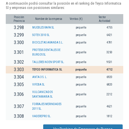
A continuación podrá consultar la posición en el ranking de Teyco Informatica
Sl y empresas con posiciones similares:
Posición
Sector
Nombre de la empresa
Ventas (€)
Provincia
Actividad
3.298
MUEBLES RAFA SL
pequeña
4755
3.299
SOTEV 2010 SL
pequeña
6421
3.300
BICICLETAS ARANDA S.L.
pequeña
4781
PROTESIS DENTALES DE
3.301
pequeña
3250
BURGOS SL
3.302
TALLERES NOEN SPORT SL.
pequeña
9531
3.303
TEYCO INFORMATICA SL
pequeña
4712
3.304
ANTA 3 S. L.
pequeña
6920
3.305
VIFEBA SL
pequeña
6820
VULCANIZADOS
3.306
pequeña
2212
SANTAMARIA SL
FORRAJES MERINDADES
3.307
pequeña
4621
2011 SL.
3.308
VADEREPRO SL.
pequeña
1812