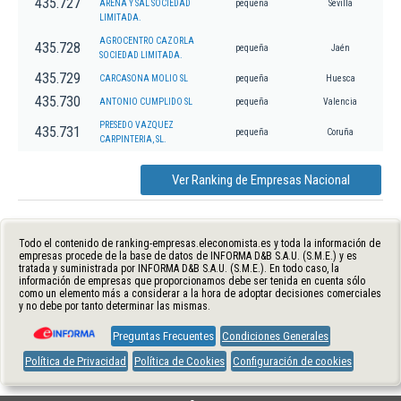
435.727
ARENA Y SAL SOCIEDAD
pequeña
Sevilla
LIMITADA.
AGROCENTRO CAZORLA
435.728
pequeña
Jaén
SOCIEDAD LIMITADA.
435.729
CARCASONA MOLIO SL
pequeña
Huesca
435.730
ANTONIO CUMPLIDO SL
pequeña
Valencia
PRESEDO VAZQUEZ
435.731
pequeña
Coruña
CARPINTERIA, SL.
Ver Ranking de Empresas Nacional
Todo el contenido de ranking-empresas.eleconomista.es y toda la información de
empresas procede de la base de datos de INFORMA D&B S.A.U. (S.M.E.) y es
tratada y suministrada por INFORMA D&B S.A.U. (S.M.E.). En todo caso, la
información de empresas que proporcionamos debe ser tenida en cuenta sólo
como un elemento más a considerar a la hora de adoptar decisiones comerciales
y no debe por tanto determinar las mismas.
Preguntas Frecuentes
Condiciones Generales
Política de Privacidad
Política de Cookies
Configuración de cookies