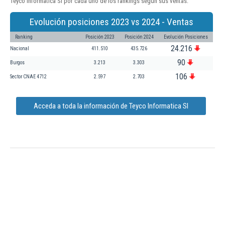
Teyco Informatica Sl por cada uno de los rankings según sus ventas:
Evolución posiciones 2023 vs 2024 - Ventas
Ranking
Posición 2023
Posición 2024
Evolución Posiciones
24.216
Nacional
411.510
435.726
90
Burgos
3.213
3.303
106
Sector CNAE 4712
2.597
2.703
Acceda a toda la información de Teyco Informatica Sl