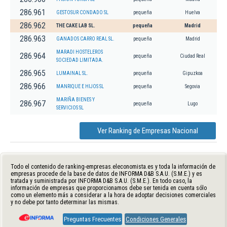
286.961
GESTOSUR CONDADO SL
pequeña
Huelva
286.962
THE CAKE LAB SL.
pequeña
Madrid
286.963
GANADOS CARRO REAL SL.
pequeña
Madrid
MARADI HOSTELEROS
286.964
pequeña
Ciudad Real
SOCIEDAD LIMITADA.
286.965
LUMAINAL SL.
pequeña
Gipuzkoa
286.966
MANRIQUE E HIJOS SL
pequeña
Segovia
MARIÑA BIENES Y
286.967
pequeña
Lugo
SERVICIOS SL
Ver Ranking de Empresas Nacional
Todo el contenido de ranking-empresas.eleconomista.es y toda la información de
empresas procede de la base de datos de INFORMA D&B S.A.U. (S.M.E.) y es
tratada y suministrada por INFORMA D&B S.A.U. (S.M.E.). En todo caso, la
información de empresas que proporcionamos debe ser tenida en cuenta sólo
como un elemento más a considerar a la hora de adoptar decisiones comerciales
y no debe por tanto determinar las mismas.
Preguntas Frecuentes
Condiciones Generales