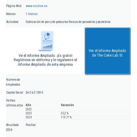
Página Web
www.nicolina.es
Marcas
1 marcas
Actividad
Fabricación de pan y de productos frescos de panadería y pastelería
Ver el Informe Ampliado
de The Cake Lab Sl.
Ve el Informe Ampliado. ¡Es gratis!
Regístrese en eInforma y le regalamos el
Informe Ampliado de esta empresa
Número de
empleados
Capital Social
De 0 a 3.100 €
Ventas
Año
Variación
últimos años
2022
2023
35,2 %
2024
119,71 %
Resultado
Positivo
2024