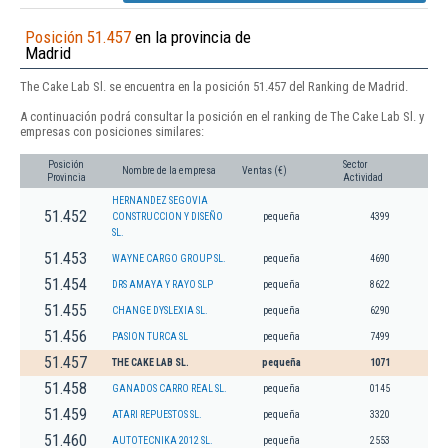
Posición 51.457
en la provincia de
Madrid
The Cake Lab Sl. se encuentra en la posición 51.457 del Ranking de Madrid.
A continuación podrá consultar la posición en el ranking de The Cake Lab Sl. y
empresas con posiciones similares:
Posición
Sector
Nombre de la empresa
Ventas (€)
Provincia
Actividad
HERNANDEZ SEGOVIA
51.452
CONSTRUCCION Y DISEÑO
pequeña
4399
SL.
51.453
WAYNE CARGO GROUP SL.
pequeña
4690
51.454
DRS AMAYA Y RAYO SLP
pequeña
8622
51.455
CHANGE DYSLEXIA SL.
pequeña
6290
51.456
PASION TURCA SL
pequeña
7499
51.457
THE CAKE LAB SL.
pequeña
1071
51.458
GANADOS CARRO REAL SL.
pequeña
0145
51.459
ATARI REPUESTOS SL.
pequeña
3320
51.460
AUTOTECNIKA 2012 SL.
pequeña
2553