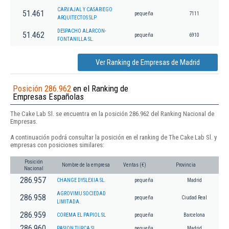
CARVAJAL Y CASARIEGO
51.461
pequeña
7111
ARQUITECTOS SLP
DESPACHO ALARCON-
51.462
pequeña
6910
FONTANILLA SL.
Ver Ranking de Empresas de Madrid
Posición 286.962
en el Ranking de
Empresas Españolas
The Cake Lab Sl. se encuentra en la posición 286.962 del Ranking Nacional de
Empresas.
A continuación podrá consultar la posición en el ranking de The Cake Lab Sl. y
empresas con posiciones similares:
Posición
Nombre de la empresa
Ventas (€)
Provincia
Nacional
286.957
CHANGE DYSLEXIA SL.
pequeña
Madrid
AGROVIMU SOCIEDAD
286.958
pequeña
Ciudad Real
LIMITADA.
286.959
COREMA EL PAPIOL SL
pequeña
Barcelona
286.960
PASION TURCA SL
pequeña
Madrid