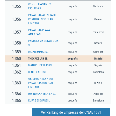
CONFITERIA SANTOS
1.355
pequeña
Cantabria
ERQUICIA SL.
PANADERIA AVENIDA DE
1.356
PORTUGAL SOCIEDAD
pequeña
Orense
LIMITADA.
PANADERIA PLAYA
1.357
pequeña
Pontevedra
AMERICA SL.
PANES LA MANUFACTORIA
1.358
pequeña
Navarra
SL.
1.359
DEJATE MIMAR SL.
pequeña
Castellon
1.360
THE CAKE LAB SL.
pequeña
Madrid
1.361
MANRIQUE E HIJOS SL
pequeña
Segovia
1.362
BENET VALLS S.L.
pequeña
Barcelona
OKINDEGIA IZA HNOS
1.363
PANADERIA SOCIEDAD
pequeña
Bizkaia
LIMITADA
1.364
HORNO CANDELARIA SL.
pequeña
Alicante
1.365
EL PA DE SEMPRE SL
pequeña
Barcelona
Ver Ranking de Empresas del CNAE 1071