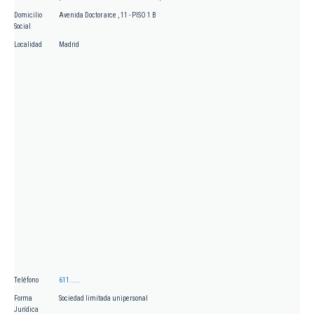
Domicilio
Avenida Doctor arce , 11 - PISO 1 B
Social
Localidad
Madrid
Teléfono
611.....
Forma
Sociedad limitada unipersonal
Jurídica