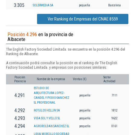
3.305
SOLERMEDIA SA
pequeña
Barcelona
Ver Ranking de Empresas del CNAE 8559
Posición 4.296
en la provincia de
Albacete
The English Factory Sociedad Limitada. se encuentra en la posición 4.296 del
Ranking de Albacete.
A continuación podrá consultar la posición en el ranking de The English
Factory Sociedad Limitada. y empresas con posiciones similares:
Posición
Sector
Nombre de la empresa
Ventas (€)
Provincia
Actividad
ESTUDIO DE
ARQUITECTURA LOPEZ-
4.291
pequeña
7111
CANDEL Y PODIO-SANCHEZ
SL PROFESIONAL
4.292
ROTULOS HELLIN SA
pequeña
1812
4.293
VIDA SOL Y VELLO SL
pequeña
9622
4.294
AGROROLDAN SANCHEZ SL
pequeña
0161
LIDIA MORCILLO SOCIEDAD