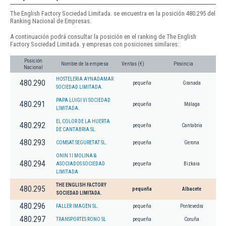
The English Factory Sociedad Limitada. se encuentra en la posición 480.295 del
Ranking Nacional de Empresas.
A continuación podrá consultar la posición en el ranking de The English
Factory Sociedad Limitada. y empresas con posiciones similares:
Posición
Nombre de la empresa
Ventas (€)
Provincia
Nacional
HOSTELERIA AYNADAMAR
480.290
pequeña
Granada
SOCIEDAD LIMITADA.
PAPA LUIGI VI SOCIEDAD
480.291
pequeña
Málaga
LIMITADA.
EL COLOR DE LA HUERTA
480.292
pequeña
Cantabria
DE CANTABRIA SL.
480.293
COMSAT SEGURETAT SL.
pequeña
Gerona
ONIN 1I MOLINA &
480.294
ASOCIADOS SOCIEDAD
pequeña
Bizkaia
LIMITADA
THE ENGLISH FACTORY
480.295
pequeña
Albacete
SOCIEDAD LIMITADA.
480.296
FALLER IMAGEN SL.
pequeña
Pontevedra
480.297
TRANSPORTES RONO SL
pequeña
Coruña