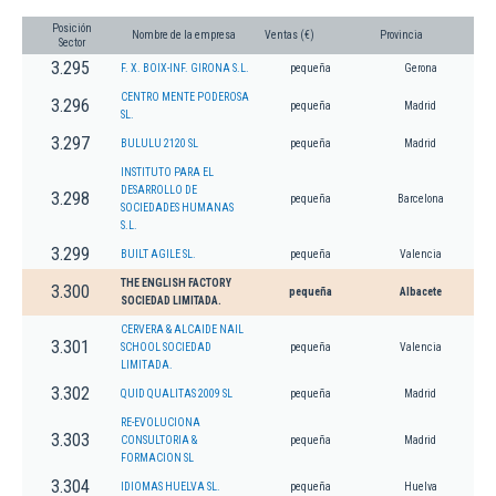
Posición
Nombre de la empresa
Ventas (€)
Provincia
Sector
3.295
F. X. BOIX-INF. GIRONA S.L.
pequeña
Gerona
CENTRO MENTE PODEROSA
3.296
pequeña
Madrid
SL.
3.297
BULULU 2120 SL
pequeña
Madrid
INSTITUTO PARA EL
DESARROLLO DE
3.298
pequeña
Barcelona
SOCIEDADES HUMANAS
S.L.
3.299
BUILT AGILE SL.
pequeña
Valencia
THE ENGLISH FACTORY
3.300
pequeña
Albacete
SOCIEDAD LIMITADA.
CERVERA & ALCAIDE NAIL
3.301
SCHOOL SOCIEDAD
pequeña
Valencia
LIMITADA.
3.302
QUID QUALITAS 2009 SL
pequeña
Madrid
RE-EVOLUCIONA
3.303
CONSULTORIA &
pequeña
Madrid
FORMACION SL
3.304
IDIOMAS HUELVA SL.
pequeña
Huelva