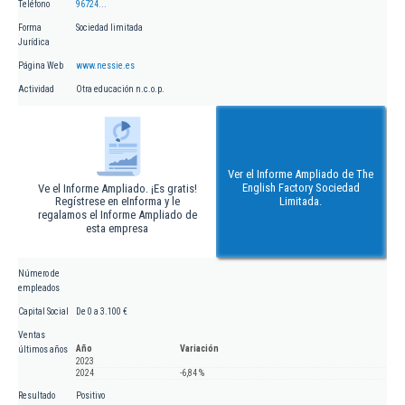
Teléfono
96724...
Forma
Sociedad limitada
Jurídica
Página Web
www.nessie.es
Actividad
Otra educación n.c.o.p.
Ver el Informe Ampliado de The
English Factory Sociedad
Ve el Informe Ampliado. ¡Es gratis!
Regístrese en eInforma y le
Limitada.
regalamos el Informe Ampliado de
esta empresa
Número de
empleados
Capital Social
De 0 a 3.100 €
Ventas
Año
Variación
últimos años
2023
2024
-6,84 %
Resultado
Positivo