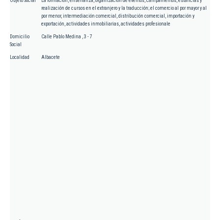
Objeto Social
La formación, enseñanza, organización de eventos, campamentos, estancias y
realización de cursos en el extranjero y la traducción; el comercio al por mayor y al
por menor, intermediación comercial, distribución comercial, importación y
exportación, actividades inmobiliarias, actividades profesionale
Domicilio
Calle Pablo Medina , 3 - 7
Social
Localidad
Albacete