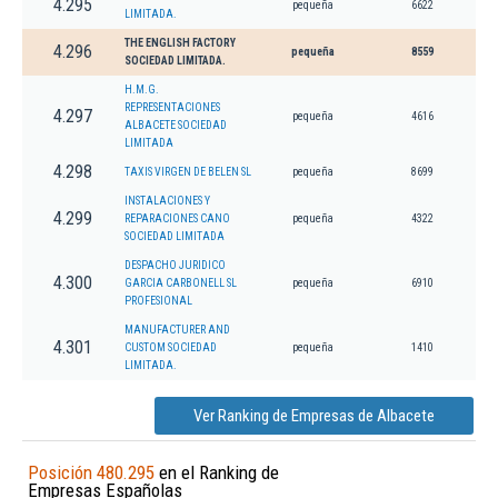
4.295
pequeña
6622
LIMITADA.
THE ENGLISH FACTORY
4.296
pequeña
8559
SOCIEDAD LIMITADA.
H.M.G.
REPRESENTACIONES
4.297
pequeña
4616
ALBACETE SOCIEDAD
LIMITADA
4.298
TAXIS VIRGEN DE BELEN SL
pequeña
8699
INSTALACIONES Y
4.299
REPARACIONES CANO
pequeña
4322
SOCIEDAD LIMITADA
DESPACHO JURIDICO
4.300
GARCIA CARBONELL SL
pequeña
6910
PROFESIONAL
MANUFACTURER AND
4.301
CUSTOM SOCIEDAD
pequeña
1410
LIMITADA.
Ver Ranking de Empresas de Albacete
Posición 480.295
en el Ranking de
Empresas Españolas