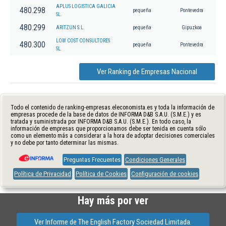
APLUS LOGISTICA GALICIA
480.298
pequeña
Pontevedra
SL.
480.299
ARITZUN S.L.
pequeña
Gipuzkoa
LOW COST CONSULTORES
480.300
pequeña
Pontevedra
SL.
Ver Ranking de Empresas Nacional
Todo el contenido de ranking-empresas.eleconomista.es y toda la información de
empresas procede de la base de datos de INFORMA D&B S.A.U. (S.M.E.) y es
tratada y suministrada por INFORMA D&B S.A.U. (S.M.E.). En todo caso, la
información de empresas que proporcionamos debe ser tenida en cuenta sólo
como un elemento más a considerar a la hora de adoptar decisiones comerciales
y no debe por tanto determinar las mismas.
Preguntas Frecuentes
Condiciones Generales
Política de Privacidad
Política de Cookies
Configuración de cookies
Hay más por ver
Ver Informe de The English Factory Sociedad Limitada.