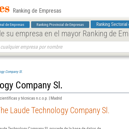
Ranking de Empresas
Ranking Sectorial
nal de Empresas
Ranking Provincial de Empresas
 de su empresa en el mayor Ranking de E
ogy Company Sl.
ogy Company Sl.
entíficas y técnicas n.c.o.p. | Madrid
The Laude Technology Company Sl.
aude Technology Company Sl. procede de la base de datos de