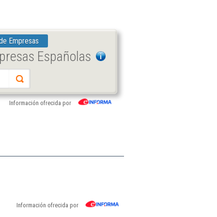
 de Empresas
mpresas Españolas
Información ofrecida por
Información ofrecida por