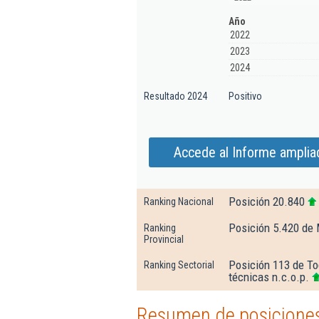
Año
2022
2023
2024
Resultado 2024
Positivo
Accede al Informe amplia
Posición 20.840
Ranking Nacional
Posición 5.420 de 
Ranking
Provincial
Posición 113 de To
Ranking Sectorial
técnicas n.c.o.p.
Resumen de posicione