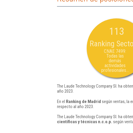
113
Ranking Secto
CNAE 7499:
Todas las
demás
actividades
profesionales...
The Laude Technology Company Sl. ha obteni
año 2023.
En el
Ranking de Madrid
según ventas, la 
respecto al año 2023.
The Laude Technology Company Sl. ha obteni
científicas y técnicas n.c.o.p.
según venta