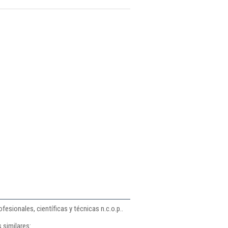
sionales, científicas y técnicas n.c.o.p..
 similares: