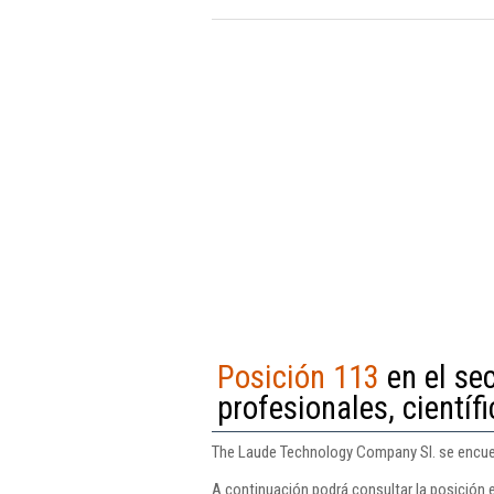
Posición 113
en el se
profesionales, científi
The Laude Technology Company Sl. se encuentr
A continuación podrá consultar la posición 