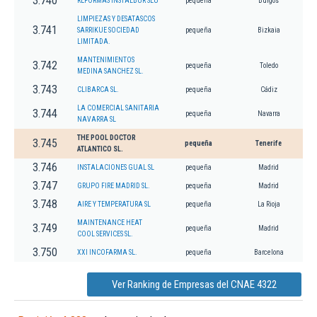
3.740
REFORMAS INSTALBUR SLU
pequeña
Burgos
LIMPIEZAS Y DESATASCOS
3.741
SARRIKUE SOCIEDAD
pequeña
Bizkaia
LIMITADA.
MANTENIMIENTOS
3.742
pequeña
Toledo
MEDINA SANCHEZ SL.
3.743
CLIBARCA SL.
pequeña
Cádiz
LA COMERCIAL SANITARIA
3.744
pequeña
Navarra
NAVARRA SL
THE POOL DOCTOR
3.745
pequeña
Tenerife
ATLANTICO SL.
3.746
INSTALACIONES GUAL SL
pequeña
Madrid
3.747
GRUPO FIRE MADRID SL.
pequeña
Madrid
3.748
AIRE Y TEMPERATURA SL
pequeña
La Rioja
MAINTENANCE HEAT
3.749
pequeña
Madrid
COOL SERVICES SL.
3.750
XXI INCOFARMA SL.
pequeña
Barcelona
Ver Ranking de Empresas del CNAE 4322