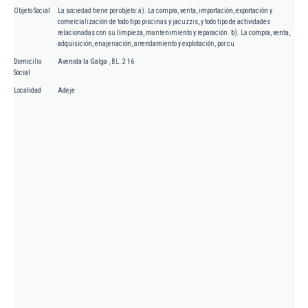
Objeto Social
La sociedad tiene por objeto: a). La compra, venta, importación, exportación y
comercialización de todo tipo piscinas y jacuzzis, y todo tipo de actividades
relacionadas con su limpieza, mantenimiento y reparación. b). La compra, venta,
adquisición, enajenación, arrendamiento y explotación, por cu
Domicilio
Avenida la Galga , BL. 2 16
Social
Localidad
Adeje