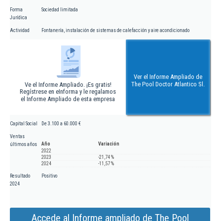
Forma
Sociedad limitada
Jurídica
Actividad
Fontanería, instalación de sistemas de calefacción y aire acondicionado
Ver el Informe Ampliado de
The Pool Doctor Atlantico Sl.
Ve el Informe Ampliado. ¡Es gratis!
Regístrese en eInforma y le regalamos
el Informe Ampliado de esta empresa
Capital Social
De 3.100 a 60.000 €
Ventas
Año
Variación
últimos años
2022
2023
-21,74 %
2024
-11,57 %
Resultado
Positivo
2024
Accede al Informe ampliado de The Pool