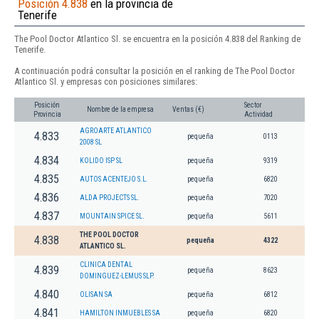
Posición 4.838
en la provincia de
Tenerife
The Pool Doctor Atlantico Sl. se encuentra en la posición 4.838 del Ranking de
Tenerife.
A continuación podrá consultar la posición en el ranking de The Pool Doctor
Atlantico Sl. y empresas con posiciones similares:
Posición
Sector
Nombre de la empresa
Ventas (€)
Provincia
Actividad
AGROARTE ATLANTICO
4.833
pequeña
0113
2008 SL
4.834
KOLIDO ISP SL
pequeña
9319
4.835
AUTOS ACENTEJO S.L.
pequeña
6820
4.836
ALDA PROJECTS SL.
pequeña
7020
4.837
MOUNTAIN SPICE SL.
pequeña
5611
THE POOL DOCTOR
4.838
pequeña
4322
ATLANTICO SL.
CLINICA DENTAL
4.839
pequeña
8623
DOMINGUEZ-LEMUS SLP.
4.840
OLISAN SA
pequeña
6812
4.841
HAMILTON INMUEBLES SA
pequeña
6820