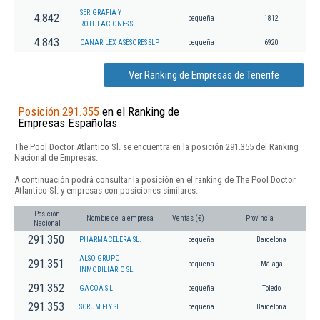
SERIGRAFIA Y
4.842
pequeña
1812
ROTULACIONES SL
4.843
CANARILEX ASESORES SLP
pequeña
6920
Ver Ranking de Empresas de Tenerife
Posición 291.355
en el Ranking de
Empresas Españolas
The Pool Doctor Atlantico Sl. se encuentra en la posición 291.355 del Ranking
Nacional de Empresas.
A continuación podrá consultar la posición en el ranking de The Pool Doctor
Atlantico Sl. y empresas con posiciones similares:
Posición
Nombre de la empresa
Ventas (€)
Provincia
Nacional
291.350
PHARMACELERA SL.
pequeña
Barcelona
ALSO GRUPO
291.351
pequeña
Málaga
INMOBILIARIO SL.
291.352
GACOA S L
pequeña
Toledo
291.353
SCRUM FLY SL
pequeña
Barcelona