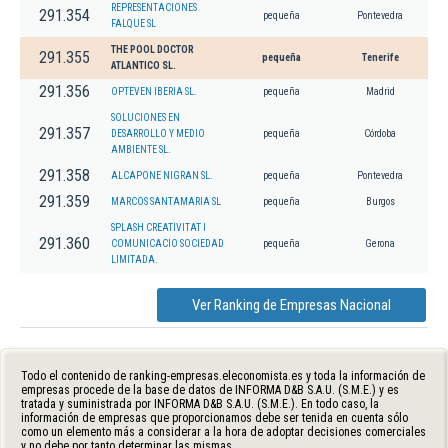
REPRESENTACIONES
291.354
pequeña
Pontevedra
FALQUE SL
THE POOL DOCTOR
291.355
pequeña
Tenerife
ATLANTICO SL.
291.356
OPTEVEN IBERIA SL.
pequeña
Madrid
SOLUCIONES EN
291.357
DESARROLLO Y MEDIO
pequeña
Córdoba
AMBIENTE SL.
291.358
ALCAPONE NIGRAN SL.
pequeña
Pontevedra
291.359
MARCOS SANTAMARIA SL
pequeña
Burgos
SPLASH CREATIVITAT I
291.360
COMUNICACIO SOCIEDAD
pequeña
Gerona
LIMITADA.
Ver Ranking de Empresas Nacional
Todo el contenido de ranking-empresas.eleconomista.es y toda la información de
empresas procede de la base de datos de INFORMA D&B S.A.U. (S.M.E.) y es
tratada y suministrada por INFORMA D&B S.A.U. (S.M.E.). En todo caso, la
información de empresas que proporcionamos debe ser tenida en cuenta sólo
como un elemento más a considerar a la hora de adoptar decisiones comerciales
y no debe por tanto determinar las mismas.