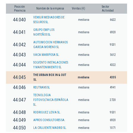
Posición
Sector
Nombre de la empresa
Ventas (€)
Provincia
Actividad
VENSUR MEDIADORES DE
44.040
mediana
6622
SEGUROS SL.
GRUPO EMP LOS
44.041
mediana
6920
NORTEÑOS SL
AUTOMOCION HERMANOS
44.042
mediana
9531
GARCIA MORENO SL
44.043
VACA MARIPOSA SL.
mediana
5612
SOLVENTO INSTALACIONES
44.044
mediana
4322
Y MANTENIMIENTO SL
THE URBAN BOX IN & OUT
44.045
mediana
4335
SL
44.046
REUTRANS SL
mediana
4941
TECNOLOGIA
44.047
FOTOVOLTAICA ESPAÑOLA
mediana
2720
SL.
44.048
RODRIGUEZ LEIVA SL.
mediana
9531
44.049
APROS CONSULTORES SA.
mediana
6920
44.050
LA CRUJIENTE MADRID SL.
mediana
1071