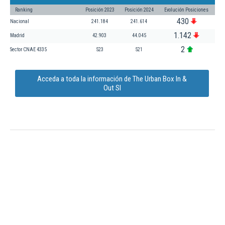
Ranking
Posición 2023
Posición 2024
Evolución Posiciones
430
Nacional
241.184
241.614
1.142
Madrid
42.903
44.045
2
Sector CNAE 4335
523
521
Acceda a toda la información de The Urban Box In &
Out Sl