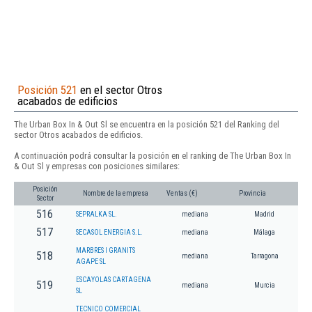
Posición 521
en el sector Otros
acabados de edificios
The Urban Box In & Out Sl se encuentra en la posición 521 del Ranking del
sector Otros acabados de edificios.
A continuación podrá consultar la posición en el ranking de The Urban Box In
& Out Sl y empresas con posiciones similares:
Posición
Nombre de la empresa
Ventas (€)
Provincia
Sector
516
SEPRALKA SL.
mediana
Madrid
517
SECASOL ENERGIA S.L.
mediana
Málaga
MARBRES I GRANITS
518
mediana
Tarragona
AGAPE SL
ESCAYOLAS CARTAGENA
519
mediana
Murcia
SL
TECNICO COMERCIAL