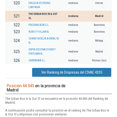
520
VALQUA SOCIEDAD
mediana
Orense
LIMITADA.
THE URBAN BOX IN & OUT
521
mediana
Madrid
SL
522
PISCINAS RUBI S.L.
mediana
Barcelona
523
RUBIO Y VILLAR SL
mediana
Barcelona
CHARO NOELIA BOREAL 92
524
mediana
Málaga
SL.
OSPIN DECORACIONES Y
525
mediana
Madrid
PINTURAS SL
526
CAREMIMA S.L.
mediana
Palmas (las)
Ver Ranking de Empresas del CNAE 4335
Posición 44.045
en la provincia de
Madrid
The Urban Box In & Out Sl se encuentra en la posición 44.045 del Ranking de
Madrid.
A continuación podrá consultar la posición en el ranking de The Urban Box In
& Out Sl y empresas con posiciones similares: