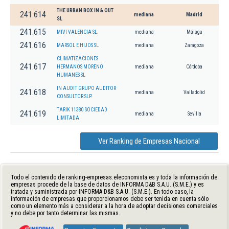
THE URBAN BOX IN & OUT
241.614
mediana
Madrid
SL
241.615
MIVI VALENCIA SL.
mediana
Málaga
241.616
MARSOL E HIJOS SL
mediana
Zaragoza
CLIMATIZACIONES
241.617
HERMANOS MORENO
mediana
Córdoba
HUMANES SL
IN AUDIT GRUPO AUDITOR
241.618
mediana
Valladolid
CONSULTOR SLP.
TARIK 11380 SOCIEDAD
241.619
mediana
Sevilla
LIMITADA
Ver Ranking de Empresas Nacional
Todo el contenido de ranking-empresas.eleconomista.es y toda la información de
empresas procede de la base de datos de INFORMA D&B S.A.U. (S.M.E.) y es
tratada y suministrada por INFORMA D&B S.A.U. (S.M.E.). En todo caso, la
información de empresas que proporcionamos debe ser tenida en cuenta sólo
como un elemento más a considerar a la hora de adoptar decisiones comerciales
y no debe por tanto determinar las mismas.