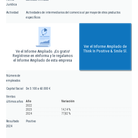
Jurídica
Actividad
Actividades de intermediarios del comercio al por mayor de otros productos
específicos
Ver el Informe Ampliado de
Think In Positive & Smile Sl.
Ve el Informe Ampliado. ¡Es gratis!
Regístrese en eInforma y le regalamos
el Informe Ampliado de esta empresa
Número de
empleados
Capital Social
De 3.100 a 60.000 €
Ventas
Año
Variación
últimos años
2022
2023
14,14 %
2024
77,82 %
Resultado
Positivo
2024