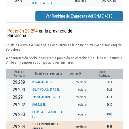
385
mediana
Arava,Álava
DE MONTAJE, S.L.
Ver Ranking de Empresas del CNAE 4618
Posición 29.294
en la provincia de
Barcelona
Think In Positive & Smile Sl. se encuentra en la posición 29.294 del Ranking de
Barcelona.
A continuación podrá consultar la posición en el ranking de Think In Positive &
Smile Sl. y empresas con posiciones similares:
Posición
Sector
Nombre de la empresa
Ventas (€)
Provincia
Actividad
29.289
ROYAL ASCOT SL
mediana
5611
29.290
GRUP VOLUMETRIC SL
mediana
6421
29.291
ZM CARBUTRADING SL.
mediana
4751
29.292
BORE 21 SL
mediana
5630
FABRICA DE MUEBLES EKKI
29.293
mediana
3100
SL.
THINK IN POSITIVE &
29.294
mediana
4618
SMILE SL.