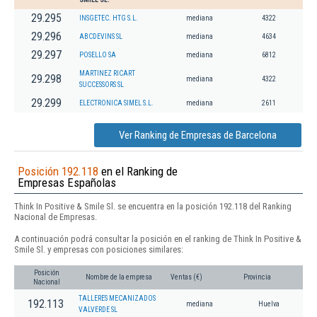
29.295
INSGETEC. HTG S.L.
mediana
4322
29.296
ABCDEVINS SL
mediana
4634
29.297
POSELLO SA
mediana
6812
MARTINEZ RICART
29.298
mediana
4322
SUCCESSORS SL
29.299
ELECTRONICA SIMEL S.L.
mediana
2611
Ver Ranking de Empresas de Barcelona
Posición 192.118
en el Ranking de
Empresas Españolas
Think In Positive & Smile Sl. se encuentra en la posición 192.118 del Ranking
Nacional de Empresas.
A continuación podrá consultar la posición en el ranking de Think In Positive &
Smile Sl. y empresas con posiciones similares:
Posición
Nombre de la empresa
Ventas (€)
Provincia
Nacional
TALLERES MECANIZADOS
192.113
mediana
Huelva
VALVERDE SL