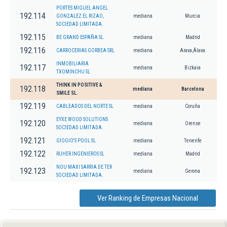
PORTES MIGUEL ANGEL
192.114
GONZALEZ EL RIZAO,
mediana
Murcia
SOCIEDAD LIMITADA.
192.115
BE GRAND ESPAÑA SL.
mediana
Madrid
192.116
CARROCERIAS GORBEA SRL
mediana
Arava,Álava
INMOBILIARIA
192.117
mediana
Bizkaia
TXOMINCHU SL
THINK IN POSITIVE &
192.118
mediana
Barcelona
SMILE SL.
192.119
CABLEADOS DEL NORTE SL
mediana
Coruña
EYXE WOOD SOLUTIONS
192.120
mediana
Orense
SOCIEDAD LIMITADA.
192.121
GIOGIO'S POOL SL
mediana
Tenerife
192.122
RUHER INGENIEROS SL
mediana
Madrid
NOU MAXI SARRIA DE TER
192.123
mediana
Gerona
SOCIEDAD LIMITADA.
Ver Ranking de Empresas Nacional