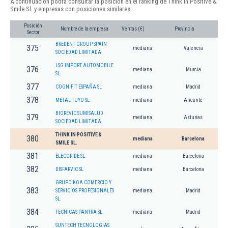
A continuación podrá consultar la posición en el ranking de Think In Positive &
Smile Sl. y empresas con posiciones similares:
Posición
Nombre de la empresa
Ventas (€)
Provincia
Sector
BREDENT GROUP SPAIN
375
mediana
Valencia
SOCIEDAD LIMITADA
LSG IMPORT AUTOMOBILE
376
mediana
Murcia
SL.
377
COGNIFIT ESPAÑA SL
mediana
Madrid
378
METAL-TUYO SL.
mediana
Alicante
BIOREVIC SUMISALUD
379
mediana
Asturias
SOCIEDAD LIMITADA.
THINK IN POSITIVE &
380
mediana
Barcelona
SMILE SL.
381
ELECORIDE SL.
mediana
Barcelona
382
DISFARVIC SL
mediana
Barcelona
GRUPO KOA COMERCIO Y
383
SERVICIOS PROFESIONALES
mediana
Madrid
SL.
384
TECNICAS PANTRA SL
mediana
Madrid
SUNTECH TECNOLOGIAS