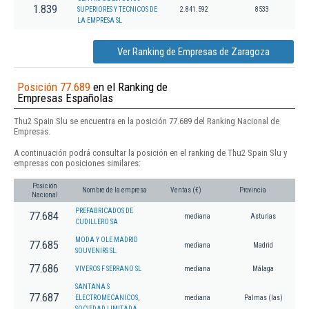
1.839
SUPERIORES Y TECNICOS DE
2.841.592
8533
LA EMPRESA SL
Ver Ranking de Empresas de Zaragoza
Posición 77.689
en el Ranking de
Empresas Españolas
Thu2 Spain Slu se encuentra en la posición 77.689 del Ranking Nacional de
Empresas.
A continuación podrá consultar la posición en el ranking de Thu2 Spain Slu y
empresas con posiciones similares:
Posición
Nombre de la empresa
Ventas (€)
Provincia
Nacional
PREFABRICADOS DE
77.684
mediana
Asturias
CUDILLERO SA
MODA Y OLE MADRID
77.685
mediana
Madrid
SOUVENIRS SL.
77.686
VIVEROS F SERRANO SL
mediana
Málaga
SANTANA S
77.687
ELECTROMECANICOS,
mediana
Palmas (las)
SOCIEDAD LIMITADA.