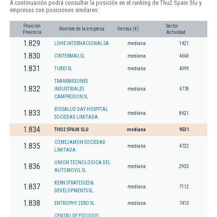
A continuación podrá consultar la posición en el ranking de Thu2 Spain Slu y
empresas con posiciones similares:
Posición
Sector
Nombre de la empresa
Ventas (€)
Provincia
Actividad
1.829
LOHE INTERNACIONAL SA
mediana
1421
1.830
CINTERMAQ SL
mediana
4663
1.831
TUBEI SL
mediana
4399
TRANSMISIONES
1.832
INDUSTRIALES
mediana
4778
CAMPRODON SL
BIOSALUD DAY HOSPITAL
1.833
mediana
8621
SOCIEDAD LIMITADA.
1.834
THU2 SPAIN SLU
mediana
9531
COMEJAMON SOCIEDAD
1.835
mediana
4722
LIMITADA.
UNION TECNOLOGICA DEL
1.836
mediana
2932
AUTOMOVIL SL
KERN STRATEGIES &
1.837
mediana
7112
DEVELOPMENTS SL.
1.838
ENTROPHY ZERO SL
mediana
7413
CENTRO DE ESTUDIOS