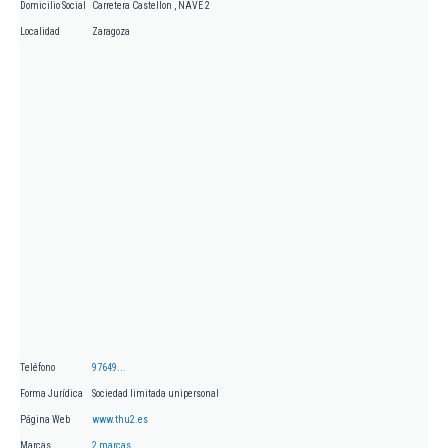
Domicilio Social
Carretera Castellon , NAVE 2
Localidad
Zaragoza
Teléfono
97649...
Forma Jurídica
Sociedad limitada unipersonal
Página Web
www.thu2.es
Marcas
2 marcas