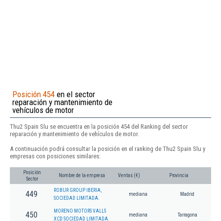
Posición 454
en el sector
reparación y mantenimiento de
vehículos de motor
Thu2 Spain Slu se encuentra en la posición 454 del Ranking del sector
reparación y mantenimiento de vehículos de motor.
A continuación podrá consultar la posición en el ranking de Thu2 Spain Slu y
empresas con posiciones similares:
Posición
Nombre de la empresa
Ventas (€)
Provincia
Sector
ROBUR GROUP IBERIA,
449
mediana
Madrid
SOCIEDAD LIMITADA.
MORENO MOTORS VALLS
450
mediana
Tarragona
XCD SOCIEDAD LIMITADA.