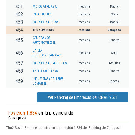
451
MOTOS ARRIBAS SL
mediana
Madrid
452
INDALBI SUR SL
mediana
Cádiz
453
CARROCERIAS BUS SL
mediana
Madrid
454
THU2 SPAIN SLU
mediana
Zaragoza
CRUZ-RAMOS
455
mediana
Tenerife
AUTOMOVILES SL.
JAICER
456
mediana
Soria
ELECTROMECANICA SL
457
CARROCERIAS LA RUEDA SL
mediana
Asturias
458
TALLER CUTILLAS SL
mediana
Tenerife
INDUSTRIAS Y TALLERES
459
mediana
Segovia
JOMAN SL
Ver Ranking de Empresas del CNAE 9531
Posición 1.834
en la provincia de
Zaragoza
Thu2 Spain Slu se encuentra en la posición 1.834 del Ranking de Zaragoza.