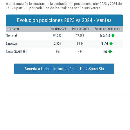
A continuación le mostramos la evolución de posiciones entre 2023 y 2024 de
Thu2 Spain Slu por cada uno de los rankings según sus ventas:
Evolución posiciones 2023 vs 2024 - Ventas
Ranking
Posición 2023
Posición 2024
Evolución Posiciones
6.543
Nacional
84.232
77.689
174
Zaragoza
2.008
1.834
94
Sector CNAE 9531
548
454
Acceda a toda la información de Thu2 Spain Slu