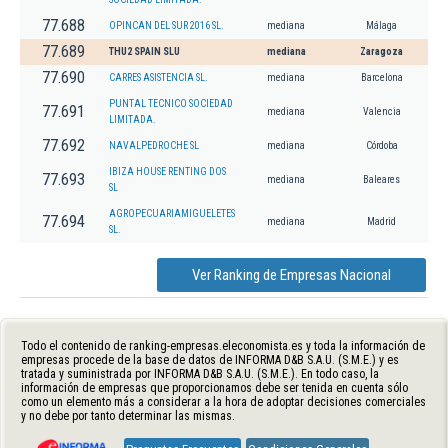
77.688
OPINCAN DEL SUR 2016 SL.
mediana
Málaga
77.689
THU2 SPAIN SLU
mediana
Zaragoza
77.690
CARRES ASISTENCIA SL.
mediana
Barcelona
PUNTAL TECNICO SOCIEDAD
77.691
mediana
Valencia
LIMITADA.
77.692
NAVALPEDROCHE SL
mediana
Córdoba
IBIZA HOUSE RENTING DOS
77.693
mediana
Baleares
SL
AGROPECUARIAMIGUELETES
77.694
mediana
Madrid
SL.
Ver Ranking de Empresas Nacional
Todo el contenido de ranking-empresas.eleconomista.es y toda la información de
empresas procede de la base de datos de INFORMA D&B S.A.U. (S.M.E.) y es
tratada y suministrada por INFORMA D&B S.A.U. (S.M.E.). En todo caso, la
información de empresas que proporcionamos debe ser tenida en cuenta sólo
como un elemento más a considerar a la hora de adoptar decisiones comerciales
y no debe por tanto determinar las mismas.