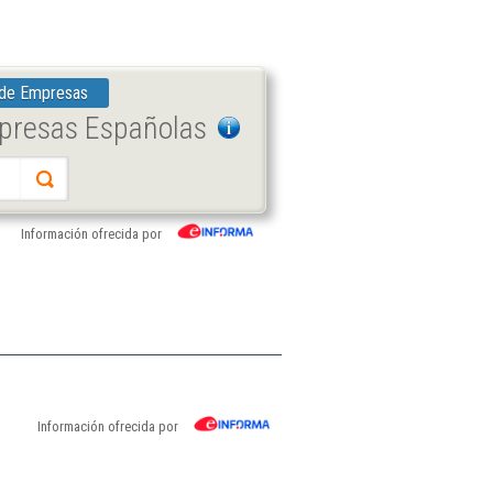
 de Empresas
mpresas Españolas
Información ofrecida por
Información ofrecida por