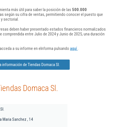
ienta más útil para saber la posición de las
500.000
s según su cifra de ventas, permitiendo conocer el puesto que
y sectorial.
presas deben haber presentado estados financieros normalizados
re comprendida entre Julio de 2024 y Junio de 2025, una duración
 acceda a su informe en eInforma pulsando
aquí
.
a información de Tiendas Domaca Sl.
Tiendas Domaca Sl.
Sl.
a Maria Sanchez , 14