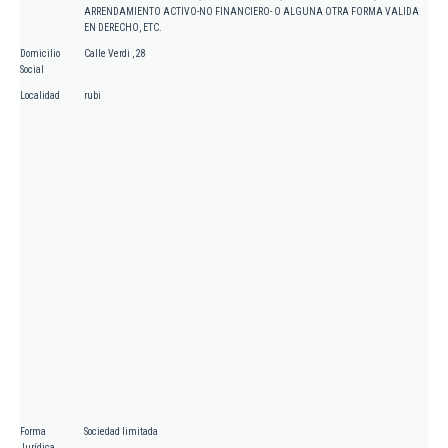
ARRENDAMIENTO ACTIVO-NO FINANCIERO- O ALGUNA OTRA FORMA VALIDA
EN DERECHO, ETC.
Domicilio
Calle Verdi , 28
Social
Localidad
rubi
Forma
Sociedad limitada
Jurídica