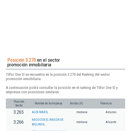
Posición 3.270
en el sector
promoción inmobiliaria
Tilfor One Sl se encuentra en la posición 3.270 del Ranking del sector
promoción inmobiliaria.
A continuación podrá consultar la posición en el ranking de Tilfor One Sl y
empresas con posiciones similares:
Posición
Nombre de la empresa
Ventas (€)
Provincia
Sector
3.265
ALEX MAR SL
mediana
Asturias
NEGOCIOS EL RINCON DE
3.266
mediana
Alicante
MOLINS SL.