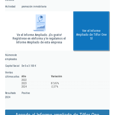
Actividad
promoción inmobiliaria
Ver el Informe
Ampliado de Tilfor One
Ve el Informe Ampliado. ¡Es gratis!
Regístrese en eInforma y le regalamos el
Sl
Informe Ampliado de esta empresa
Número de
empleados
Capital Social
De 0 a 3.100 €
Ventas
Año
Variación
últimos años
2022
2023
87,45 %
2024
-2,57 %
Resultado
Positivo
2024