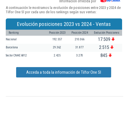
Información ofrecida por
A continuación le mostramos la evolución de posiciones entre 2023 y 2024 de
Tilfor One Sl por cada uno de los rankings según sus ventas:
Evolución posiciones 2023 vs 2024 - Ventas
Ranking
Posición 2023
Posición 2024
Evolución Posiciones
17.509
Nacional
192.557
210.066
2.515
Barcelona
29.362
31.877
845
Sector CNAE 6812
2.425
3.270
Acceda a toda la información de Tilfor One Sl