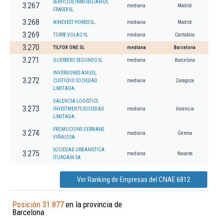
SERVICIOS INMOBILIARIOS
3.267
mediana
Madrid
FRASER SL
3.268
NINEVEST HOMES SL.
mediana
Madrid
3.269
TORRE VOLAO SL
mediana
Cantabria
3.270
TILFOR ONE SL
mediana
Barcelona
3.271
GUERRERO SEGUNDO SL
mediana
Barcelona
INVERSIONES ANGEL
3.272
CUSTODIO SOCIEDAD
mediana
Zaragoza
LIMITADA.
VALENCIA LOGISTICS
3.273
INVESTMENTS SOCIEDAD
mediana
Valencia
LIMITADA.
PROMOCIONS GERMANS
3.274
mediana
Gerona
VIÑALS SA
SOCIEDAD URBANISTICA
3.275
mediana
Navarra
ITURGAIN SA
Ver Ranking de Empresas del CNAE 6812
Posición 31.877
en la provincia de
Barcelona