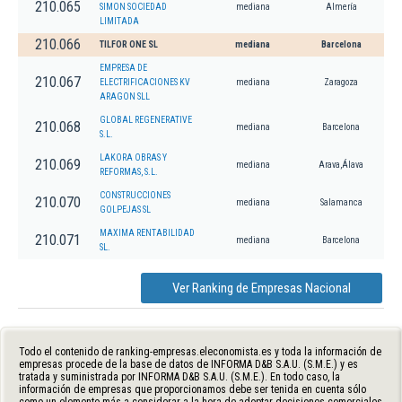
210.065
SIMON SOCIEDAD
mediana
Almería
LIMITADA
210.066
TILFOR ONE SL
mediana
Barcelona
EMPRESA DE
210.067
ELECTRIFICACIONES KV
mediana
Zaragoza
ARAGON SLL
GLOBAL REGENERATIVE
210.068
mediana
Barcelona
S.L.
LAKORA OBRAS Y
210.069
mediana
Arava,Álava
REFORMAS, S.L.
CONSTRUCCIONES
210.070
mediana
Salamanca
GOLPEJAS SL
MAXIMA RENTABILIDAD
210.071
mediana
Barcelona
SL.
Ver Ranking de Empresas Nacional
Todo el contenido de ranking-empresas.eleconomista.es y toda la información de
empresas procede de la base de datos de INFORMA D&B S.A.U. (S.M.E.) y es
tratada y suministrada por INFORMA D&B S.A.U. (S.M.E.). En todo caso, la
información de empresas que proporcionamos debe ser tenida en cuenta sólo
como un elemento más a considerar a la hora de adoptar decisiones comerciales