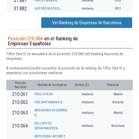
31.881
PRECVILASSAR SL
mediana
2920
31.882
AVP MEDIA BCN SL.
mediana
5912
Ver Ranking de Empresas de Barcelona
Posición 210.066
en el Ranking de
Empresas Españolas
Tilfor One Sl se encuentra en la posición 210.066 del Ranking Nacional de
Empresas.
A continuación podrá consultar la posición en el ranking de Tilfor One Sl y
empresas con posiciones similares:
Posición
Nombre de la empresa
Ventas (€)
Provincia
Nacional
210.061
PROLICON SA
mediana
Madrid
210.062
ORO SANTAMARIA SL.
mediana
Alicante
MERCAINNOVA ESPAÑA
210.063
mediana
Madrid
SL.
BOLLYWOOD
210.064
mediana
Barcelona
RESTAURANTES SL
REPOSTERIA LATORRE Y