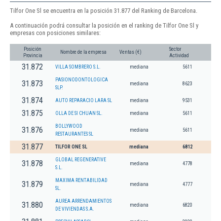
Tilfor One Sl se encuentra en la posición 31.877 del Ranking de Barcelona.
A continuación podrá consultar la posición en el ranking de Tilfor One Sl y
empresas con posiciones similares:
Posición
Sector
Nombre de la empresa
Ventas (€)
Provincia
Actividad
31.872
VILLA SOMBRERO S.L.
mediana
5611
PASIONODONTOLOGICA
31.873
mediana
8623
SLP.
31.874
AUTO REPARACIO LARA SL
mediana
9531
31.875
OLLA DE SI CHUAN SL.
mediana
5611
BOLLYWOOD
31.876
mediana
5611
RESTAURANTES SL
31.877
TILFOR ONE SL
mediana
6812
GLOBAL REGENERATIVE
31.878
mediana
4778
S.L.
MAXIMA RENTABILIDAD
31.879
mediana
4777
SL.
AUREA ARRENDAMIENTOS
31.880
mediana
6820
DE VIVIENDAS S.A.