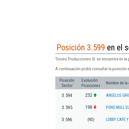
Posición 3.599
en el s
Tiroriro Producciones Sl. se encuentra en la 
A continuación podrá consultar la posición e
Posición
Evolución
Nombre de la
Sector
Posiciones
232
3.594
ANGELUS GIR
198
3.595
PONS MOLL E
3.596
(ND)
LOBBY CAFE Y