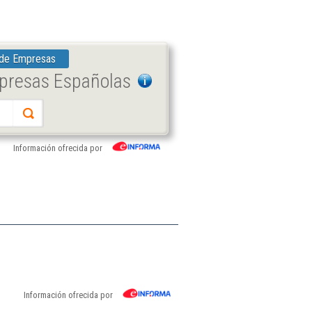
 de Empresas
mpresas Españolas
Información ofrecida por
Información ofrecida por