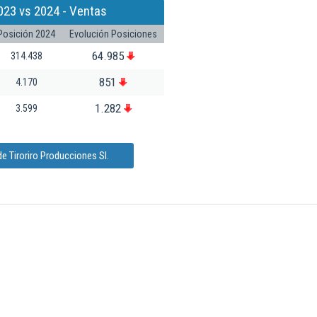
023 vs 2024 - Ventas
Posición 2024
Evolución Posiciones
64.985
314.438
851
4.170
1.282
3.599
e Tiroriro Producciones Sl.